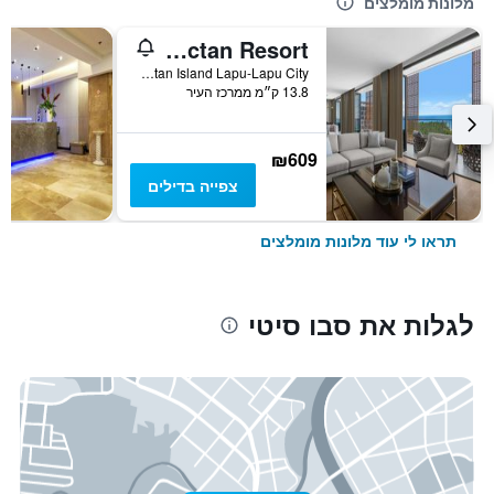
מלונות מומלצים
Sheraton Cebu Mactan Resort
Punta Engaño Road, Mactan Island Lapu-Lapu City, סבו סיטי, פיליפינים
13.8 ק״מ ממרכז העיר
₪609
צפייה בדילים
תראו לי עוד מלונות מומלצים
לגלות את סבו סיטי