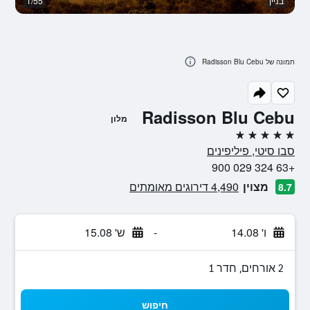
בניין
1/55
או
תמונה של Radisson Blu Cebu
Radisson Blu Cebu
מלון
5 כוכבים
סבו סיטי, פיליפינים
+63 324 029 900
מצוין
4,490 דירוגים מאומתים
8.7
ו' 14.08
-
ש' 15.08
2 אורחים, חדר 1
חיפוש