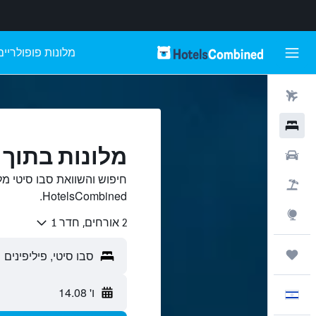
מלונות פופולריים
טיסות
מלונות
מלונות בתוך 
רכבים
חיפוש והשוואת סבו סיטי מל
חבילות
HotelsCombined.
Explore
2 אורחים, חדר 1
טיולים ונסיעות
ו' 14.08
עִבְרִית