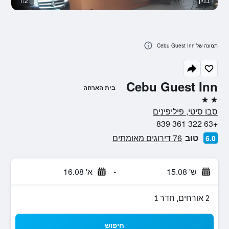
בניין
1/21
נו
תמונה של Cebu Guest Inn
Cebu Guest Inn
בית הארחה
2 כוכבים
סבו סיטי, פיליפינים
+63 322 361 839
טוב
76 דירוגים מאומתים
6.0
ש' 15.08
-
א' 16.08
2 אורחים, חדר 1
חיפוש