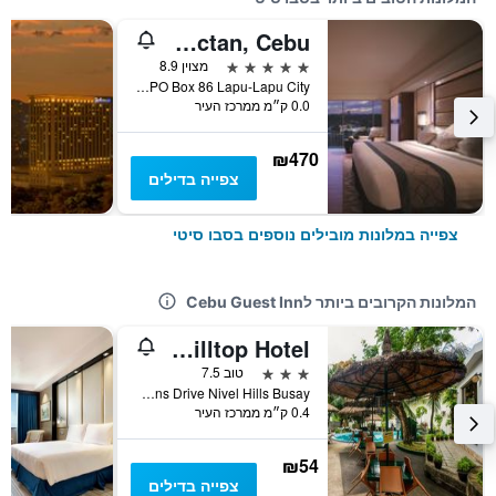
Shangri-La Mactan, Cebu
5 כוכבים
מצוין 8.9
Punta Engano Road PO Box 86 Lapu-Lapu City, סבו סיטי, פיליפינים
0.0 ק״מ ממרכז העיר
₪470
צפייה בדילים
צפייה במלונות מובילים נוספים בסבו סיטי
המלונות הקרובים ביותר לCebu Guest Inn
Cebu Hilltop Hotel
3 כוכבים
טוב 7.5
Veterans Drive Nivel Hills Busay, סבו סיטי, פיליפינים
0.4 ק״מ ממרכז העיר
₪54
צפייה בדילים