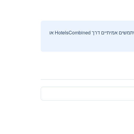
אנחנו אוספים ומציגים ביקורות וחוות דעת רק מהזמנות מאומתות שבוצעו על ידי משתמשים אמיתיים דרך HotelsCombined או