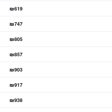
₪619
₪747
₪805
₪857
₪903
₪917
₪938