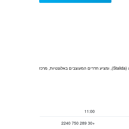
מלון וספא איי ריזורט ביץ‘ (I Resort Beach Hotel & Spa) בדירוג 5 כוכבים, ממוקם ישירות על החוף החולי של סטאלידה (Stalida), ומציע חדרים המעוצבים באלגנטיות, מרכז
11:00
+30 289 750 2240