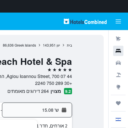
טיסות
בית
יוון
143,951
Greek Islands
86,636
מלונות
each Hotel & Spa
רכבים
5 כוכבים
חבילות
44 Agiou Ioannou Street, 700 07, הרסוניסוס, Chersonisos, יוון
+30 289 750 2240
Explore
מצוין
264 דירוגים מאומתים
9.2
טיולים ונסיעות
ש' 15.08
-
עִבְרִית
2 אורחים, חדר 1