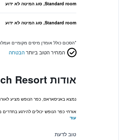
Standard room, סוג המיטה לא ידוע
Standard room, סוג המיטה לא ידוע
*
הסכום כולל אומדן מיסים מקומיים ועמל
המחיר הטוב ביותר
הבטחה
אודות Annabelle Beach Resort
נמצא באניסאראס, כפר הנופש מציע לאורחים אירוח נעים ברמה של 5 כוכבים, וכולל בריכה, מגרשי טניס 
אורחי כפר הנופש יכולים להירגע בחדרים מ
עוד
טוב לדעת