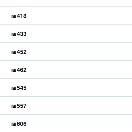
₪418
₪433
₪452
₪462
₪545
₪557
₪606