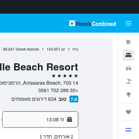
טיסות
בית
יוון
143,951
Greek Islands
86,641
מלונות
le Beach Resort
רכבים
5 כוכבים
חבילות
Anissaras Beach, 700 14, הרסוניסוס, Chersonisos, יוון
+30 289 702 3561
Explore
טוב
634 דירוגים מאומתים
7.6
טיולים ונסיעות
ה' 13.08
-
עִבְרִית
2 אורחים, חדר 1