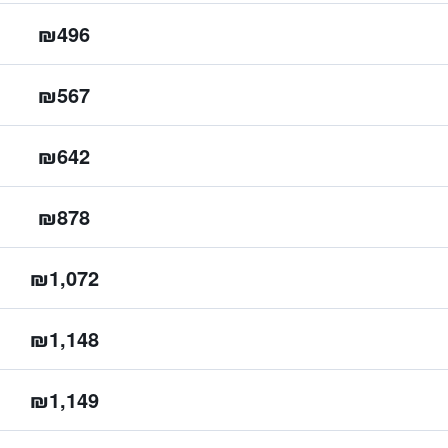
₪496
₪567
₪642
₪878
₪1,072
₪1,148
₪1,149