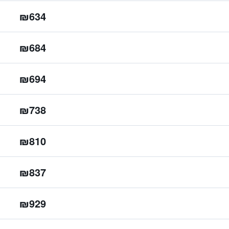
₪634
₪684
₪694
₪738
₪810
₪837
₪929