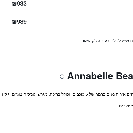
₪933
₪989
ות שיש לשלם בעת הצ'ק-אאוט.
חיצוניים וג'קוזי. האורחים נהנים מגישה לסאונה ומרפסת שמש.
עוצבים...