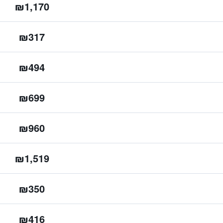
₪1,170
₪317
₪494
₪699
₪960
₪1,519
₪350
₪416