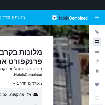
מלונות פופולריים
טיסות
מלונות
מלונות בקרבת
רכבים
פרנקפורט אם 
חבילות
חיפוש והשוואתמלונות בקרב
Explore
HotelsCombined.
2 אורחים, חדר 1
טיולים ונסיעות
עִבְרִית