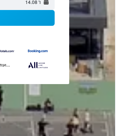
ו' 14.08
...ועוד