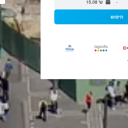
-
ש' 15.08
חיפוש