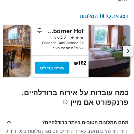
התרשים
כולל
1
הצג את כל 14 המלונות
ציר
Y
Hotel Eschborner Hof
המציג
את
3 כוכבים
טוב 6.6
מחיר
Friedrich-Kahl-Strasse 22, פרנקפורט אם מיין, הסן, גרמניה
6.7 ק״מ ממרכז העיר
הממוצע
של
חדר
₪162
צפייה בדילים
כמה עובדות על אירוח ברודלהיים,
פרנקפורט אם מיין
מהם המלונות הטובים ביותר ברודלהיים?
היעד רודלהיים נחשב לאחד היעדים עם מגוון מלונות בעלי דירוג