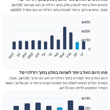
החודש הזול ביותר להזמין מלון בתוך רודלהיים הוא פברואר (₪128).
מנגד, החודש היקר ביותר לשהות בתוך רודלהיים הוא אפריל (₪380).
₪450
Bar
Chart
₪300
graphic.
chart
with
12
₪150
bars.
0
התרשים
'
'
מרץ
'
מאי
יוני
יולי
'
'
'
'
'
י
נ
ו
פ
ב​​​​​​​
א
פ
ר
א
ו
ג
ס
פ
ט
א
ו
ק
נ
ו
ב
ד
צ
מ
הבא
End
of
מציג
interactive
את
chart
מחיר
מהו היום הזול ביותר לשהות במלון בתוך רודלהיים?
הממוצע
היום הזול ביותר לשהייה בתוך רודלהיים הוא יום רביעי (₪129). מנגד,
של
נוסעים יכולים לצפות לשלם את הסכום הגבוה ביותר ב-יום שלישי, כאשר
חדר
המחיר הממוצע ללילה הוא ₪170.
בכל
חודש
₪180
התרשים
Bar
כולל
Chart
graphic.
chart
₪120
1