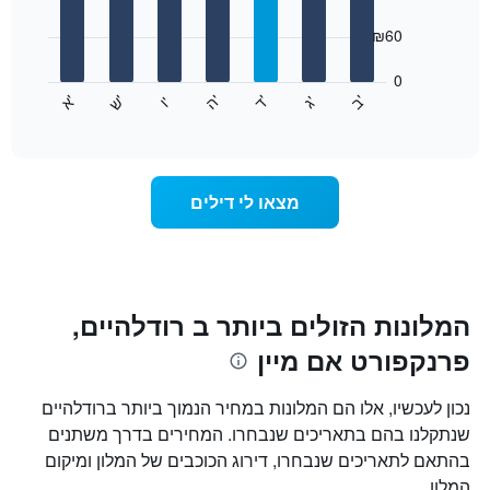
with
ציר
7
₪60
X
bars.
המציגים
חודשים.
0
התרשים
התרשים
'
'
'
'
'
'
ש
'
א
ה
ד
ב
ג
ו
הבא
End
כולל
of
מציג
interactive
1
את
chart
ציר
מחיר
Y
הממוצע
מצאו לי דילים
המציגים
של
את
חדר
המחיר
לכל
הממוצע
יום
של
בשבוע
חדר
התרשים
המלונות הזולים ביותר ב רודלהיים,
כולל
פרנקפורט אם מיין
1
ציר
X
נכון לעכשיו, אלו הם המלונות במחיר הנמוך ביותר ברודלהיים
המציגים
שנתקלנו בהם בתאריכים שנבחרו. המחירים בדרך משתנים
את
בהתאם לתאריכים שנבחרו, דירוג הכוכבים של המלון ומיקום
ימי
השבוע.
המלון.