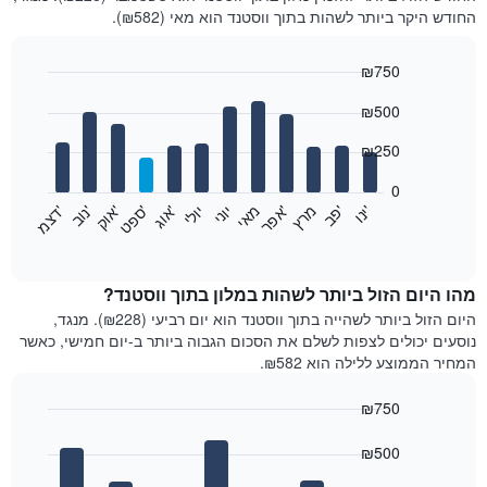
החודש היקר ביותר לשהות בתוך ווסטנד הוא מאי (₪582).
₪750
Bar
Chart
₪500
graphic.
chart
with
12
₪250
bars.
0
התרשים
'
'
מרץ
'
מאי
יוני
יולי
'
'
'
'
'
י
נ
ו
פ
ב​​​​​​​
א
פ
ר
א
ו
ג
ס
פ
ט
א
ו
ק
נ
ו
ב
ד
צ
מ
הבא
End
of
מציג
interactive
את
chart
מחיר
מהו היום הזול ביותר לשהות במלון בתוך ווסטנד?
הממוצע
היום הזול ביותר לשהייה בתוך ווסטנד הוא יום רביעי (₪228). מנגד,
של
נוסעים יכולים לצפות לשלם את הסכום הגבוה ביותר ב-יום חמישי, כאשר
חדר
המחיר הממוצע ללילה הוא ₪582.
בכל
חודש
₪750
התרשים
Bar
כולל
Chart
graphic.
chart
₪500
1
with
ציר
7