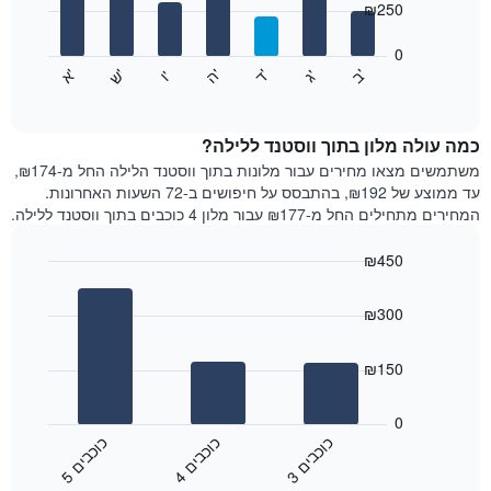
₪250
X
bars.
המציגים
חודשים.
0
התרשים
התרשים
'
'
'
'
'
'
ש
'
א
ה
ד
ב
ג
ו
הבא
End
כולל
of
מציג
interactive
1
את
chart
ציר
מחיר
כמה עולה מלון בתוך ווסטנד ללילה?
Y
הממוצע
משתמשים מצאו מחירים עבור מלונות בתוך ווסטנד הלילה החל מ-₪174,
המציגים
של
עד ממוצע של ₪192, בהתבסס על חיפושים ב-72 השעות האחרונות.
את
חדר
המחירים מתחילים החל מ-₪177 עבור מלון 4 כוכבים בתוך ווסטנד ללילה.
המחיר
לכל
הממוצע
יום
₪450
של
בשבוע
חדר
Bar
התרשים
Chart
graphic.
chart
כולל
₪300
with
1
3
ציר
bars.
₪150
X
המציגים
התרשים
את
הבא
0
ימי
מציג
כ
ם
כ
ם
כ
ם
השבוע.
את
3
ו
כ
ב
י
4
ו
כ
ב
י
5
ו
כ
ב
י
התרשים
End
מחיר