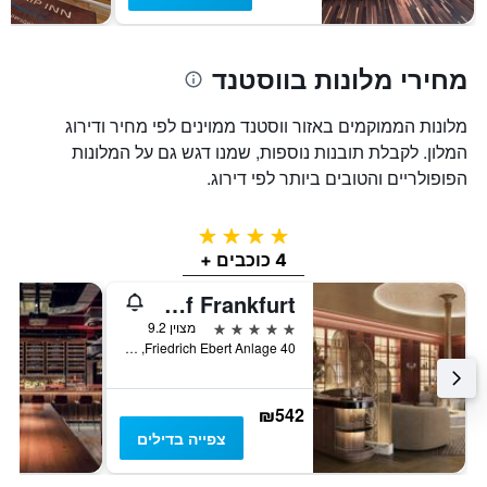
מחירי מלונות בווסטנד
מלונות הממוקמים באזור ווסטנד ממוינים לפי מחיר ודירוג
המלון. לקבלת תובנות נוספות, שמנו דגש גם על המלונות
הפופולריים והטובים ביותר לפי דירוג.
4 כוכבים
4 כוכבים +
Taj Hessischer Hof Frankfurt
5 כוכבים
מצוין 9.2
Friedrich Ebert Anlage 40, פרנקפורט אם מיין, הסן, גרמניה
₪542
צפייה בדילים