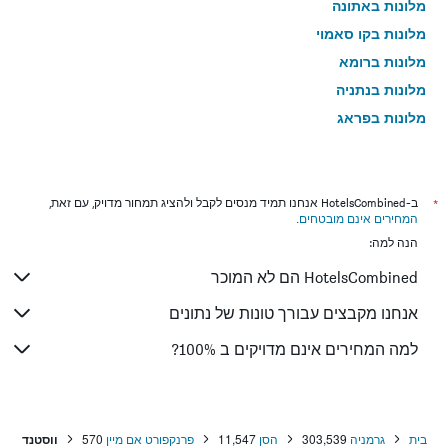
מלונות באתונה
מלונות בקו סאמוי
מלונות ברומא
מלונות בנתניה
מלונות בפראג
מלונות בטבריה
מלונות בטוקיו
מלונות בניו יורק
*
ב-HotelsCombined אנחנו תמיד מנסים לקבל ולהציג תמחור מדויק, עם זאת,
המחירים אינם מובטחים
.
מלונות בבנגקוק
הנה למה:
מלונות בלונדון
HotelsCombined הם לא המוכר
מלונות בבוקרשט
מלונות בפאפוס
אנחנו מקבצים עבורך טונות של נתונים
מלונות בלימסול
למה המחירים אינם מדויקים ב 100%?
מלונות בפאטונג
מלונות בפריז
מלונות בוינה
בית
גרמניה
303,539
הסן
11,547
פרנקפורט אם מיין
570
ווסטנד