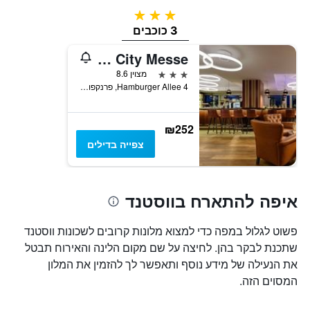
3 כוכבים
3 כוכבים
Aparthotel Adagio Frankfurt City Messe
3 כוכבים
מצוין 8.6
Hamburger Allee 4, פרנקפורט אם מיין, הסן, גרמניה
₪252
צפייה בדילים
איפה להתארח בווסטנד
פשוט לגלול במפה כדי למצוא מלונות קרובים לשכונות ווסטנד
שתכנת לבקר בהן. לחיצה על שם מקום הלינה והאירוח תבטל
את הנעילה של מידע נוסף ותאפשר לך להזמין את המלון
המסוים הזה.