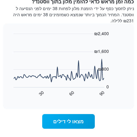
כמה זמן מראש כדאי להזמין מלון בתוך ווסטנד?
ללילה
התרשים
הנוכחי,
ניתן לחסוך כסף על ידי הזמנת מלון לפחות 38 ימים לפני הנסיעה ל
כולל
כפי
ווסטנד. המחיר הנמוך ביותר שנמצא כשמזמינים 38 ימים מראש היה
1
שנמצא
₪231 ללילה.
ציר
בשלושת
Y
הימים
₪2,400
המציגים
האחרונים,
את
Line
Chart
לפי
graphic.
chart
מחיר
דירוג
with
₪1,600
החדר
כוכבים
90
הממוצע
התרשים
data
להלילה
points.
כולל1
₪800
שנמצא
ציר
בשלושת
X
התרשים
הימים
הבא
המציגים
0
האחרונים
מציג
קטגוריות
30
60
90
כיצד
מלונות
End
of
לפי
משתנה
interactive
דירוג
מחיר
chart
החדר
כוכבים.
ככל
התרשים
מצאו לי דילים
כולל
שמתקרב
1
מועד
ציר
השהות