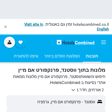
hotelscombined.co.il
זמין גם באנגלית.
Visit site in
English
תובנות
המלונות הזולים ביותר
איפה להתארח
מלונות בתוך ווסטנד, פרנקפורט אם מיין
חיפוש והשוואתווסטנד, פרנקפורט אם מיין מלונות ממאות
אתרי נסיעות ב-HotelsCombined.
2 אורחים, חדר 1
ווסטנד - פרנקפורט אם מיין, גרמניה