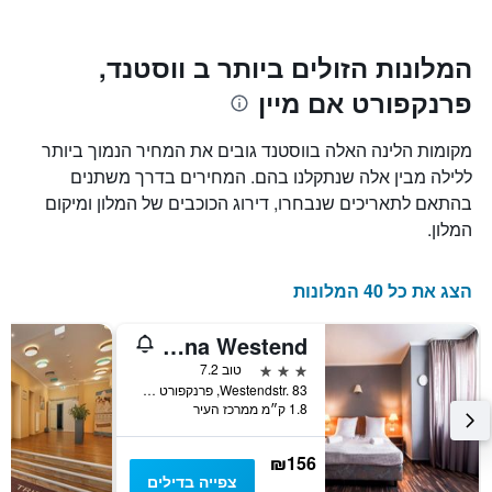
Y
התרשים
כולל1
המציגים
את
ציר
המלונות הזולים ביותר ב ווסטנד,
X
המחיר
פרנקפורט אם מיין
הממוצע
המציגים
של
את
חדר
מספר
מקומות הלינה האלה בווסטנד גובים את המחיר הנמוך ביותר
הימים
במהלך
ללילה מבין אלה שנתקלנו בהם. המחירים בדרך משתנים
סוף
שנותרו
בהתאם לתאריכים שנבחרו, דירוג הכוכבים של המלון ומיקום
עד
השבוע
זה
למועד
המלון.
השהות
שנמצא
בימים
התרשים
כולל
האחרונים
הצג את כל 40 המלונות
1
ציר
Fair Hotel Villa Diana Westend
Y
המציג
3 כוכבים
טוב 7.2
את
Westendstr. 83, פרנקפורט אם מיין, הסן, גרמניה
1.8 ק״מ ממרכז העיר
מחיר
הממוצע
של
₪156
חדר
צפייה בדילים