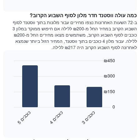
of
כולל
הממוצע
interactive
1
של
chart
ציר
כמה עולה ווסטנד חדר מלון לסוף השבוע הקרוב?
חדר
Y
הלילה
ב-72 השעות האחרונות נצפו מחירים עבור מלונות בתוך ווסטנד לסוף
המציג
שנמצא
השבוע הקרוב במחיר החל מ-₪200 ללילה אם חיפוש ממוקד במלון 3
את
היום
כוכבים לסוף השבוע הקרוב, משתמשים מצאו מחירים החל מ-₪200
מחיר
בימים
ללילה. עבור מלון 4 כוכבים בתוך ווסטנד, המחיר הזול ביותר שנמצא
הממוצע
האחרונים
לאחרונה לסוף השבוע הקרוב היה ₪217 ללילה.
של
השלושה,
חדר
מקובץ
₪450
לפי
Bar
Chart
דירוג
graphic.
chart
הכוכבים
₪300
with
התרשים
3
מציג
bars.
₪150
1
ציר
התרשים
X
הבא
0
המציג
מציג
כ
ם
כ
ם
כ
ם
קטגוריות
את
3
ו
כ
ב
י
4
ו
כ
ב
י
5
ו
כ
ב
י
מלונות
End
המחיר
of
לפי
הממוצע
interactive
מדרגות
לחדר
chart
כוכבים.