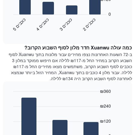
את
התרשים
ימי
הבא
0
השבוע.
מציג
כ
ם
כ
ם
כ
ם
כ
ם
התרשים
את
2
ו
כ
ב
י
3
ו
כ
ב
י
4
ו
כ
ב
י
5
ו
כ
ב
י
כולל
End
מחיר
1
of
הממוצע
interactive
ציר
של
chart
Y
כמה עולה Xuanwu חדר מלון לסוף השבוע הקרוב?
חדר
המציג
הלילה
ב-72 השעות האחרונות נצפו מחירים עבור מלונות בתוך Xuanwu לסוף
את
שנמצא
השבוע הקרוב במחיר החל מ-₪117 ללילה אם חיפוש ממוקד במלון 3
מחיר
היום
כוכבים לסוף השבוע הקרוב, משתמשים מצאו מחירים החל מ-₪117
הממוצע
בימים
ללילה. עבור מלון 4 כוכבים בתוך Xuanwu, המחיר הזול ביותר שנמצא
של
האחרונים
לאחרונה לסוף השבוע הקרוב היה ₪134 ללילה.
חדר
השלושה,
מקובץ
₪360
לפי
Bar
Chart
דירוג
graphic.
chart
הכוכבים
₪240
with
התרשים
3
מציג
bars.
₪120
1
ציר
התרשים
X
הבא