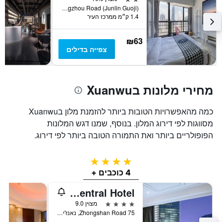
את
No. 5 Guangzhou Road (Junlin Guoji), נאנז'ינג, סין
1.4 ק״מ ממרכז העיר
מחיר
הממוצע
של
₪63
חדר
צפייה בדילים
מחירי מלונות בXuanwu
כמה מהאפשרויות הטובות ביותר להזמנת מלון בXuanwu
מסווגות לפי דירוג המלון. בנוסף, שמנו דגש המלונות
הפופולריים ביותר ואת התמורה הטובה ביותר לפי דירוג.
4 כוכבים
4 כוכבים +
Nanjing Central Hotel
4 כוכבים
מצוין 9.0
75 Zhongshan Road, נאנז'ינג, סין