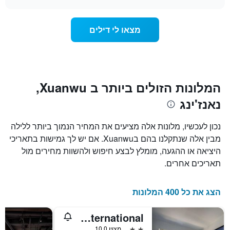
דירוג
מחיר
chart
החדר
כוכבים.
ככל
התרשים
מצאו לי דילים
כולל
שמתקרב
1
מועד
ציר
השהות
Y
התרשים
כולל1
המציגים
את
ציר
המלונות הזולים ביותר ב Xuanwu,
X
המחיר
נאנז'ינג
הממוצע
המציגים
של
את
חדר
מספר
נכון לעכשיו, מלונות אלה מציעים את המחיר הנמוך ביותר ללילה
הימים
במהלך
מבין אלה שנתקלנו בהם בXuanwu. אם יש לך גמישות בתאריכי
סוף
שנותרו
היציאה או ההגעה, מומלץ לבצע חיפוש ולהשוות מחירים מול
עד
השבוע
זה
למועד
תאריכים אחרים.
השהות
שנמצא
בימים
התרשים
כולל
האחרונים
הצג את כל 400 המלונות
1
ציר
Nanjing City Inn Dragon International
Y
המציג
2 כוכבים
מצוין 10.0