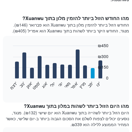
מהו החודש הזול ביותר להזמין מלון בתוך Xuanwu?
החודש הזול ביותר להזמין מלון בתוך Xuanwu הוא פברואר (₪146).
מנגד, החודש היקר ביותר לשהות בתוך Xuanwu הוא אפריל (₪405).
₪450
Bar
Chart
₪300
graphic.
chart
with
12
₪150
bars.
0
התרשים
'
'
מרץ
'
מאי
יוני
יולי
'
'
'
'
'
י
נ
ו
פ
ב​​​​​​​
א
פ
ר
א
ו
ג
ס
פ
ט
א
ו
ק
נ
ו
ב
ד
צ
מ
הבא
End
of
מציג
interactive
את
chart
מחיר
מהו היום הזול ביותר לשהות במלון בתוך Xuanwu?
הממוצע
היום הזול ביותר לשהייה בתוך Xuanwu הוא יום שישי (₪132). מנגד,
של
נוסעים יכולים לצפות לשלם את הסכום הגבוה ביותר ב-יום שלישי, כאשר
חדר
המחיר הממוצע ללילה הוא ₪339.
בכל