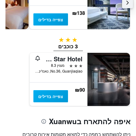
₪138
צפייה בדילים
3 כוכבים
3 כוכבים
Nanjing Gold Star Hotel
3 כוכבים
מצוין 8.3
No.36, Guanjiaqiao, נאנז'ינג, סין
₪90
צפייה בדילים
איפה להתארח בXuanwu
ניתן להשתמש במפה כדי למצוא מקומות אירוח קרובים