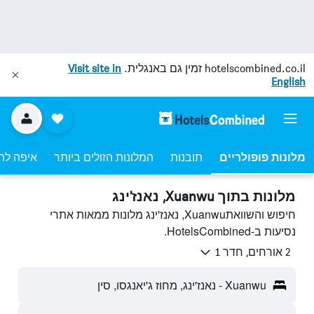
hotelscombined.co.il
זמין גם באנגלית.
Visit site in
English
מלונות פופולריים
תובנות
המלונות הזולים ביותר
איפה לה
מלונות בתוך Xuanwu, נאנז'ינג
חיפוש והשוואתXuanwu, נאנז'ינג מלונות ממאות אתרי
נסיעות ב-HotelsCombined.
2 אורחים, חדר 1
Xuanwu - נאנז'ינג, מחוז ג'יאנגסו, סין