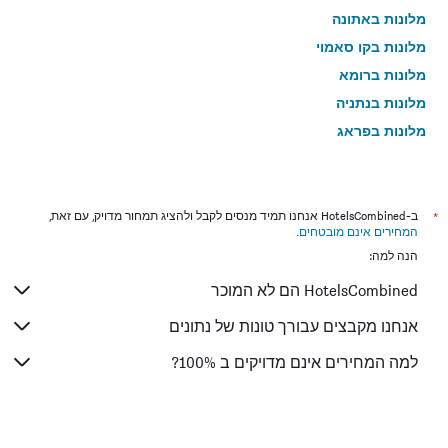
מלונות באתונה
מלונות בקו סאמוי
מלונות ברומא
מלונות בנתניה
מלונות בפראג
מלונות בטבריה
מלונות בטוקיו
מלונות בניו יורק
*
ב-HotelsCombined אנחנו תמיד מנסים לקבל ולהציג תמחור מדויק, עם זאת,
המחירים אינם מובטחים
.
מלונות בבנגקוק
הנה למה:
מלונות בלונדון
HotelsCombined הם לא המוכר
מלונות בבוקרשט
מלונות בפאפוס
אנחנו מקבצים עבורך טונות של נתונים
מלונות בלימסול
למה המחירים אינם מדויקים ב 100%?
מלונות בפאטונג
מלונות בפריז
מלונות בוינה