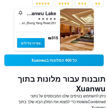
The Westin Nanjing Xuanwu Lake
5 כוכבים
201 Zhong Yang Road, נאנז'ינג, סין
₪315
צפייה בדילים
כל 400 המלונות בXuanwu
תובנות עבור מלונות בתוך
Xuanwu
ניתן להשתמש בטיפים שלנו המבוססים על נתוני
HotelsCombined כדי למצוא את המלון הבא שלך בתוך
Xuanwu.