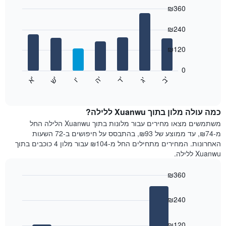
חודש
₪360
התרשים
Bar
כולל
Chart
graphic.
chart
₪240
1
with
ציר
7
₪120
X
bars.
המציגים
חודשים.
0
התרשים
התרשים
'
'
'
'
'
'
ש
'
א
ה
ד
ב
ג
ו
הבא
End
כולל
of
מציג
interactive
1
את
chart
ציר
מחיר
כמה עולה מלון בתוך Xuanwu ללילה?
Y
הממוצע
משתמשים מצאו מחירים עבור מלונות בתוך Xuanwu הלילה החל
המציגים
של
מ-₪74, עד ממוצע של ₪93, בהתבסס על חיפושים ב-72 השעות
את
חדר
האחרונות. המחירים מתחילים החל מ-₪104 עבור מלון 4 כוכבים בתוך
המחיר
לכל
Xuanwu ללילה.
הממוצע
יום
של
בשבוע
חדר
₪360
התרשים
Bar
כולל
Chart
graphic.
chart
1
₪240
with
ציר
4
X
bars.
₪120
המציגים