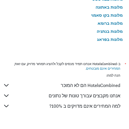
מלונות באתונה
מלונות בקו סאמוי
מלונות ברומא
מלונות בנתניה
מלונות בפראג
מלונות בטבריה
מלונות בטוקיו
מלונות בניו יורק
*
ב-HotelsCombined אנחנו תמיד מנסים לקבל ולהציג תמחור מדויק, עם זאת,
המחירים אינם מובטחים
.
מלונות בבנגקוק
הנה למה:
מלונות בלונדון
HotelsCombined הם לא המוכר
מלונות בבוקרשט
מלונות בפאפוס
אנחנו מקבצים עבורך טונות של נתונים
מלונות בלימסול
למה המחירים אינם מדויקים ב 100%?
מלונות בפאטונג
מלונות בפריז
מלונות בוינה