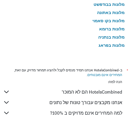
מלונות בבודפשט
מלונות באתונה
מלונות בקו סאמוי
מלונות ברומא
מלונות בנתניה
מלונות בפראג
מלונות בטבריה
מלונות בטוקיו
מלונות בניו יורק
*
ב-HotelsCombined אנחנו תמיד מנסים לקבל ולהציג תמחור מדויק, עם זאת,
המחירים אינם מובטחים
.
מלונות בבנגקוק
הנה למה:
מלונות בלונדון
HotelsCombined הם לא המוכר
מלונות בבוקרשט
מלונות בפאפוס
אנחנו מקבצים עבורך טונות של נתונים
מלונות בלימסול
למה המחירים אינם מדויקים ב 100%?
מלונות בפאטונג
מלונות בפריז