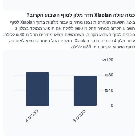
of
כולל
הממוצע
interactive
1
של
chart
ציר
כמה עולה Xiaolan חדר מלון לסוף השבוע הקרוב?
חדר
Y
הלילה
ב-72 השעות האחרונות נצפו מחירים עבור מלונות בתוך Xiaolan לסוף
המציג
שנמצא
השבוע הקרוב במחיר החל מ-₪80 ללילה אם חיפוש ממוקד במלון 3
את
היום
כוכבים לסוף השבוע הקרוב, משתמשים מצאו מחירים החל מ-₪80 ללילה.
מחיר
בימים
עבור מלון 4 כוכבים בתוך Xiaolan, המחיר הזול ביותר שנמצא לאחרונה
הממוצע
האחרונים
לסוף השבוע הקרוב היה ₪89 ללילה.
של
השלושה,
חדר
מקובץ
₪120
לפי
Bar
Chart
דירוג
graphic.
chart
הכוכבים
₪80
with
התרשים
2
מציג
bars.
₪40
1
ציר
התרשים
X
הבא
0
המציג
מציג
כ
ם
כ
ם
קטגוריות
את
3
ו
כ
ב
י
4
ו
כ
ב
י
מלונות
End
המחיר
of
לפי
הממוצע
interactive
מדרגות
לחדר
chart
כוכבים.