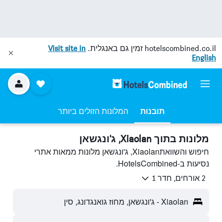
hotelscombined.co.il
זמין גם באנגלית.
Visit site in
English
תובנות
המלונות הזולים ביותר
מלונות בתוך Xiaolan, ג'ונגשאן
חיפוש והשוואתXiaolan, ג'ונגשאן מלונות ממאות אתרי
נסיעות ב-HotelsCombined.
2 אורחים, חדר 1
Xiaolan - ג'ונגשאן, מחוז גואנגדונג, סין