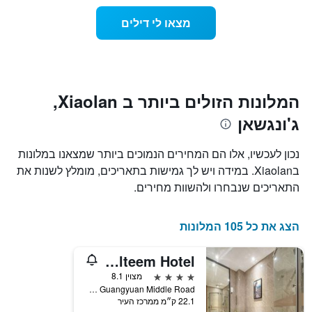
ללילה
התרשים
הנוכחי,
מצאו לי דילים
כולל
כפי
1
שנמצא
ציר
בשלושת
Y
הימים
המציגים
האחרונים,
את
לפי
המלונות הזולים ביותר ב Xiaolan,
מחיר
דירוג
ג'ונגשאן
החדר
כוכבים
הממוצע
התרשים
להלילה
כולל1
נכון לעכשיו, אלו הם המחירים הנמוכים ביותר שמצאנו במלונות
שנמצא
ציר
בXiaolan. במידה ויש לך גמישות בתאריכים, מומלץ לשנות את
בשלושת
X
הימים
התאריכים שנבחרו ולהשוות מחירים.
המציגים
האחרונים
קטגוריות
מלונות
הצג את כל 105 המלונות
לפי
דירוג
כוכבים.
Relteem Hotel
התרשים
4 כוכבים
מצוין 8.1
כולל
No.72 Guangyuan Middle Road, ג'ונגשאן, סין
1
22.1 ק״מ ממרכז העיר
ציר