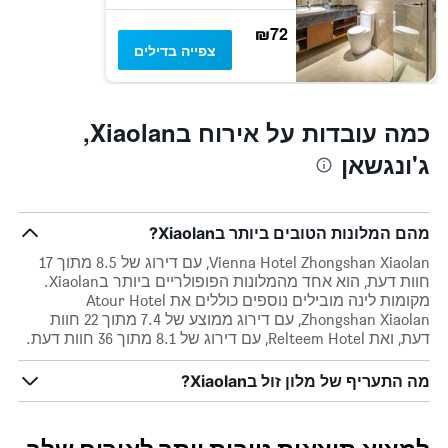
Y
₪72
המציגים
צפייה בדילים
את
המחיר
הממוצע
של
כמה עובדות על אירוח בXiaolan,
חדר
במהלך
ג'ונגשאן
סוף
השבוע
זה
שנמצא
מהם המלונות הטובים ביותר בXiaolan?
בימים
האחרונים
Vienna Hotel Zhongshan Xiaolan, עם דירוג של 8.5 מתוך 17
חוות דעת, הוא אחד מהמלונות הפופולריים ביותר בXiaolan.
מקומות לינה מובילים נוספים כוללים את Atour Hotel
Zhongshan Xiaolan, עם דירוג ממוצע של 7.4 מתוך 22 חוות
דעת, ואת Relteem Hotel, עם דירוג של 8.1 מתוך 36 חוות דעת.
מה התעריף של מלון זול בXiaolan?