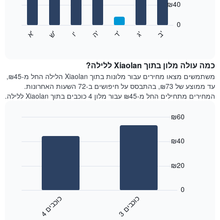
₪40
X
bars.
המציגים
חודשים.
0
התרשים
התרשים
'
'
'
'
'
'
ש
'
א
ה
ד
ב
ג
ו
הבא
End
כולל
of
מציג
interactive
1
את
chart
ציר
מחיר
כמה עולה מלון בתוך Xiaolan ללילה?
Y
הממוצע
משתמשים מצאו מחירים עבור מלונות בתוך Xiaolan הלילה החל מ-₪45,
המציגים
של
עד ממוצע של ₪73, בהתבסס על חיפושים ב-72 השעות האחרונות.
את
חדר
המחירים מתחילים החל מ-₪45 עבור מלון 4 כוכבים בתוך Xiaolan ללילה.
המחיר
לכל
הממוצע
יום
₪60
של
בשבוע
חדר
Bar
התרשים
Chart
graphic.
chart
כולל
₪40
with
1
2
ציר
bars.
₪20
X
המציגים
התרשים
את
הבא
0
ימי
מציג
כ
ם
כ
ם
השבוע.
את
3
ו
כ
ב
י
4
ו
כ
ב
י
התרשים
End
מחיר