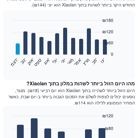
החודש היקר ביותר לשהות בתוך Xiaolan הוא יוני (₪144).
₪180
Bar
Chart
₪120
graphic.
chart
with
12
₪60
bars.
0
התרשים
'
'
מרץ
'
מאי
יוני
יולי
'
'
'
'
'
י
נ
ו
פ
ב​​​​​​​
א
פ
ר
א
ו
ג
ס
פ
ט
א
ו
ק
נ
ו
ב
ד
צ
מ
הבא
End
of
מציג
interactive
את
chart
מחיר
מהו היום הזול ביותר לשהות במלון בתוך Xiaolan?
הממוצע
היום הזול ביותר לשהייה בתוך Xiaolan הוא יום רביעי (₪18). מנגד,
של
נוסעים יכולים לצפות לשלם את הסכום הגבוה ביותר ב-יום שבת, כאשר
חדר
המחיר הממוצע ללילה הוא ₪114.
בכל
חודש
₪120
התרשים
Bar
כולל
Chart
graphic.
chart
₪80
1
with
ציר
7