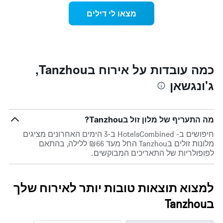
התרשים
הנוכחי,
מצאו לי דילים
כולל
כפי
1
שנמצא
ציר
בשלושת
Y
הימים
המציגים
האחרונים,
את
לפי
כמה עובדות על אירוח בTanzhou,
מחיר
דירוג
ג'ונגשאן
החדר
כוכבים
הממוצע
התרשים
להלילה
כולל1
שנמצא
ציר
מה התעריף של מלון זול בTanzhou?
בשלושת
X
הימים
המציגים
חיפושים ב- HotelsCombined ב-3 הימים האחרונים מציגים
האחרונים
קטגוריות
מלונות זולים בTanzhou החל מעד ₪66 ללילה, בהתאם
מלונות
לפופולריות של התאריכים המבוקשים.
לפי
דירוג
כוכבים.
למצוא תוצאות טובות יותר לאירוח שלך
התרשים
כולל
בTanzhou
1
ציר