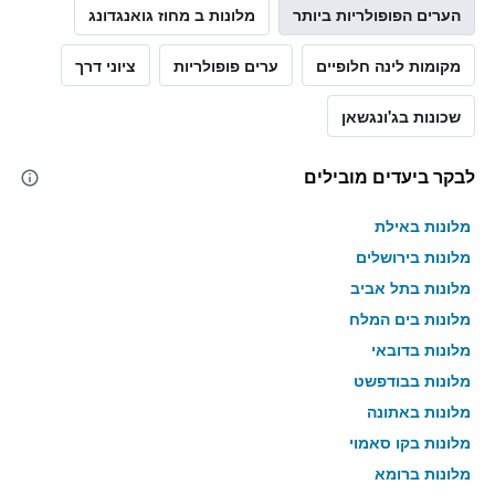
Y
הערים הפופולריות ביותר
מלונות ב מחוז גואנגדונג
המציגים
את
מקומות לינה חלופיים
ערים פופולריות
ציוני דרך
המחיר
הממוצע
של
שכונות בג'ונגשאן
חדר
במהלך
סוף
לבקר ביעדים מובילים
השבוע
זה
מלונות באילת
שנמצא
מלונות בירושלים
בימים
האחרונים
מלונות בתל אביב
מלונות בים המלח
מלונות בדובאי
מלונות בבודפשט
מלונות באתונה
מלונות בקו סאמוי
מלונות ברומא