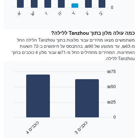
המציגים
חודשים.
0
התרשים
התרשים
'
'
'
'
'
'
ש
'
א
ה
ד
ב
ג
ו
הבא
End
כולל
of
מציג
interactive
1
את
chart
ציר
מחיר
כמה עולה מלון בתוך Tanzhou ללילה?
Y
הממוצע
משתמשים מצאו מחירים עבור מלונות בתוך Tanzhou הלילה החל
המציגים
של
מ-₪63, עד ממוצע של ₪90, בהתבסס על חיפושים ב-72 השעות
את
חדר
האחרונות. המחירים מתחילים החל מ-₪71 עבור מלון 4 כוכבים בתוך
המחיר
לכל
Tanzhou ללילה.
הממוצע
יום
של
בשבוע
חדר
₪75
התרשים
Bar
כולל
Chart
graphic.
chart
1
₪50
with
ציר
2
X
bars.
₪25
המציגים
את
התרשים
ימי
הבא
0
השבוע.
מציג
כ
ם
כ
ם
התרשים
את
3
ו
כ
ב
י
4
ו
כ
ב
י
כולל
End
מחיר
1
of