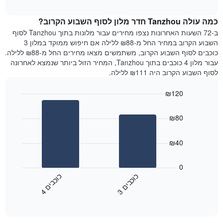
הממוצע
interactive
ציר
של
chart
Y
כמה עולה Tanzhou חדר מלון לסוף השבוע הקרוב?
חדר
המציג
הלילה
ב-72 השעות האחרונות נצפו מחירים עבור מלונות בתוך Tanzhou לסוף
את
שנמצא
השבוע הקרוב במחיר החל מ-₪88 ללילה אם חיפוש ממוקד במלון 3
מחיר
היום
כוכבים לסוף השבוע הקרוב, משתמשים מצאו מחירים החל מ-₪88 ללילה.
הממוצע
בימים
עבור מלון 4 כוכבים בתוך Tanzhou, המחיר הזול ביותר שנמצא לאחרונה
של
האחרונים
לסוף השבוע הקרוב היה ₪111 ללילה.
חדר
השלושה,
מקובץ
₪120
לפי
Bar
Chart
דירוג
graphic.
chart
הכוכבים
₪80
with
התרשים
2
מציג
bars.
₪40
1
ציר
התרשים
X
הבא
0
המציג
מציג
כ
ם
כ
ם
קטגוריות
את
3
ו
כ
ב
י
4
ו
כ
ב
י
מלונות
End
המחיר
of
לפי
הממוצע
interactive
מדרגות
לחדר
chart
כוכבים.
ללילה