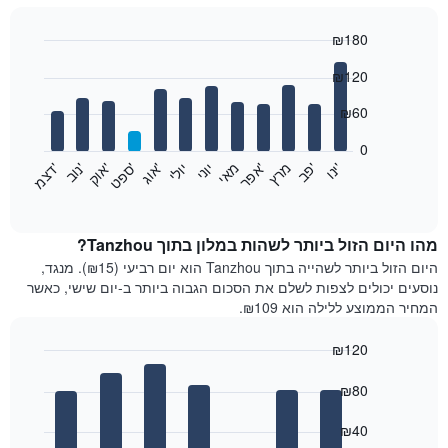
₪180
Bar
Chart
₪120
graphic.
chart
with
12
₪60
bars.
0
התרשים
'
'
מרץ
'
מאי
יוני
יולי
'
'
'
'
'
י
נ
ו
פ
ב​​​​​​​
א
פ
ר
א
ו
ג
ס
פ
ט
א
ו
ק
נ
ו
ב
ד
צ
מ
הבא
End
of
מציג
interactive
את
chart
מחיר
מהו היום הזול ביותר לשהות במלון בתוך Tanzhou?
הממוצע
היום הזול ביותר לשהייה בתוך Tanzhou הוא יום רביעי (₪15). מנגד,
של
נוסעים יכולים לצפות לשלם את הסכום הגבוה ביותר ב-יום שישי, כאשר
חדר
המחיר הממוצע ללילה הוא ₪109.
בכל
חודש
₪120
התרשים
Bar
כולל
Chart
graphic.
chart
₪80
1
with
ציר
7
₪40
X
bars.