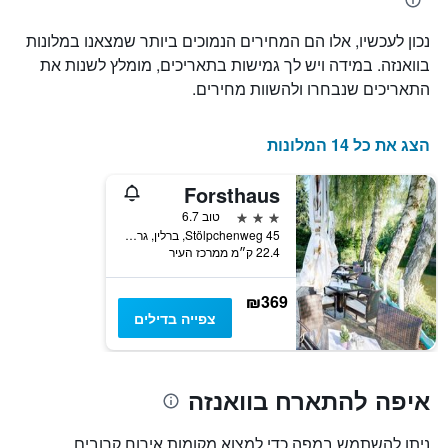
1
ציר
נכון לעכשיו, אלו הם המחירים הנמוכים ביותר שמצאנו במלונות
X
המציגים
בוואנזה. במידה ויש לך גמישות בתאריכים, מומלץ לשנות את
את
התאריכים שנבחרו ולהשוות מחירים.
ימי
השבוע.
התרשים
הצג את כל 14 המלונות
כולל
1
Forsthaus
ציר
Y
3 כוכבים
טוב 6.7
המציג
Stölpchenweg 45, ברלין, גרמניה
את
22.4 ק״מ ממרכז העיר
מחיר
הממוצע
₪369
של
צפייה בדילים
חדר
איפה להתארח בוואנזה
ניתן להשתמש במפה כדי למצוא מקומות אירוח קרובים