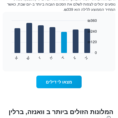
נוסעים יכולים לצפות לשלם את הסכום הגבוה ביותר ב-יום שבת, כאשר
המחיר הממוצע ללילה הוא ₪339.
₪360
Bar
Chart
graphic.
chart
₪240
with
7
₪120
bars.
0
התרשים
'
'
'
'
'
'
ש
'
א
ה
ד
ב
ג
ו
הבא
End
of
מציג
interactive
את
chart
מחיר
הממוצע
מצאו לי דילים
של
חדר
לכל
יום
בשבוע
התרשים
המלונות הזולים ביותר ב וואנזה, ברלין
כולל