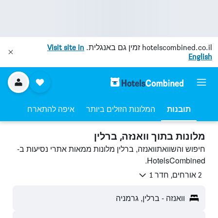
hotelscombined.co.il
זמין גם באנגלית.
Visit site in
English
תובנות
המלונות הזולים ביותר
איפה להתארח
מלונות בתוך וואנזה, ברלין
חיפוש והשוואתוואנזה, ברלין מלונות ממאות אתרי נסיעות ב-
HotelsCombined.
2 אורחים, חדר 1
וואנזה - ברלין, גרמניה