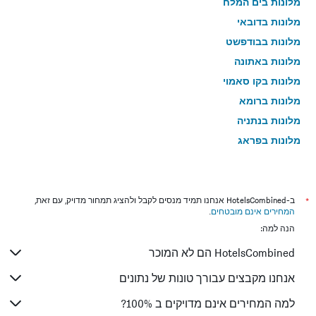
מלונות בים המלח
מלונות בדובאי
מלונות בבודפשט
מלונות באתונה
מלונות בקו סאמוי
מלונות ברומא
מלונות בנתניה
מלונות בפראג
מלונות בטבריה
מלונות בטוקיו
מלונות בניו יורק
*
ב-HotelsCombined אנחנו תמיד מנסים לקבל ולהציג תמחור מדויק, עם זאת,
המחירים אינם מובטחים
.
מלונות בבנגקוק
הנה למה:
מלונות בלונדון
HotelsCombined הם לא המוכר
מלונות בבוקרשט
מלונות בפאפוס
אנחנו מקבצים עבורך טונות של נתונים
מלונות בלימסול
למה המחירים אינם מדויקים ב 100%?