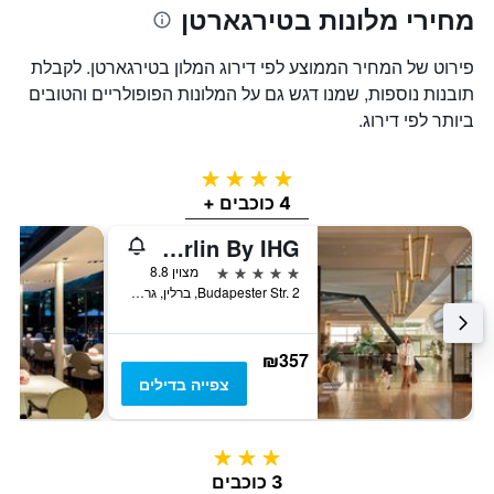
מחירי מלונות בטירגארטן
פירוט של המחיר הממוצע לפי דירוג המלון בטירגארטן. לקבלת
תובנות נוספות, שמנו דגש גם על המלונות הפופולריים והטובים
ביותר לפי דירוג.
4 כוכבים
4 כוכבים +
Intercontinental Hotels Berlin By IHG
5 כוכבים
מצוין 8.8
Budapester Str. 2, ברלין, גרמניה
₪357
צפייה בדילים
3 כוכבים
3 כוכבים