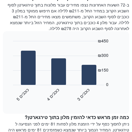
המציג
הלילה
ב-72 השעות האחרונות נצפו מחירים עבור מלונות בתוך טירגארטן לסוף
את
שנמצא
השבוע הקרוב במחיר החל מ-₪211 ללילה אם חיפוש ממוקד במלון 3
מחיר
היום
כוכבים לסוף השבוע הקרוב, משתמשים מצאו מחירים החל מ-₪211
הממוצע
בימים
ללילה. עבור מלון 4 כוכבים בתוך טירגארטן, המחיר הזול ביותר שנמצא
של
האחרונים
לאחרונה לסוף השבוע הקרוב היה ₪278 ללילה.
חדר
השלושה,
מקובץ
₪450
לפי
Bar
Chart
דירוג
graphic.
chart
הכוכבים
₪300
with
התרשים
3
מציג
bars.
₪150
1
ציר
התרשים
X
הבא
0
המציג
מציג
כ
ם
כ
ם
כ
ם
קטגוריות
את
3
ו
כ
ב
י
4
ו
כ
ב
י
5
ו
כ
ב
י
מלונות
End
המחיר
of
לפי
הממוצע
interactive
מדרגות
לחדר
chart
כוכבים.
כמה זמן מראש כדאי להזמין מלון בתוך טירגארטן?
ללילה
התרשים
הנוכחי,
ניתן לחסוך כסף על ידי הזמנת מלון לפחות 81 ימים לפני הנסיעה ל
כולל
כפי
טירגארטן. המחיר הנמוך ביותר שנמצא כשמזמינים 81 ימים מראש היה