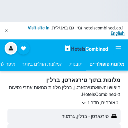
hotelscombined.co.il
זמין גם באנגלית.
Visit site in
English
מלונות פופולריים
תובנות
המלונות הזולים ביותר
איפה לה
מלונות בתוך טירגארטן, ברלין
חיפוש והשוואתטירגארטן, ברלין מלונות ממאות אתרי נסיעות
ב-HotelsCombined.
2 אורחים, חדר 1
טירגארטן - ברלין, גרמניה