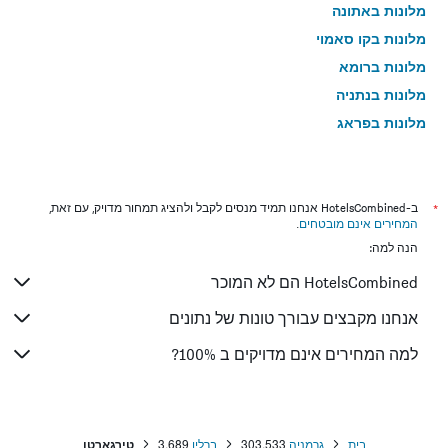
מלונות באתונה
מלונות בקו סאמוי
מלונות ברומא
מלונות בנתניה
מלונות בפראג
מלונות בטבריה
מלונות בטוקיו
מלונות בניו יורק
*
ב-HotelsCombined אנחנו תמיד מנסים לקבל ולהציג תמחור מדויק, עם זאת,
המחירים אינם מובטחים
.
מלונות בבנגקוק
הנה למה:
מלונות בלונדון
HotelsCombined הם לא המוכר
מלונות בבוקרשט
מלונות בפאפוס
אנחנו מקבצים עבורך טונות של נתונים
מלונות בלימסול
למה המחירים אינם מדויקים ב 100%?
מלונות בפאטונג
מלונות בפריז
מלונות בוינה
בית
גרמניה
303,533
ברלין
3,689
טירגארטן