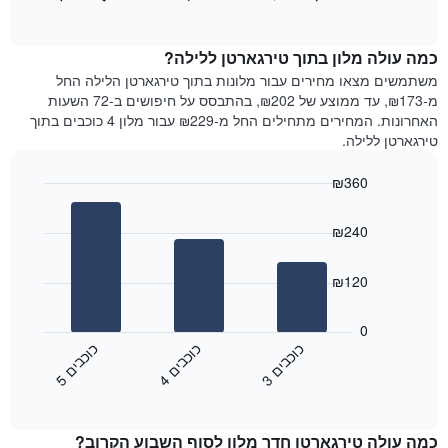
כולל
of
מציג
interactive
1
את
chart
ציר
מחיר
כמה עולה מלון בתוך טירגארטן ללילה?
Y
הממוצע
משתמשים מצאו מחירים עבור מלונות בתוך טירגארטן הלילה החל
המציגים
של
מ-₪173, עד ממוצע של ₪202, בהתבסס על חיפושים ב-72 השעות
את
חדר
האחרונות. המחירים מתחילים החל מ-₪229 עבור מלון 4 כוכבים בתוך
המחיר
לכל
טירגארטן ללילה.
הממוצע
יום
של
בשבוע
חדר
₪360
התרשים
Bar
כולל
Chart
graphic.
chart
1
₪240
with
ציר
3
X
bars.
₪120
המציגים
את
התרשים
ימי
הבא
0
השבוע.
מציג
כ
ם
כ
ם
כ
ם
התרשים
את
3
ו
כ
ב
י
4
ו
כ
ב
י
5
ו
כ
ב
י
כולל
End
מחיר
1
of
הממוצע
interactive
ציר
של
chart
Y
כמה עולה טירגארטן חדר מלון לסוף השבוע הקרוב?
חדר