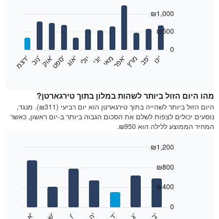
Bar
Chart
₪1,000
graphic.
chart
with
12
₪500
bars.
0
התרשים
'
'
מרץ
'
מאי
יוני
יולי
'
'
'
'
'
י
נ
ו
פ
ב​​​​​​​
א
פ
ר
א
ו
ג
ס
פ
ט
א
ו
ק
נ
ו
ב
ד
צ
מ
הבא
End
of
מציג
interactive
את
chart
מחיר
מהו היום הזול ביותר לשהות במלון בתוך טירגארטן?
הממוצע
היום הזול ביותר לשהייה בתוך טירגארטן הוא יום רביעי (₪311). מנגד,
של
נוסעים יכולים לצפות לשלם את הסכום הגבוה ביותר ב-יום ראשון, כאשר
חדר
המחיר הממוצע ללילה הוא ₪950.
בכל
חודש
₪1,200
התרשים
Bar
כולל
Chart
graphic.
chart
₪800
1
with
ציר
7
₪400
X
bars.
המציגים
חודשים.
0
התרשים
התרשים
'
'
'
'
'
'
ש
'
א
ה
ב
ד
ג
ו
הבא
End