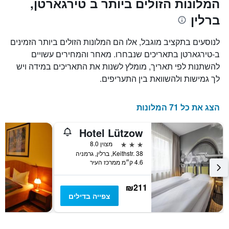
המלונות הזולים ביותר ב טירגארטן,
X
המחיר
ברלין
הממוצע
המציגים
של
את
חדר
מספר
לנוסעים בתקציב מוגבל, אלו הם המלונות הזולים ביותר הזמינים
הימים
במהלך
ב-טירגארטן בתאריכים שנבחרו. מאחר והמחירים עשויים
סוף
שנותרו
להשתנות לפי תאריך, מומלץ לשנות את התאריכים במידה ויש
עד
השבוע
זה
למועד
לך גמישות ולהשוואת בין התעריפים.
השהות
שנמצא
בימים
התרשים
כולל
האחרונים
הצג את כל 71 המלונות
1
ציר
Hotel Lützow
Y
המציג
3 כוכבים
מצוין 8.0
את
Keithstr. 38, ברלין, גרמניה
4.6 ק״מ ממרכז העיר
מחיר
הממוצע
של
₪211
חדר
צפייה בדילים