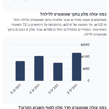
כולל
of
מציג
interactive
1
את
chart
ציר
מחיר
כמה עולה מלון בתוך שטוטגרט ללילה?
Y
הממוצע
משתמשים מצאו מחירים עבור מלונות בתוך שטוטגרט הלילה החל
המציגים
של
מ-₪122, עד ממוצע של ₪314, בהתבסס על חיפושים ב-72 השעות
את
חדר
האחרונות. המחירים מתחילים החל מ-₪166 עבור מלון 4 כוכבים בתוך
המחיר
לכל
שטוטגרט ללילה.
הממוצע
יום
של
בשבוע
חדר
₪240
התרשים
Bar
כולל
Chart
graphic.
chart
1
₪160
with
ציר
4
X
bars.
₪80
המציגים
את
התרשים
ימי
הבא
0
השבוע.
מציג
כ
ם
כ
ם
כ
ם
כ
ם
התרשים
את
2
ו
כ
ב
י
3
ו
כ
ב
י
4
ו
כ
ב
י
5
ו
כ
ב
י
כולל
End
מחיר
1
of
הממוצע
interactive
ציר
של
chart
Y
כמה עולה שטוטגרט חדר מלון לסוף השבוע הקרוב?
חדר