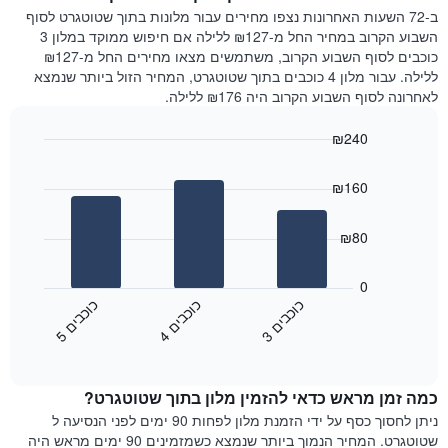
המציג
הלילה
ב-72 השעות האחרונות נצפו מחירים עבור מלונות בתוך שטוטגרט לסוף
את
שנמצא
השבוע הקרוב במחיר החל מ-₪127 ללילה אם חיפוש ממוקד במלון 3
מחיר
היום
כוכבים לסוף השבוע הקרוב, משתמשים מצאו מחירים החל מ-₪127
הממוצע
בימים
ללילה. עבור מלון 4 כוכבים בתוך שטוטגרט, המחיר הזול ביותר שנמצא
של
האחרונים
לאחרונה לסוף השבוע הקרוב היה ₪176 ללילה.
חדר
השלושה,
מקובץ
₪240
לפי
Bar
Chart
דירוג
graphic.
chart
הכוכבים
₪160
with
התרשים
3
מציג
bars.
₪80
1
ציר
התרשים
X
הבא
0
המציג
מציג
כ
ם
כ
ם
כ
ם
קטגוריות
את
3
ו
כ
ב
י
4
ו
כ
ב
י
5
ו
כ
ב
י
מלונות
End
המחיר
of
לפי
הממוצע
interactive
מדרגות
לחדר
chart
כוכבים.
כמה זמן מראש כדאי להזמין מלון בתוך שטוטגרט?
ללילה
התרשים
הנוכחי,
ניתן לחסוך כסף על ידי הזמנת מלון לפחות 90 ימים לפני הנסיעה ל
כולל
כפי
שטוטגרט. המחיר הנמוך ביותר שנמצא כשמזמינים 90 ימים מראש היה