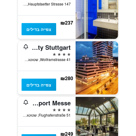
Hauptstaetter Strasse 147, שטוטגרט, באדן-ווירטמברג, גרמניה
₪237
צפייה בדילים
Jaz in the City Stuttgart
4 כוכבים
Wolframstrasse 41, שטוטגרט, באדן-ווירטמברג, גרמניה
₪280
צפייה בדילים
Wyndham Stuttgart Airport Messe
4 כוכבים
Flughafenstraße 51, שטוטגרט, באדן-ווירטמברג, גרמניה
₪249