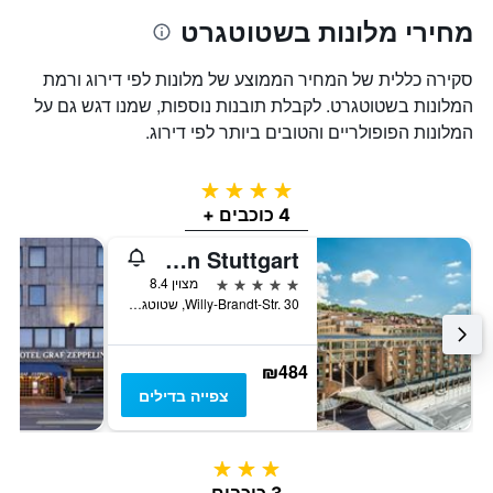
מחירי מלונות בשטוטגרט
סקירה כללית של המחיר הממוצע של מלונות לפי דירוג ורמת
המלונות בשטוטגרט. לקבלת תובנות נוספות, שמנו דגש גם על
המלונות הפופולריים והטובים ביותר לפי דירוג.
4 כוכבים
4 כוכבים +
Le Méridien Stuttgart
5 כוכבים
מצוין 8.4
Willy-Brandt-Str. 30, שטוטגרט, באדן-ווירטמברג, גרמניה
₪484
צפייה בדילים
3 כוכבים