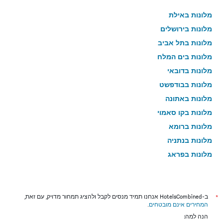
מלונות באילת
מלונות בירושלים
מלונות בתל אביב
מלונות בים המלח
מלונות בדובאי
מלונות בבודפשט
מלונות באתונה
מלונות בקו סאמוי
מלונות ברומא
מלונות בנתניה
מלונות בפראג
מלונות בטבריה
מלונות בטוקיו
מלונות בניו יורק
*
ב-HotelsCombined אנחנו תמיד מנסים לקבל ולהציג תמחור מדויק, עם זאת,
המחירים אינם מובטחים
.
מלונות בבנגקוק
הנה למה: