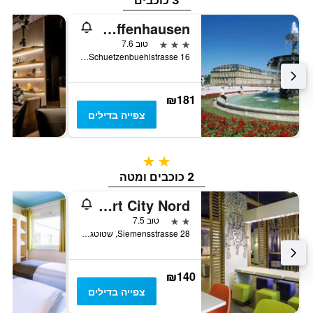
3 כוכבים
Mercure Hotel Stuttgart Zuffenhausen
3 כוכבים
טוב 7.6
Schuetzenbuehlstrasse 16, שטוטגרט, באדן-ווירטמברג, גרמניה
₪181
צפייה בדילים
2 כוכבים
2 כוכבים ומטה
Ibis Budget Stuttgart City Nord
2 כוכבים
טוב 7.5
Siemensstrasse 28, שטוטגרט, באדן-ווירטמברג, גרמניה
₪140
צפייה בדילים