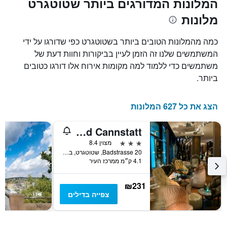
המלונות המדורגים ביותר שטוטגרט
X
המחיר
מלונות
הממוצע
המציגים
של
את
חדר
מספר
כמה מהמלונות הטובים ביותר בשטוטגרט כפי שדורגו על ידי
הימים
במהלך
המשתמשים שלנו זה הזמן לעיין בביקורות וחוות דעת של
סוף
שנותרו
משתמשים כדי ללמוד למה מקומות אירוח אלו דורגו כטובים
עד
השבוע
זה
למועד
ביותר.
השהות
שנמצא
בימים
התרשים
כולל
האחרונים
הצג את כל 627 המלונות
1
ציר
Hotel Motel One Stuttgart Bad Cannstatt
Y
המציג
3 כוכבים
מצוין 8.4
את
Badstrasse 20, שטוטגרט, באדן-ווירטמברג, גרמניה
4.1 ק״מ ממרכז העיר
מחיר
הממוצע
של
₪231
חדר
צפייה בדילים