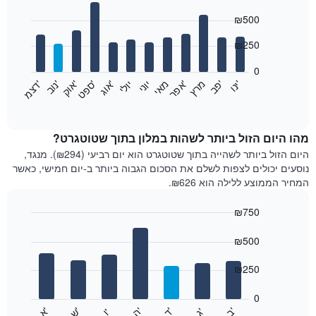
Bar
Chart
₪500
graphic.
chart
with
12
₪250
bars.
0
התרשים
'
'
מרץ
'
מאי
יוני
יולי
'
'
'
'
'
י
נ
ו
פ
ב​​​​​​​
א
פ
ר
א
ו
ג
ס
פ
ט
א
ו
ק
נ
ו
ב
ד
צ
מ
הבא
End
of
מציג
interactive
את
chart
מחיר
מהו היום הזול ביותר לשהות במלון בתוך שטוטגרט?
הממוצע
היום הזול ביותר לשהייה בתוך שטוטגרט הוא יום רביעי (₪294). מנגד,
של
נוסעים יכולים לצפות לשלם את הסכום הגבוה ביותר ב-יום חמישי, כאשר
חדר
המחיר הממוצע ללילה הוא ₪626.
בכל
חודש
₪750
התרשים
Bar
כולל
Chart
graphic.
chart
₪500
1
with
ציר
7
₪250
X
bars.
המציגים
חודשים.
0
התרשים
התרשים
'
'
'
'
'
'
ש
'
א
ה
ד
ב
ג
ו
הבא
End