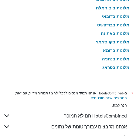
מלונות בים המלח
מלונות בדובאי
מלונות בבודפשט
מלונות באתונה
מלונות בקו סאמוי
מלונות ברומא
מלונות בנתניה
מלונות בפראג
מלונות בטבריה
מלונות בטוקיו
מלונות בניו יורק
*
ב-HotelsCombined אנחנו תמיד מנסים לקבל ולהציג תמחור מדויק, עם זאת,
המחירים אינם מובטחים
.
מלונות בבנגקוק
הנה למה:
מלונות בלונדון
HotelsCombined הם לא המוכר
מלונות בבוקרשט
מלונות בפאפוס
אנחנו מקבצים עבורך טונות של נתונים
מלונות בלימסול