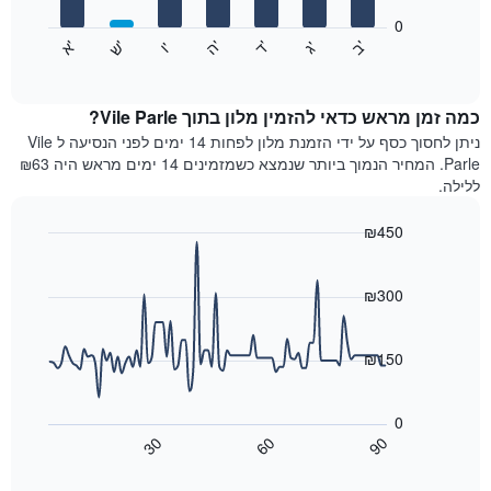
המציגים
חודשים.
0
התרשים
התרשים
'
'
'
'
'
'
ש
'
א
ה
ד
ב
ג
ו
הבא
End
כולל
of
מציג
interactive
1
את
chart
ציר
מחיר
כמה זמן מראש כדאי להזמין מלון בתוך Vile Parle?
Y
הממוצע
ניתן לחסוך כסף על ידי הזמנת מלון לפחות 14 ימים לפני הנסיעה ל Vile
המציגים
של
Parle. המחיר הנמוך ביותר שנמצא כשמזמינים 14 ימים מראש היה ₪63
את
חדר
ללילה.
המחיר
לכל
הממוצע
יום
₪450
של
בשבוע
חדר
Line
התרשים
Chart
graphic.
chart
כולל
with
₪300
1
90
ציר
data
X
points.
₪150
המציגים
את
התרשים
ימי
הבא
0
השבוע.
מציג
30
60
90
התרשים
כיצד
End
of
כולל
משתנה
interactive
1