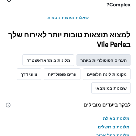
את
Complex?
מחיר
הממוצע
שאלות נפוצות נוספות
של
חדר
למצוא תוצאות טובות יותר לאירוח שלך
בVile Parle
הערים הפופולריות ביותר
מלונות ב מהאראשטרה
מקומות לינה חלופיים
ערים פופולריות
ציוני דרך
שכונות במומבאי
לבקר ביעדים מובילים
מלונות באילת
מלונות בירושלים
מלונות בתל אביב