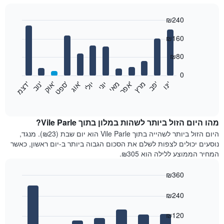
₪240
Bar
Chart
₪160
graphic.
chart
with
12
₪80
bars.
0
התרשים
'
'
מרץ
'
מאי
יוני
יולי
'
'
'
'
'
י
נ
ו
פ
ב​​​​​​​
א
פ
ר
א
ו
ג
ס
פ
ט
א
ו
ק
נ
ו
ב
ד
צ
מ
הבא
End
of
מציג
interactive
את
chart
מחיר
מהו היום הזול ביותר לשהות במלון בתוך Vile Parle?
הממוצע
היום הזול ביותר לשהייה בתוך Vile Parle הוא יום שבת (₪23). מנגד,
של
נוסעים יכולים לצפות לשלם את הסכום הגבוה ביותר ב-יום ראשון, כאשר
חדר
המחיר הממוצע ללילה הוא ₪305.
בכל
חודש
₪360
התרשים
Bar
כולל
Chart
graphic.
chart
₪240
1
with
ציר
7
₪120
X
bars.