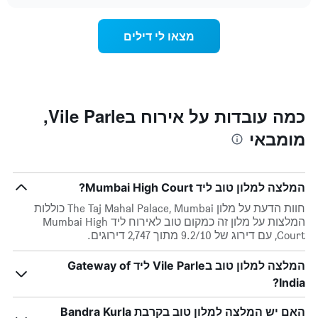
מחיר
chart
ציר
החדר
Y
ככל
מצאו לי דילים
המציג
שמתקרב
את
מועד
מחיר
השהות
הממוצע
התרשים
של
כולל1
חדר
ציר
כמה עובדות על אירוח בVile Parle,
X
מומבאי
המציגים
את
מספר
הימים
המלצה למלון טוב ליד Mumbai High Court?
שנותרו
עד
חוות הדעת על מלון The Taj Mahal Palace, Mumbai כוללות
למועד
המלצות על מלון זה כמקום טוב לאירוח ליד Mumbai High
השהות
Court, עם דירוג של 9.2/10 מתוך 2,747 דירוגים.
התרשים
כולל
המלצה למלון טוב בVile Parle ליד Gateway of
1
India?
ציר
Y
המציג
האם יש המלצה למלון טוב בקרבת Bandra Kurla