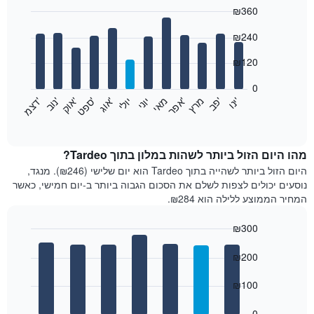
₪360
Bar
Chart
₪240
graphic.
chart
with
12
₪120
bars.
0
התרשים
'
'
מרץ
'
מאי
יוני
יולי
'
'
'
'
'
י
נ
ו
פ
ב​​​​​​​
א
פ
ר
א
ו
ג
ס
פ
ט
א
ו
ק
נ
ו
ב
ד
צ
מ
הבא
End
of
מציג
interactive
את
chart
מחיר
מהו היום הזול ביותר לשהות במלון בתוך Tardeo?
הממוצע
היום הזול ביותר לשהייה בתוך Tardeo הוא יום שלישי (₪246). מנגד,
של
נוסעים יכולים לצפות לשלם את הסכום הגבוה ביותר ב-יום חמישי, כאשר
חדר
המחיר הממוצע ללילה הוא ₪284.
בכל
חודש
₪300
התרשים
Bar
כולל
Chart
graphic.
chart
₪200
1
with
ציר
7
₪100
X
bars.
המציגים
חודשים.
0