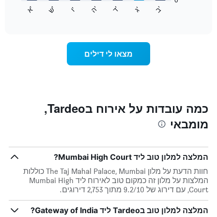
התרשים
התרשים
'
'
'
'
'
'
ש
'
א
ה
ד
ב
ג
ו
הבא
End
כולל
of
מציג
interactive
1
את
chart
ציר
מחיר
Y
הממוצע
מצאו לי דילים
המציגים
של
את
חדר
המחיר
לכל
הממוצע
יום
של
בשבוע
חדר
התרשים
כמה עובדות על אירוח בTardeo,
כולל
מומבאי
1
ציר
X
המציגים
המלצה למלון טוב ליד Mumbai High Court?
את
ימי
חוות הדעת על מלון The Taj Mahal Palace, Mumbai כוללות
השבוע.
המלצות על מלון זה כמקום טוב לאירוח ליד Mumbai High
התרשים
Court, עם דירוג של 9.2/10 מתוך 2,753 דירוגים.
כולל
1
המלצה למלון טוב בTardeo ליד Gateway of India?
ציר