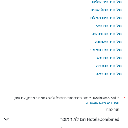
מלונות בירושלים
מלונות בתל אביב
מלונות בים המלח
מלונות בדובאי
מלונות בבודפשט
מלונות באתונה
מלונות בקו סאמוי
מלונות ברומא
מלונות בנתניה
מלונות בפראג
מלונות בטבריה
מלונות בטוקיו
מלונות בניו יורק
*
ב-HotelsCombined אנחנו תמיד מנסים לקבל ולהציג תמחור מדויק, עם זאת,
המחירים אינם מובטחים
.
מלונות בבנגקוק
הנה למה:
מלונות בלונדון
HotelsCombined הם לא המוכר
מלונות בבוקרשט