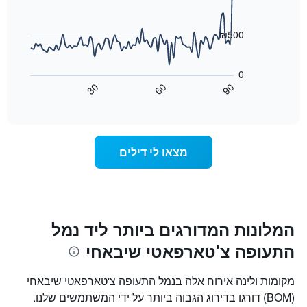
90
X
data
המציגים
points.
את
₪500
ימי
התרשים
השבוע.
הבא
התרשים
0
מציג
כולל
30
60
90
כיצד
End
1
of
משתנה
interactive
ציר
מחיר
chart
Y
החדר
המציג
ככל
מצאו לי דילים
את
שמתקרב
מחיר
מועד
הממוצע
השהות
של
התרשים
חדר
כולל1
ציר
המלונות המדורגים ביותר ליד נמל
X
התעופה צ'טארפאטי שיבאחי
המציגים
את
מספר
מקומות ולינה אירוח אלה בנמל התעופה צ'טארפאטי שיבאחי
הימים
(BOM) דורגו בדירוג הגבוה ביותר על ידי המשתמשים שלנו.
שנותרו