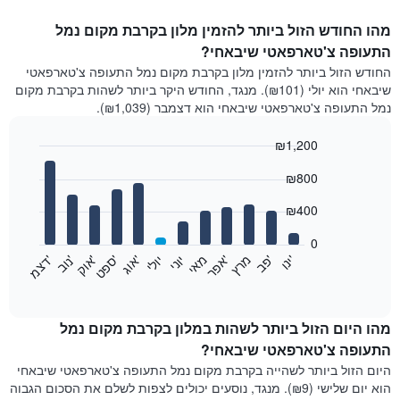
מהו החודש הזול ביותר להזמין מלון בקרבת מקום נמל
התעופה צ'טארפאטי שיבאחי?
החודש הזול ביותר להזמין מלון בקרבת מקום נמל התעופה צ'טארפאטי
שיבאחי הוא יולי (₪101). מנגד, החודש היקר ביותר לשהות בקרבת מקום
נמל התעופה צ'טארפאטי שיבאחי הוא דצמבר (₪1,039).
₪1,200
Bar
Chart
₪800
graphic.
chart
with
12
₪400
bars.
0
התרשים
'
'
מרץ
'
מאי
יוני
יולי
'
'
'
'
'
י
נ
ו
פ
ב​​​​​​​
א
פ
ר
א
ו
ג
ס
פ
ט
א
ו
ק
נ
ו
ב
ד
צ
מ
הבא
End
of
מציג
interactive
את
chart
מחיר
מהו היום הזול ביותר לשהות במלון בקרבת מקום נמל
הממוצע
התעופה צ'טארפאטי שיבאחי?
של
היום הזול ביותר לשהייה בקרבת מקום נמל התעופה צ'טארפאטי שיבאחי
חדר
הוא יום שלישי (₪9). מנגד, נוסעים יכולים לצפות לשלם את הסכום הגבוה
בכל