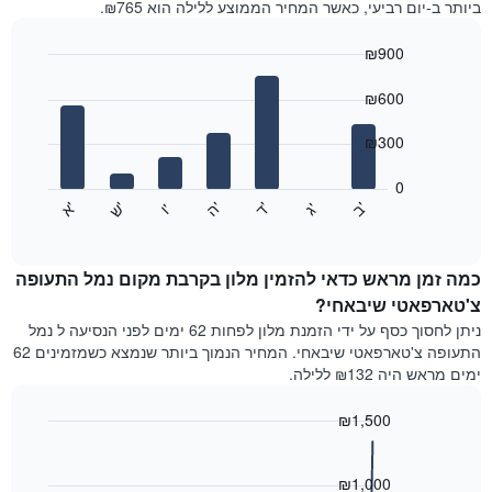
ביותר ב-יום רביעי, כאשר המחיר הממוצע ללילה הוא ₪765.
חודש
התרשים
₪900
כולל
1
Bar
Chart
graphic.
ציר
chart
₪600
with
X
7
המציגים
₪300
bars.
חודשים.
התרשים
0
התרשים
כולל
'
'
'
'
'
'
ש
'
א
ה
ד
ב
ג
ו
הבא
End
1
of
מציג
ציר
interactive
את
chart
Y
מחיר
כמה זמן מראש כדאי להזמין מלון בקרבת מקום נמל התעופה
המציגים
הממוצע
צ'טארפאטי שיבאחי?
את
של
המחיר
ניתן לחסוך כסף על ידי הזמנת מלון לפחות 62 ימים לפני הנסיעה ל נמל
חדר
הממוצע
התעופה צ'טארפאטי שיבאחי. המחיר הנמוך ביותר שנמצא כשמזמינים 62
לכל
של
ימים מראש היה ₪132 ללילה.
יום
חדר
בשבוע
₪1,500
התרשים
כולל
Line
Chart
graphic.
1
chart
with
₪1,000
ציר