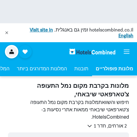
hotelscombined.co.il
זמין גם באנגלית.
Visit site in
English
מלונות פופולריים
תובנות
המלונות המדורגים ביותר
המלונ
מלונות בקרבת מקום נמל התעופה
צ'טארפאטי שיבאחי,
חיפוש והשוואתמלונות בקרבת מקום נמל התעופה
צ'טארפאטי שיבאחי ממאות אתרי נסיעות ב-
HotelsCombined.
2 אורחים, חדר 1