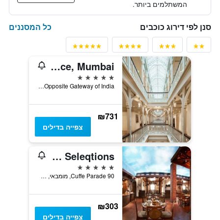
המשתלמים ביותר.
כל המסננים
סנן לפי דירוג כוכבים
The Taj Mahal Palace, Mumbai
5 כוכבים
Opposite Gateway of India, מומבאי, הודו
₪731
צפייה בדילים
President Mumbai - Ihcl Seleqtions
5 כוכבים
90 Cuffe Parade, מומבאי, הודו
₪303
צפייה בדילים