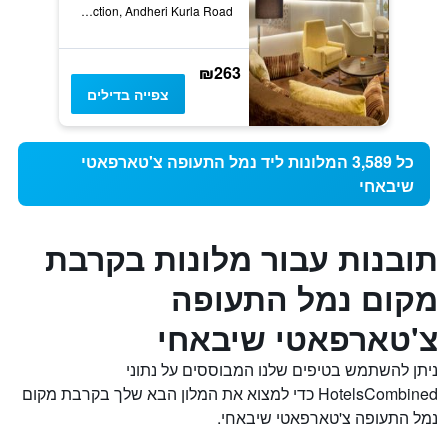
Sakinaka Junction, Andheri Kurla Road, מומבאי, הודו
₪263
צפייה בדילים
כל 3,589 המלונות ליד נמל התעופה צ'טארפאטי
שיבאחי
תובנות עבור מלונות בקרבת
מקום נמל התעופה
צ'טארפאטי שיבאחי
ניתן להשתמש בטיפים שלנו המבוססים על נתוני
HotelsCombined כדי למצוא את המלון הבא שלך בקרבת מקום
נמל התעופה צ'טארפאטי שיבאחי.