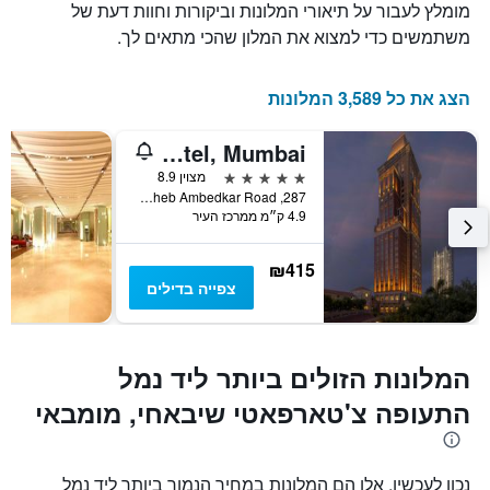
מומלץ לעבור על תיאורי המלונות וביקורות וחוות דעת של
עד
למועד
משתמשים כדי למצוא את המלון שהכי מתאים לך.
השהות
התרשים
כולל
הצג את כל 3,589 המלונות
1
ציר
Itc Grand Central, A Luxury Collection Hotel, Mumbai
Y
המציג
5 כוכבים
מצוין 8.9
את
287, Dr. Babasaheb Ambedkar Road, מומבאי, הודו
4.9 ק״מ ממרכז העיר
מחיר
הממוצע
של
₪415
חדר
צפייה בדילים
המלונות הזולים ביותר ליד נמל
התעופה צ'טארפאטי שיבאחי, מומבאי
נכון לעכשיו, אלו הם המלונות במחיר הנמוך ביותר ליד נמל