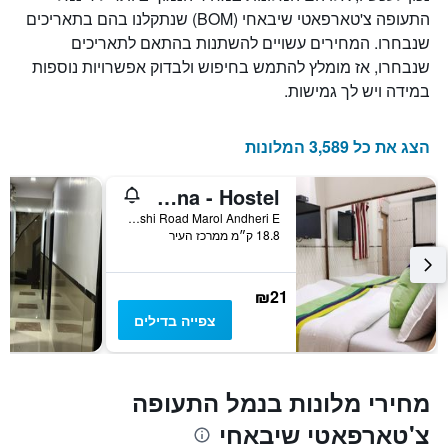
התעופה צ'טארפאטי שיבאחי (BOM) שנתקלנו בהם בתאריכים
שנבחרו. המחירים עשויים להשתנות בהתאם לתאריכים
שנבחרו, אז מומלץ להתמש בחיפוש ולבדוק אפשרויות נוספות
במידה ויש לך גמישות.
הצג את כל 3,589 המלונות
New Shahana - Hostel
Shop No 5 Marol Maroshi Road Marol Andheri E, מומבאי, הודו
18.8 ק״מ ממרכז העיר
₪21
צפייה בדילים
מחירי מלונות בנמל התעופה
צ'טארפאטי שיבאחי