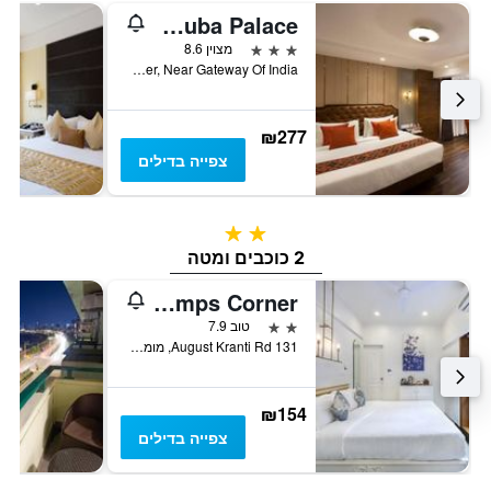
Hotel Suba Palace
3 כוכבים
מצוין 8.6
Apollo Bunder, Near Gateway Of India, מומבאי, הודו
₪277
צפייה בדילים
2 כוכבים
2 כוכבים ומטה
Hotel Kemps Corner
2 כוכבים
טוב 7.9
131 August Kranti Rd, מומבאי, הודו
₪154
צפייה בדילים