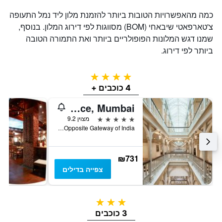
כמה מהאפשרויות הטובות ביותר להזמנת מלון ליד נמל התעופה
צ'טארפאטי שיבאחי (BOM) מסווגות לפי דירוג המלון. בנוסף,
שמנו דגש המלונות הפופולריים ביותר ואת התמורה הטובה
ביותר לפי דירוג.
4 כוכבים
4 כוכבים +
The Taj Mahal Palace, Mumbai
5 כוכבים
מצוין 9.2
Opposite Gateway of India, מומבאי, הודו
₪731
צפייה בדילים
3 כוכבים
3 כוכבים