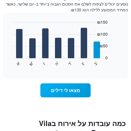
נוסעים יכולים לצפות לשלם את הסכום הגבוה ביותר ב-יום שלישי, כאשר
המחיר הממוצע ללילה הוא ₪130.
₪150
Bar
Chart
graphic.
chart
₪100
with
7
₪50
bars.
0
התרשים
'
'
'
'
'
'
ש
'
א
ה
ד
ב
ג
ו
הבא
End
of
מציג
interactive
את
chart
מחיר
הממוצע
מצאו לי דילים
של
חדר
לכל
יום
בשבוע
התרשים
כמה עובדות על אירוח בVila
כולל