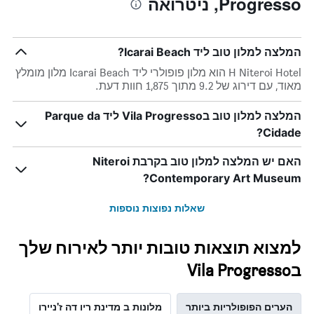
Progresso, ניטרואה
1
ציר
X
המציגים
המלצה למלון טוב ליד Icarai Beach?
את
ימי
H Niteroi Hotel הוא מלון פופולרי ליד Icarai Beach מלון מומלץ
השבוע.
מאוד, עם דירוג של 9.2 מתוך 1,875 חוות דעת.
התרשים
כולל
המלצה למלון טוב בVila Progresso ליד Parque da
1
Cidade?
ציר
Y
המציג
האם יש המלצה למלון טוב בקרבת Niteroi
את
Contemporary Art Museum?
מחיר
הממוצע
שאלות נפוצות נוספות
של
חדר
למצוא תוצאות טובות יותר לאירוח שלך
בVila Progresso
הערים הפופולריות ביותר
מלונות ב מדינת ריו דה ז'ניירו