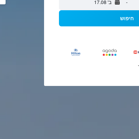
-
ב' 17.08
חיפוש