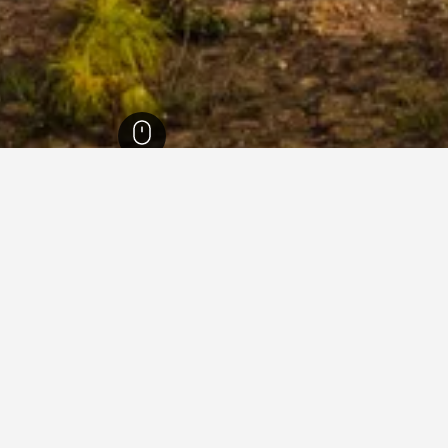
טואן צ'או
אן צ'או
רובים לשכונות טואן צ'או שתכנת לבקר בהן. ניתן למצוא מידע נוסף ע