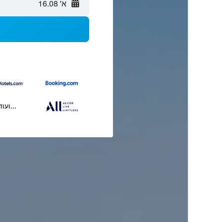
א' 16.08
...ועוד