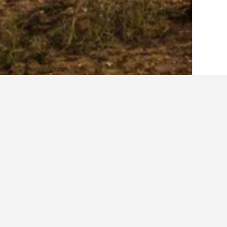
בית
וייטנאם
52,020
מחוז קואנגנין
2,206
איפה להתארח בטו
פשוט לגלול במפה כדי למצוא מלונות ק