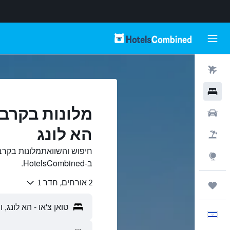
טיסות
מלונות
מלונות בקרבת
רכבים
הא לונג
חבילות
חיפוש והשוואתמלונות בקרב
Explore
ב-HotelsCombined.
2 אורחים, חדר 1
טיולים ונסיעות
עִבְרִית