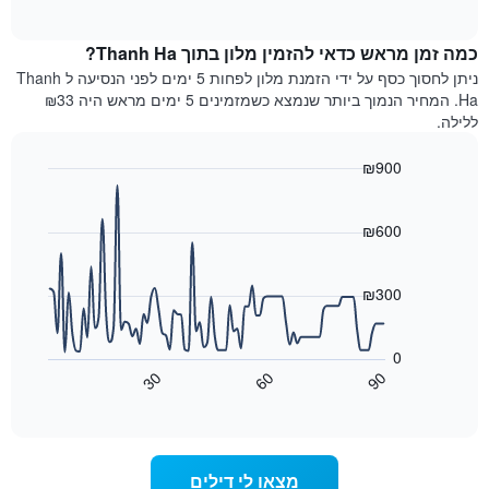
of
לפי
הממוצע
interactive
מדרגות
לחדר
chart
כוכבים.
כמה זמן מראש כדאי להזמין מלון בתוך Thanh Ha?
ללילה
התרשים
הנוכחי,
ניתן לחסוך כסף על ידי הזמנת מלון לפחות 5 ימים לפני הנסיעה ל Thanh
כולל
כפי
Ha. המחיר הנמוך ביותר שנמצא כשמזמינים 5 ימים מראש היה ₪33
1
שנמצא
ללילה.
ציר
בשלושת
Y
הימים
₪900
המציגים
האחרונים,
את
Line
Chart
לפי
graphic.
chart
מחיר
דירוג
with
₪600
החדר
כוכבים
90
הממוצע
התרשים
data
להלילה
points.
כולל1
₪300
שנמצא
ציר
בשלושת
X
התרשים
הימים
הבא
המציגים
0
האחרונים
מציג
קטגוריות
30
60
90
כיצד
מלונות
End
of
לפי
משתנה
interactive
דירוג
מחיר
chart
החדר
כוכבים.
ככל
התרשים
מצאו לי דילים
כולל
שמתקרב