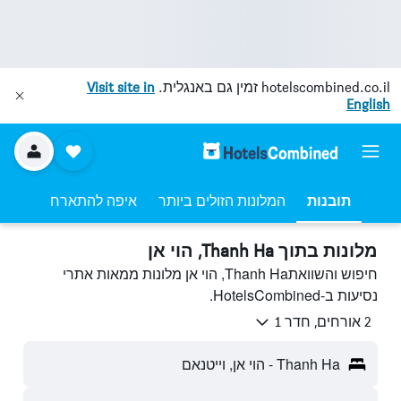
hotelscombined.co.il
זמין גם באנגלית.
Visit site in
English
תובנות
המלונות הזולים ביותר
איפה להתארח
מלונות בתוך Thanh Ha, הוי אן
חיפוש והשוואתThanh Ha, הוי אן מלונות ממאות אתרי
נסיעות ב-HotelsCombined.
2 אורחים, חדר 1
Thanh Ha - הוי אן, וייטנאם