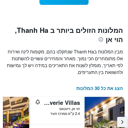
1
מועד
ציר
השהות
Y
התרשים
כולל1
המציגים
את
ציר
המלונות הזולים ביותר ב Thanh Ha,
X
המחיר
הוי אן
הממוצע
המציגים
של
את
חדר
מספר
מבין המלונות בThanh Ha שנתקלנו בהם, מקומות לינה ואירוח
הימים
במהלך
אלו מתומחרים הכי נמוך. מאחר והמחירים עשויים להשתנות
סוף
שנותרו
לפי תאריך, מומלץ לשנות את התאריכים במידה ויש לך גמישות
עד
השבוע
זה
למועד
ולהשוואת בין התעריפים.
השהות
שנמצא
בימים
התרשים
כולל
האחרונים
הצג את כל 30 המלונות
1
ציר
Hoi An Reverie Villas
Y
המציג
הוי אן, וייטנאם
2.4 ק״מ ממרכז העיר
את
מחיר
הממוצע