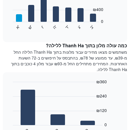
with
ציר
7
₪400
X
bars.
המציגים
חודשים.
0
התרשים
התרשים
'
'
'
'
'
'
ש
'
א
ה
ב
ד
ג
ו
הבא
End
כולל
of
מציג
interactive
1
את
chart
ציר
מחיר
כמה עולה מלון בתוך Thanh Ha ללילה?
Y
הממוצע
משתמשים מצאו מחירים עבור מלונות בתוך Thanh Ha הלילה החל
המציגים
של
מ-₪39, עד ממוצע של ₪78, בהתבסס על חיפושים ב-72 השעות
את
חדר
האחרונות. המחירים מתחילים החל מ-₪93 עבור מלון 4 כוכבים בתוך
המחיר
לכל
Thanh Ha ללילה.
הממוצע
יום
של
בשבוע
חדר
₪360
התרשים
Bar
כולל
Chart
graphic.
chart
1
₪240
with
ציר
3
X
bars.
₪120
המציגים
את
התרשים
ימי
הבא
0
השבוע.
מציג