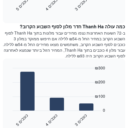
כ
ם
כ
ם
כ
ם
התרשים
את
3
ו
כ
ב
י
4
ו
כ
ב
י
5
ו
כ
ב
י
כולל
End
מחיר
1
of
הממוצע
interactive
ציר
של
chart
Y
כמה עולה Thanh Ha חדר מלון לסוף השבוע הקרוב?
חדר
המציג
הלילה
ב-72 השעות האחרונות נצפו מחירים עבור מלונות בתוך Thanh Ha לסוף
את
שנמצא
השבוע הקרוב במחיר החל מ-₪54 ללילה אם חיפוש ממוקד במלון 3
מחיר
היום
כוכבים לסוף השבוע הקרוב, משתמשים מצאו מחירים החל מ-₪54 ללילה.
הממוצע
בימים
עבור מלון 4 כוכבים בתוך Thanh Ha, המחיר הזול ביותר שנמצא לאחרונה
של
האחרונים
לסוף השבוע הקרוב היה ₪93 ללילה.
חדר
השלושה,
מקובץ
₪300
לפי
Bar
Chart
דירוג
graphic.
chart
הכוכבים
₪200
with
התרשים
3
מציג
bars.
₪100
1
ציר
התרשים
X
הבא
0
המציג
מציג
כ
ם
כ
ם
כ
ם
קטגוריות
את
3
ו
כ
ב
י
4
ו
כ
ב
י
5
ו
כ
ב
י
מלונות
End
המחיר