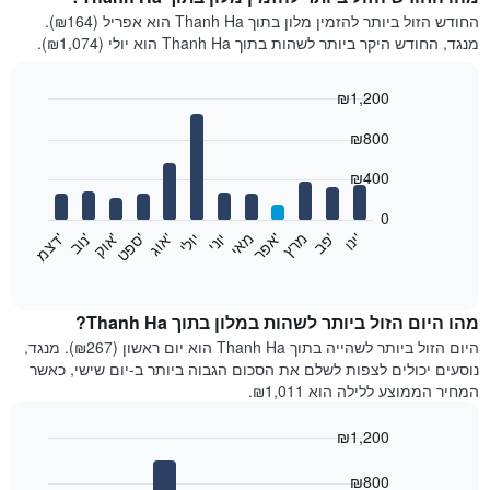
החודש הזול ביותר להזמין מלון בתוך Thanh Ha הוא אפריל (₪164).
מנגד, החודש היקר ביותר לשהות בתוך Thanh Ha הוא יולי (₪1,074).
₪1,200
Bar
Chart
₪800
graphic.
chart
with
12
₪400
bars.
0
התרשים
'
'
מרץ
'
מאי
יוני
יולי
'
'
'
'
'
י
נ
ו
פ
ב​​​​​​​
א
פ
ר
א
ו
ג
ס
פ
ט
א
ו
ק
נ
ו
ב
ד
צ
מ
הבא
End
of
מציג
interactive
את
chart
מחיר
מהו היום הזול ביותר לשהות במלון בתוך Thanh Ha?
הממוצע
היום הזול ביותר לשהייה בתוך Thanh Ha הוא יום ראשון (₪267). מנגד,
של
נוסעים יכולים לצפות לשלם את הסכום הגבוה ביותר ב-יום שישי, כאשר
חדר
המחיר הממוצע ללילה הוא ₪1,011.
בכל
חודש
₪1,200
התרשים
Bar
כולל
Chart
graphic.
chart
₪800
1