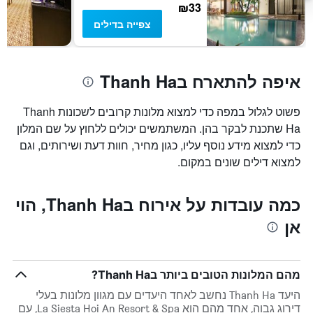
של
₪33
חדר
צפייה בדילים
איפה להתארח בThanh Ha
פשוט לגלול במפה כדי למצוא מלונות קרובים לשכונות Thanh
Ha שתכנת לבקר בהן. המשתמשים יכולים ללחוץ על שם המלון
כדי למצוא מידע נוסף עליו, כגון מחיר, חוות דעת ושירותים, וגם
למצוא דילים שונים במקום.
כמה עובדות על אירוח בThanh Ha, הוי
אן
מהם המלונות הטובים ביותר בThanh Ha?
היעד Thanh Ha נחשב לאחד היעדים עם מגוון מלונות בעלי
דירוג גבוה, אחד מהם הוא La Siesta Hoi An Resort & Spa, עם