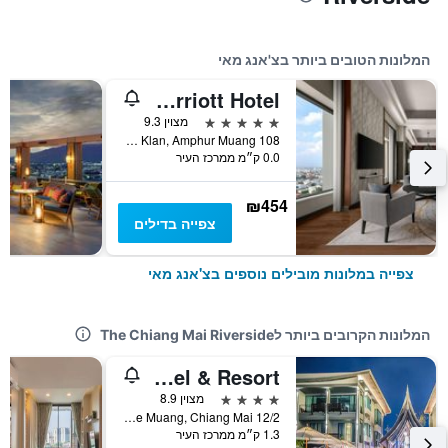
המלונות הטובים ביותר בצ'אנג מאי
Chiang Mai Marriott Hotel
5 כוכבים
מצוין 9.3
108 Chang Klan Road, Tambol Chang Klan, Amphur Muang, צ'אנג מאי, תאילנד
0.0 ק״מ ממרכז העיר
₪454
צפייה בדילים
צפייה במלונות מובילים נוספים בצ'אנג מאי
המלונות הקרובים ביותר לThe Chiang Mai Riverside
Maraya Hotel & Resort
4 כוכבים
מצוין 8.9
12/2 Moo 3, Padaet, Amphoe Muang, Chiang Mai, צ'אנג מאי, תאילנד
1.3 ק״מ ממרכז העיר