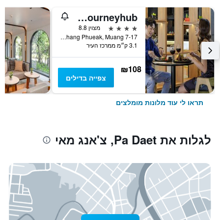
ibis Chiang Mai Nimman Journeyhub
4 כוכבים
מצוין 8.8
7-17 Moo 2, Huay Kaew Road Chang Phueak, Muang, צ'אנג מאי, תאילנד
3.1 ק״מ ממרכז העיר
₪108
צפייה בדילים
תראו לי עוד מלונות מומלצים
לגלות את Pa Daet, צ'אנג מאי