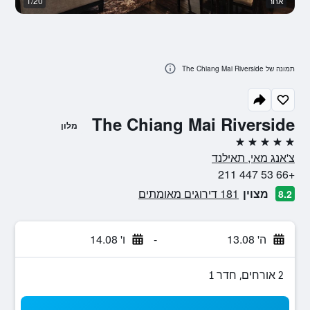
אחר
1/20
א
תמונה של The Chiang Mai Riverside
The Chiang Mai Riverside
מלון
5 כוכבים
צ'אנג מאי, תאילנד
+66 53 447 211
מצוין
181 דירוגים מאומתים
8.2
ה' 13.08
-
ו' 14.08
2 אורחים, חדר 1