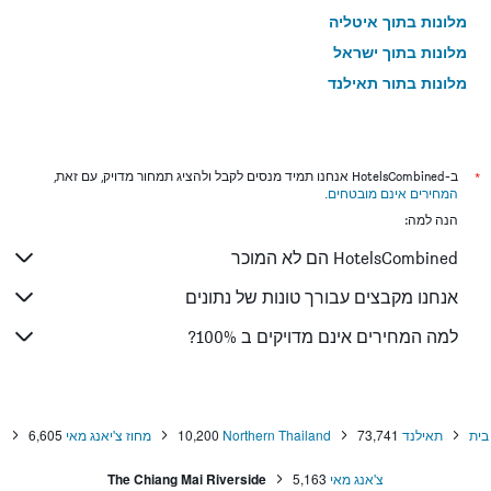
מלונות בתוך איטליה
מלונות בתוך ישראל
מלונות בתוך תאילנד
מלונות בתוך גאורגיה
*
ב-HotelsCombined אנחנו תמיד מנסים לקבל ולהציג תמחור מדויק, עם זאת,
המחירים אינם מובטחים
.
הנה למה:
HotelsCombined הם לא המוכר
אנחנו מקבצים עבורך טונות של נתונים
למה המחירים אינם מדויקים ב 100%?
בית
תאילנד
73,741
Northern Thailand
10,200
מחוז צ'יאנג מאי
6,605
צ'אנג מאי
5,163
The Chiang Mai Riverside