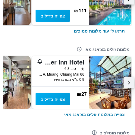
₪111
צפייה בדילים
תראו לי עוד מלונות סמוכים
מלונות זולים בצ'אנג מאי
Traveller Inn Hotel
כוכב 1
טוב 6.8
66 Loikroh Rd. T. Changklon, A. Muang, Chiang Mai, צ'אנג מאי, תאילנד
0.9 ק״מ ממרכז העיר
₪27
צפייה בדילים
צפייה במלונות זולים בצ'אנג מאי
מלונות מומלצים