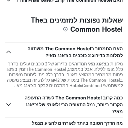
האם The Common Hostel קרוב לTha Phae Gate?
שאלות נפוצות למזמינים בThe
Common Hostel
האם התמחור בThe Common Hostel משתווה
למלונות בדירוג 2 כוכבים בצ'אנג מאי?
מלונות בצ'אנג מאי המדורגים בדירוג של 2 כוכבים עולים בדרך
כלל ₪61 ללילה, אבל בממוצע, The Common Hostel זמין ב30%
פחות מהמחיר הממוצע באזור. בדרך כלל ניתן ליהנות מאירוח
בThe Common Hostel בעלות של ₪42 ללילה. זה מבצע מעולה
למשתמשי HotelsCombined המתכננים לבקר בצ'אנג מאי.
כמה קרוב The Common Hostel לשדה התעופה
הקרוב ביותר, נמל התעופה הבינלאומי של צ'יאנג
מאי?
מה הדרך הטובה ביותר לאורחים להגיע מנמל