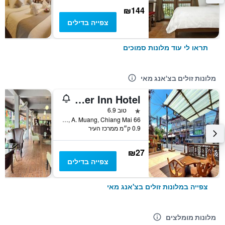
₪144
צפייה בדילים
תראו לי עוד מלונות סמוכים
מלונות זולים בצ'אנג מאי
Traveller Inn Hotel
כוכב 1
טוב 6.9
66 Loikroh Rd. T. Changklon, A. Muang, Chiang Mai, צ'אנג מאי, תאילנד
0.9 ק״מ ממרכז העיר
₪27
צפייה בדילים
צפייה במלונות זולים בצ'אנג מאי
מלונות מומלצים