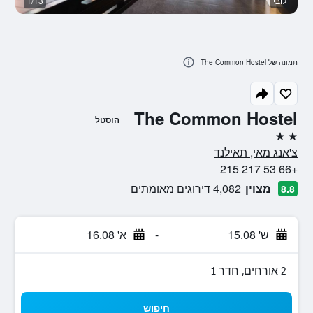
לובי
1/13
ח
תמונה של The Common Hostel
The Common Hostel
הוסטל
2 כוכבים
צ'אנג מאי, תאילנד
+66 53 217 215
מצוין
4,082 דירוגים מאומתים
8.8
ש' 15.08
-
א' 16.08
2 אורחים, חדר 1
חיפוש