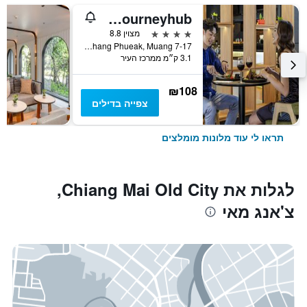
ibis Chiang Mai Nimman Journeyhub
4 כוכבים
מצוין 8.8
7-17 Moo 2, Huay Kaew Road Chang Phueak, Muang, צ'אנג מאי, תאילנד
3.1 ק״מ ממרכז העיר
₪108
צפייה בדילים
תראו לי עוד מלונות מומלצים
לגלות את Chiang Mai Old City,
צ'אנג מאי