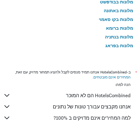
מלונות בבודפשט
מלונות באתונה
מלונות בקו סאמוי
מלונות ברומא
מלונות בנתניה
מלונות בפראג
מלונות בטבריה
מלונות בטוקיו
מלונות בניו יורק
*
ב-HotelsCombined אנחנו תמיד מנסים לקבל ולהציג תמחור מדויק, עם זאת,
המחירים אינם מובטחים
.
מלונות בבנגקוק
הנה למה:
מלונות בבוקרשט
HotelsCombined הם לא המוכר
מלונות בפאפוס
מלונות בלימסול
אנחנו מקבצים עבורך טונות של נתונים
מלונות בפאטונג
למה המחירים אינם מדויקים ב 100%?
מלונות בפריז
מלונות בוינה