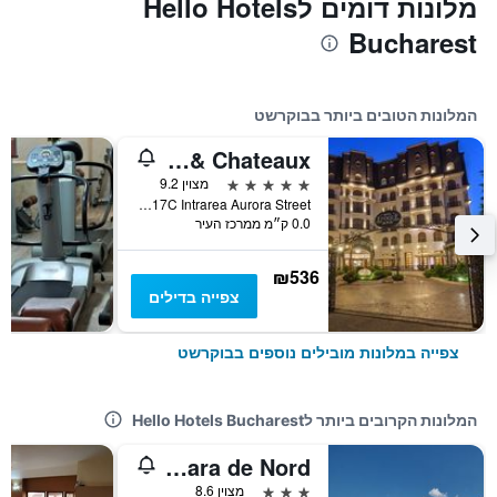
מלונות דומים לHello Hotels
Bucharest
המלונות הטובים ביותר בבוקרשט
Epoque Hotel - Relais & Chateaux
5 כוכבים
מצוין 9.2
17C Intrarea Aurora Street, בוקרשט, רומניה
0.0 ק״מ ממרכז העיר
₪536
צפייה בדילים
צפייה במלונות מובילים נוספים בבוקרשט
המלונות הקרובים ביותר לHello Hotels Bucharest
MyContinental Bucuresti Gara de Nord
3 כוכבים
מצוין 8.6