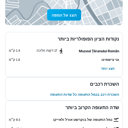
הצג על המפה
נקודות הציון הפופולריות ביותר
17 דקות הליכה
1.4 ק״מ
Muzeul Țăranului Român
גני צישמיגו
1.6 ק״מ
הצג יותר
השכרת רכבים
השכרת רכב בנמל התעופה כל שדות התעופה
שדה התעופה הקרוב ביותר
נמל התעופה של בוקרשט אורל ולאייקו
8.5 ק״מ