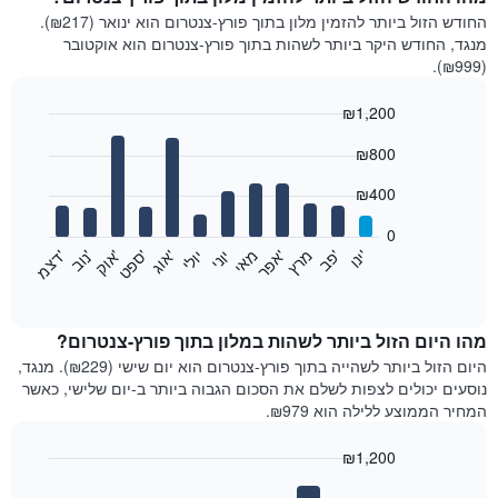
החודש הזול ביותר להזמין מלון בתוך פורץ-צנטרום הוא ינואר (₪217).
מנגד, החודש היקר ביותר לשהות בתוך פורץ-צנטרום הוא אוקטובר
(₪999).
₪1,200
Bar
Chart
₪800
graphic.
chart
with
12
₪400
bars.
0
התרשים
'
'
מרץ
'
מאי
יוני
יולי
'
'
'
'
'
י
נ
ו
פ
ב​​​​​​​
א
פ
ר
א
ו
ג
ס
פ
ט
א
ו
ק
נ
ו
ב
ד
צ
מ
הבא
End
of
מציג
interactive
את
chart
מחיר
מהו היום הזול ביותר לשהות במלון בתוך פורץ-צנטרום?
הממוצע
היום הזול ביותר לשהייה בתוך פורץ-צנטרום הוא יום שישי (₪229). מנגד,
של
נוסעים יכולים לצפות לשלם את הסכום הגבוה ביותר ב-יום שלישי, כאשר
חדר
המחיר הממוצע ללילה הוא ₪979.
בכל
חודש
₪1,200
התרשים
Bar
כולל
Chart
graphic.