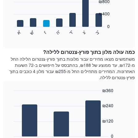
chart
₪800
1
with
ציר
7
₪400
X
bars.
המציגים
חודשים.
0
התרשים
התרשים
'
'
'
'
'
'
ש
'
א
ה
ב
ד
ג
ו
הבא
End
כולל
of
מציג
interactive
1
את
chart
ציר
מחיר
כמה עולה מלון בתוך פורץ-צנטרום ללילה?
Y
הממוצע
משתמשים מצאו מחירים עבור מלונות בתוך פורץ-צנטרום הלילה החל
המציגים
של
מ-₪172, עד ממוצע של ₪188, בהתבסס על חיפושים ב-72 השעות
את
חדר
האחרונות. המחירים מתחילים החל מ-₪255 עבור מלון 4 כוכבים בתוך
המחיר
לכל
פורץ-צנטרום ללילה.
הממוצע
יום
של
בשבוע
חדר
₪360
התרשים
Bar
כולל
Chart
graphic.
chart
1
₪240
with
ציר
3
X
bars.
₪120
המציגים
את
התרשים
ימי
הבא
0