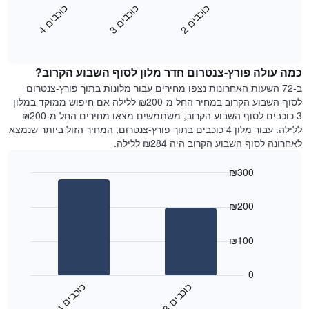
השבוע.
מציג
כ
ם
כ
ם
כ
ם
התרשים
את
2
ו
כ
ב
י
3
ו
כ
ב
י
4
ו
כ
ב
י
כולל
End
מחיר
1
of
הממוצע
interactive
ציר
של
chart
Y
כמה עולה פורץ-צנטרום חדר מלון לסוף השבוע הקרוב?
חדר
המציג
הלילה
ב-72 השעות האחרונות נצפו מחירים עבור מלונות בתוך פורץ-צנטרום
את
שנמצא
לסוף השבוע הקרוב במחיר החל מ-₪200 ללילה אם חיפוש ממוקד במלון
מחיר
היום
3 כוכבים לסוף השבוע הקרוב, משתמשים מצאו מחירים החל מ-₪200
הממוצע
בימים
ללילה. עבור מלון 4 כוכבים בתוך פורץ-צנטרום, המחיר הזול ביותר שנמצא
של
האחרונים
לאחרונה לסוף השבוע הקרוב היה ₪284 ללילה.
חדר
השלושה,
מקובץ
₪300
לפי
Bar
Chart
דירוג
graphic.
chart
הכוכבים
₪200
with
התרשים
2
מציג
bars.
₪100
1
ציר
התרשים
X
הבא
0
המציג
מציג
כ
ם
כ
ם
קטגוריות
את
3
ו
כ
ב
י
4
ו
כ
ב
י
מלונות