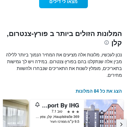
מצאו לי דילים
כולל
שמתקרב
1
מועד
ציר
השהות
Y
התרשים
כולל1
המציגים
את
ציר
המלונות הזולים ביותר ב פורץ-צנטרום,
X
המחיר
קלן
הממוצע
המציגים
של
את
חדר
מספר
נכון לעכשיו, מלונות אלה מציעים את המחיר הנמוך ביותר ללילה
הימים
במהלך
מבין אלה שנתקלנו בהם בפורץ-צנטרום. במידה ויש לך גמישות
סוף
שנותרו
בתאריכים, מומלץ לשנות את התאריכים שנבחרו ולהשוות
עד
השבוע
זה
למועד
מחירים.
השהות
שנמצא
בימים
התרשים
כולל
האחרונים
הצג את כל 84 המלונות
1
ציר
Garner Hotel Cologne Porz - Airport By IHG
Y
המציג
3 כוכבים
טוב 7.1
את
Hauptstraße 369, קלן, צפון ריין-וסטפאליה, גרמניה
9.5 ק״מ ממרכז העיר
מחיר