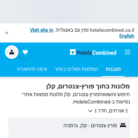
hotelscombined.co.il
זמין גם באנגלית.
Visit site in
English
תובנות
המלונות הזולים ביותר
איפה להתארח
מלונות בתוך פורץ-צנטרום, קלן
חיפוש והשוואתפורץ-צנטרום, קלן מלונות ממאות אתרי
נסיעות ב-HotelsCombined.
2 אורחים, חדר 1
פורץ-צנטרום - קלן, גרמניה