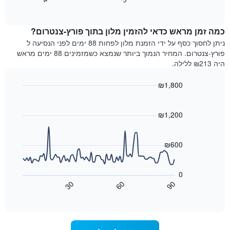
End
המחיר
of
לפי
הממוצע
interactive
מדרגות
לחדר
chart
כוכבים.
כמה זמן מראש כדאי להזמין מלון בתוך פורץ-צנטרום?
ללילה
התרשים
הנוכחי,
ניתן לחסוך כסף על ידי הזמנת מלון לפחות 88 ימים לפני הנסיעה ל
כולל
כפי
פורץ-צנטרום. המחיר הנמוך ביותר שנמצא כשמזמינים 88 ימים מראש
1
שנמצא
היה ₪213 ללילה.
ציר
בשלושת
Y
הימים
₪1,800
המציגים
האחרונים,
את
Line
Chart
לפי
graphic.
chart
מחיר
דירוג
with
₪1,200
החדר
כוכבים
90
הממוצע
התרשים
data
להלילה
points.
כולל1
₪600
שנמצא
ציר
בשלושת
X
התרשים
הימים
הבא
המציגים
0
האחרונים
מציג
קטגוריות
30
60
90
כיצד
מלונות
End
of
לפי
משתנה
interactive
דירוג
מחיר
chart
החדר
כוכבים.
ככל
התרשים