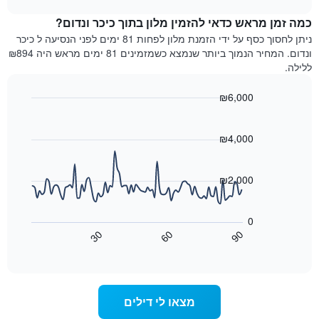
מדרגות
לחדר
chart
כוכבים.
כמה זמן מראש כדאי להזמין מלון בתוך כיכר ונדום?
ללילה
התרשים
הנוכחי,
ניתן לחסוך כסף על ידי הזמנת מלון לפחות 81 ימים לפני הנסיעה ל כיכר
כולל
כפי
ונדום. המחיר הנמוך ביותר שנמצא כשמזמינים 81 ימים מראש היה ₪894
1
שנמצא
ללילה.
ציר
בשלושת
Y
הימים
₪6,000
המציגים
האחרונים,
את
Line
Chart
לפי
graphic.
chart
מחיר
דירוג
with
₪4,000
החדר
כוכבים
90
הממוצע
התרשים
data
להלילה
points.
כולל1
₪2,000
שנמצא
ציר
בשלושת
X
התרשים
הימים
הבא
המציגים
0
האחרונים
מציג
קטגוריות
30
60
90
כיצד
מלונות
End
of
לפי
משתנה
interactive
דירוג
מחיר
chart
החדר
כוכבים.
ככל
התרשים
מצאו לי דילים
כולל
שמתקרב