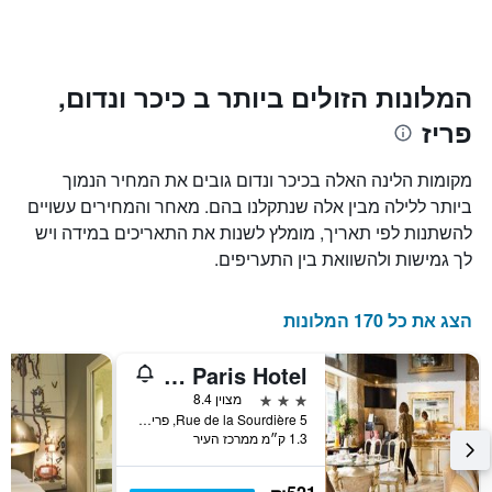
1
מועד
ציר
השהות
Y
התרשים
כולל1
המציגים
את
ציר
המלונות הזולים ביותר ב כיכר ונדום,
X
המחיר
פריז
הממוצע
המציגים
של
את
חדר
מספר
מקומות הלינה האלה בכיכר ונדום גובים את המחיר הנמוך
הימים
במהלך
ביותר ללילה מבין אלה שנתקלנו בהם. מאחר והמחירים עשויים
סוף
שנותרו
להשתנות לפי תאריך, מומלץ לשנות את התאריכים במידה ויש
עד
השבוע
זה
למועד
לך גמישות ולהשוואת בין התעריפים.
השהות
שנמצא
בימים
התרשים
כולל
האחרונים
הצג את כל 170 המלונות
1
ציר
Lion d'Or Paris Hotel
Y
המציג
3 כוכבים
מצוין 8.4
את
5 Rue de la Sourdière, פריז, צרפת
1.3 ק״מ ממרכז העיר
מחיר
הממוצע
של