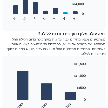
7
₪4,000
X
bars.
המציגים
חודשים.
0
התרשים
התרשים
'
'
'
'
'
'
ש
'
א
ה
ד
ב
ג
ו
הבא
End
כולל
of
מציג
interactive
1
את
chart
ציר
מחיר
כמה עולה מלון בתוך כיכר ונדום ללילה?
Y
הממוצע
משתמשים מצאו מחירים עבור מלונות בתוך כיכר ונדום הלילה החל
המציגים
של
מ-₪332, עד ממוצע של ₪571, בהתבסס על חיפושים ב-72 השעות
את
חדר
האחרונות. המחירים מתחילים החל מ-₪696 עבור מלון 4 כוכבים בתוך
המחיר
לכל
כיכר ונדום ללילה.
הממוצע
יום
של
בשבוע
חדר
₪1,500
התרשים
Bar
כולל
Chart
graphic.
chart
1
₪1,000
with
ציר
3
X
bars.
₪500
המציגים
את
התרשים
ימי
הבא
0
השבוע.
מציג
כ
ם
כ
ם
כ
ם
התרשים
את