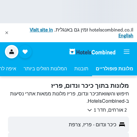
hotelscombined.co.il
זמין גם באנגלית.
Visit site in
English
מלונות פופולריים
תובנות
המלונות הזולים ביותר
איפה לה
מלונות בתוך כיכר ונדום, פריז
חיפוש והשוואתכיכר ונדום, פריז מלונות ממאות אתרי נסיעות
ב-HotelsCombined.
2 אורחים, חדר 1
כיכר ונדום - פריז, צרפת