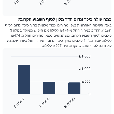
3
ו
כ
ב
י
4
ו
כ
ב
י
5
ו
כ
ב
י
כולל
End
מחיר
1
of
הממוצע
interactive
ציר
של
chart
Y
כמה עולה כיכר ונדום חדר מלון לסוף השבוע הקרוב?
חדר
המציג
הלילה
ב-72 השעות האחרונות נצפו מחירים עבור מלונות בתוך כיכר ונדום לסוף
את
שנמצא
השבוע הקרוב במחיר החל מ-₪474 ללילה אם חיפוש ממוקד במלון 3
מחיר
היום
כוכבים לסוף השבוע הקרוב, משתמשים מצאו מחירים החל מ-₪474
הממוצע
בימים
ללילה. עבור מלון 4 כוכבים בתוך כיכר ונדום, המחיר הזול ביותר שנמצא
של
האחרונים
לאחרונה לסוף השבוע הקרוב היה ₪507 ללילה.
חדר
השלושה,
מקובץ
₪1,500
לפי
Bar
Chart
דירוג
graphic.
chart
הכוכבים
₪1,000
with
התרשים
3
מציג
bars.
₪500
1
ציר
התרשים
X
הבא
0
המציג
מציג
כ
ם
כ
ם
כ
ם
קטגוריות
את
3
ו
כ
ב
י
4
ו
כ
ב
י
5
ו
כ
ב
י
מלונות
End
המחיר
of
לפי
הממוצע
interactive