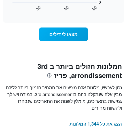
0
מלונות
מציג
30
60
90
לפי
כיצד
End
דירוג
of
משתנה
interactive
כוכבים.
מחיר
chart
התרשים
החדר
כולל
ככל
מצאו לי דילים
1
שמתקרב
ציר
מועד
Y
השהות
המציגים
התרשים
את
כולל1
המחיר
ציר
המלונות הזולים ביותר ב 3rd
הממוצע
X
של
arrondissement, פריז
המציגים
חדר
את
במהלך
מספר
נכון לעכשיו, מלונות אלה מציעים את המחיר הנמוך ביותר ללילה
סוף
הימים
מבין אלה שנתקלנו בהם ב3rd arrondissement. במידה ויש לך
השבוע
שנותרו
זה
גמישות בתאריכים, מומלץ לשנות את התאריכים שנבחרו
עד
שנמצא
למועד
ולהשוות מחירים.
בימים
השהות
האחרונים
התרשים
כולל
הצג את כל 1,344 המלונות