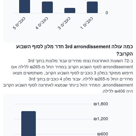
את
התרשים
ימי
הבא
0
השבוע.
מציג
כ
ם
כ
ם
כ
ם
כ
ם
התרשים
את
1
ו
כ
ב
י
3
ו
כ
ב
י
4
ו
כ
ב
י
5
ו
כ
ב
י
כולל
End
מחיר
1
of
הממוצע
interactive
ציר
של
chart
Y
כמה עולה 3rd arrondissement חדר מלון לסוף השבוע
חדר
המציג
הלילה
הקרוב?
את
שנמצא
ב-72 השעות האחרונות נצפו מחירים עבור מלונות בתוך 3rd
מחיר
היום
arrondissement לסוף השבוע הקרוב במחיר החל מ-₪265 ללילה אם
הממוצע
בימים
חיפוש ממוקד במלון 3 כוכבים לסוף השבוע הקרוב, משתמשים מצאו
של
האחרונים
מחירים החל מ-₪265 ללילה. עבור מלון 4 כוכבים בתוך 3rd
חדר
השלושה,
arrondissement, המחיר הזול ביותר שנמצא לאחרונה לסוף השבוע הקרוב
מקובץ
היה ₪406 ללילה.
לפי
דירוג
₪1,800
הכוכבים
התרשים
Bar
Chart
graphic.
מציג
chart
₪1,200
with
1
3
ציר
bars.
X
₪600