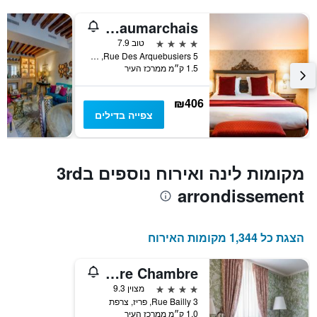
1
ציר
Villa Beaumarchais
Y
המציג
4 כוכבים
טוב 7.9
את
5 Rue Des Arquebusiers, פריז, צרפת
1.5 ק״מ ממרכז העיר
מחיר
הממוצע
של
₪406
חדר
צפייה בדילים
מקומות לינה ואירוח נוספים ב3rd
arrondissement
הצגת כל 1,344 מקומות האירוח
Une Autre Chambre
4 כוכבים
מצוין 9.3
3 Rue Bailly, פריז, צרפת
1.0 ק״מ ממרכז העיר