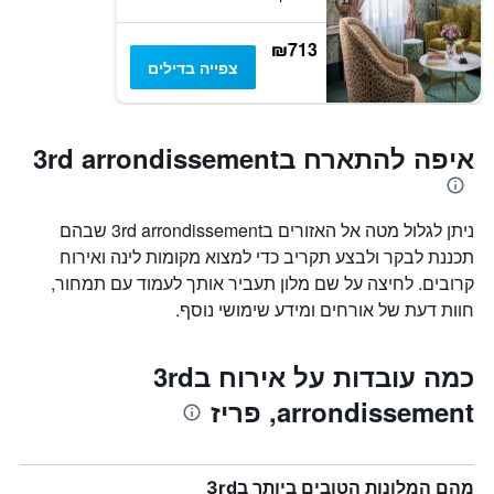
₪713
צפייה בדילים
איפה להתארח ב3rd arrondissement
ניתן לגלול מטה אל האזורים ב3rd arrondissement שבהם
תכננת לבקר ולבצע תקריב כדי למצוא מקומות לינה ואירוח
קרובים. לחיצה על שם מלון תעביר אותך לעמוד עם תמחור,
חוות דעת של אורחים ומידע שימושי נוסף.
כמה עובדות על אירוח ב3rd
arrondissement, פריז
מהם המלונות הטובים ביותר ב3rd