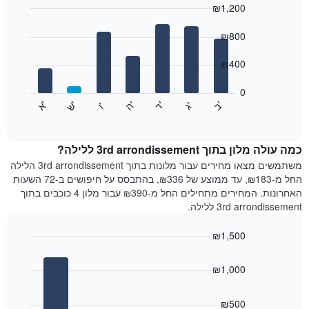
₪1,200
כולל
1
Bar
Chart
graphic.
ציר
chart
₪800
with
X
7
המציגים
₪400
bars.
חודשים.
התרשים
0
התרשים
כולל
'
'
'
'
'
'
ש
'
א
ה
ב
ד
ג
ו
הבא
End
1
of
מציג
ציר
interactive
את
chart
Y
מחיר
כמה עולה מלון בתוך 3rd arrondissement ללילה?
המציגים
הממוצע
משתמשים מצאו מחירים עבור מלונות בתוך 3rd arrondissement הלילה
את
של
החל מ-₪183, עד ממוצע של ₪336, בהתבסס על חיפושים ב-72 השעות
המחיר
חדר
הממוצע
האחרונות. המחירים מתחילים החל מ-₪390 עבור מלון 4 כוכבים בתוך
לכל
של
3rd arrondissement ללילה.
יום
חדר
בשבוע
₪1,500
התרשים
Bar
כולל
Chart
graphic.
chart
1
₪1,000
with
ציר
4
X
bars.
₪500
המציגים