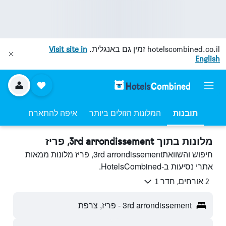
hotelscombined.co.il
זמין גם באנגלית.
Visit site in
English
תובנות
המלונות הזולים ביותר
איפה להתארח
מלונות בתוך 3rd arrondissement, פריז
חיפוש והשוואת3rd arrondissement, פריז מלונות ממאות
אתרי נסיעות ב-HotelsCombined.
2 אורחים, חדר 1
3rd arrondissement - פריז, צרפת