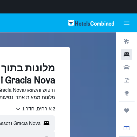
טיסות
מלונות
רכבים
assot i Gracia Nova
חבילות
Explore
מלונות ממאות אתרי נסיעות ב-elsCombined
2 אורחים, חדר 1
טיולים ונסיעות
עִבְרִית