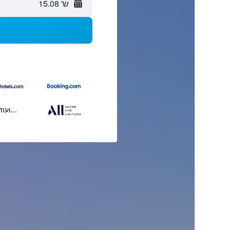
ש' 15.08
...ועוד