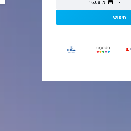
-
א' 16.08
חיפוש