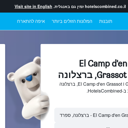
hotelscombined.co.il
זמין גם באנגלית.
Visit site in English
תובנות
המלונות הזולים ביותר
איפה להתארח
מלונות בתוך El Camp d'en
Gr, ברצלונה
חיפוש והשוואתEl Camp d'en Grassot i Gracia Nova, ברצלונה
Hot.