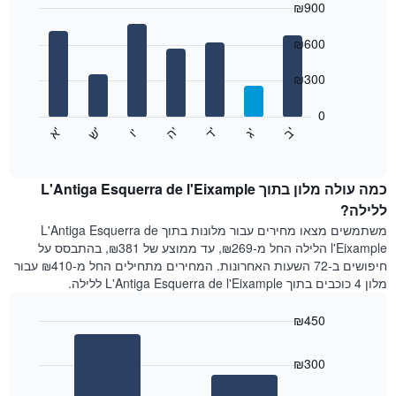
₪900
כולל
1
Bar
Chart
graphic.
ציר
chart
₪600
with
X
7
המציגים
₪300
bars.
חודשים.
התרשים
0
התרשים
כולל
'
'
'
'
'
'
ש
'
א
ה
ד
ב
ג
ו
הבא
End
1
of
מציג
ציר
interactive
את
chart
Y
מחיר
כמה עולה מלון בתוך L'Antiga Esquerra de l'Eixample
המציגים
הממוצע
ללילה?
את
של
המחיר
משתמשים מצאו מחירים עבור מלונות בתוך L'Antiga Esquerra de
חדר
הממוצע
l'Eixample הלילה החל מ-₪269, עד ממוצע של ₪381, בהתבסס על
לכל
של
חיפושים ב-72 השעות האחרונות. המחירים מתחילים החל מ-₪410 עבור
יום
חדר
מלון 4 כוכבים בתוך L'Antiga Esquerra de l'Eixample ללילה.
בשבוע
התרשים
₪450
כולל
1
Bar
Chart
ציר
graphic.
chart
₪300
with
X
2
המציגים