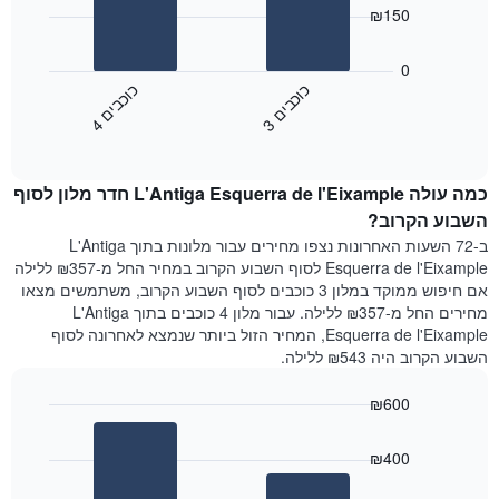
bars.
את
₪150
ימי
התרשים
השבוע.
הבא
0
התרשים
מציג
כ
ם
כ
ם
כולל
את
1
3
ו
כ
ב
י
4
ו
כ
ב
י
End
מחיר
ציר
of
הממוצע
interactive
Y
של
chart
המציג
כמה עולה L'Antiga Esquerra de l'Eixample חדר מלון לסוף
חדר
את
הלילה
השבוע הקרוב?
מחיר
שנמצא
הממוצע
ב-72 השעות האחרונות נצפו מחירים עבור מלונות בתוך L'Antiga
היום
של
Esquerra de l'Eixample לסוף השבוע הקרוב במחיר החל מ-₪357 ללילה
בימים
חדר
אם חיפוש ממוקד במלון 3 כוכבים לסוף השבוע הקרוב, משתמשים מצאו
האחרונים
מחירים החל מ-₪357 ללילה. עבור מלון 4 כוכבים בתוך L'Antiga
השלושה,
Esquerra de l'Eixample, המחיר הזול ביותר שנמצא לאחרונה לסוף
מקובץ
השבוע הקרוב היה ₪543 ללילה.
לפי
דירוג
₪600
הכוכבים
התרשים
Bar
Chart
graphic.
מציג
chart
₪400
with
1
2
ציר