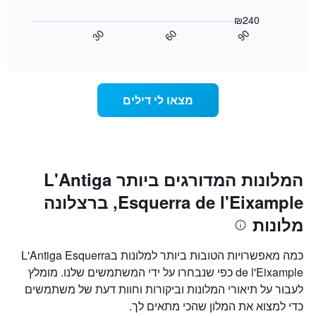
קטגוריות
הבא
₪240
מלונות
מציג
30
60
90
לפי
כיצד
End
דירוג
of
משתנה
interactive
כוכבים.
מחיר
chart
התרשים
החדר
כולל
ככל
מצאו לי דילים
1
שמתקרב
ציר
מועד
Y
השהות
המציגים
התרשים
את
כולל1
המחיר
ציר
המלונות המדורגים ביותר L'Antiga
הממוצע
X
של
Esquerra de l'Eixample, ברצלונה
המציגים
חדר
את
מלונות
במהלך
מספר
סוף
הימים
השבוע
שנותרו
כמה מאפשרויות הטובות ביותר למלונות בL'Antiga Esquerra
זה
עד
de l'Eixample כפי שנבחרו על ידי המשתמשים שלנו. מומלץ
שנמצא
למועד
לעבור על תיאורי המלונות וביקורות וחוות דעת של משתמשים
בימים
השהות
האחרונים
כדי למצוא את המלון שהכי מתאים לך.
התרשים