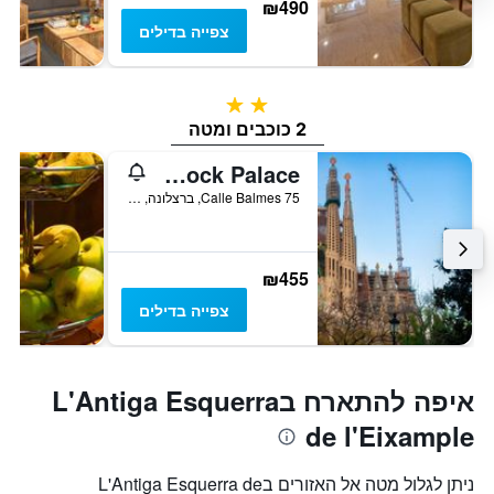
₪490
צפייה בדילים
2 כוכבים
2 כוכבים ומטה
Sant Jordi Hostels Rock Palace
Calle Balmes 75, ברצלונה, ספרד
₪455
צפייה בדילים
איפה להתארח בL'Antiga Esquerra
de l'Eixample
ניתן לגלול מטה אל האזורים בL'Antiga Esquerra de