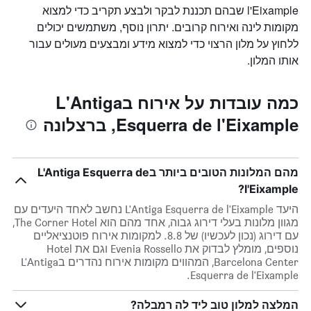
l'Eixample שבהם תכננת לבקר ולבצע תקריב כדי למצוא
מקומות לינה ואירוח קרובים. יתרון נוסף, משתמשים יכולים
ללחוץ על מלון הרצוי כדי למצוא מידע ומבצעים מעולים עבור
אותו המלון.
כמה עובדות על אירוח בL'Antiga
Esquerra de l'Eixample, ברצלונה
מהם המלונות הטובים ביותר בL'Antiga Esquerra de
l'Eixample?
היעד L'Antiga Esquerra de l'Eixample נחשב לאחד היעדים עם
מגוון מלונות בעלי דירוג גבוה, אחד מהם הוא The Corner Hotel,
עם דירוג (נכון לעכשיו) של 8.8. למקומות אירוח פוטנציאליים
נוספים, מומלץ לבדוק את Evenia Rossello וגם את Hotel
Barcelona Center, המהווים מקומות אירוח נהדרים בL'Antiga
Esquerra de l'Eixample.
המלצה למלון טוב ליד לה רמבלה?