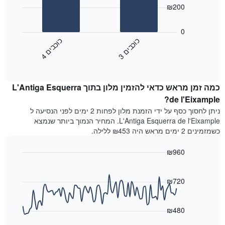
bars.
X
₪200
המציג
התרשים
קטגוריות
הבא
0
מלונות
מציג
כ
ם
כ
ם
לפי
את
מדרגות
3
ו
כ
ב
י
4
ו
כ
ב
י
End
המחיר
כוכבים.
of
הממוצע
interactive
התרשים
לחדר
chart
כולל
כמה זמן מראש כדאי להזמין מלון בתוך L'Antiga Esquerra
ללילה
1
הנוכחי,
de l'Eixample?
ציר
כפי
Y
ניתן לחסוך כסף על ידי הזמנת מלון לפחות 2 ימים לפני הנסיעה ל
שנמצא
המציגים
L'Antiga Esquerra de l'Eixample. המחיר הנמוך ביותר שנמצא
בשלושת
את
כשמזמינים 2 ימים מראש היה ₪453 ללילה.
הימים
מחיר
האחרונים,
החדר
₪960
לפי
הממוצע
דירוג
Line
Chart
להלילה
graphic.
chart
כוכבים
שנמצא
with
₪720
התרשים
בשלושת
90
כולל1
data
הימים
ציר
points.
האחרונים
₪480
X
המציגים
התרשים