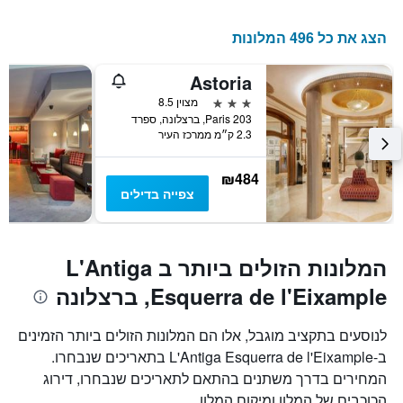
כולל
1
הצג את כל 496 המלונות
ציר
Y
המציג
Astoria
את
3 כוכבים
מצוין 8.5
מחיר
Paris 203, ברצלונה, ספרד
הממוצע
2.3 ק״מ ממרכז העיר
של
חדר
₪484
צפייה בדילים
המלונות הזולים ביותר ב L'Antiga
Esquerra de l'Eixample, ברצלונה
לנוסעים בתקציב מוגבל, אלו הם המלונות הזולים ביותר הזמינים
ב-L'Antiga Esquerra de l'Eixample בתאריכים שנבחרו.
המחירים בדרך משתנים בהתאם לתאריכים שנבחרו, דירוג
הכוכבים של המלון ומיקום המלון.