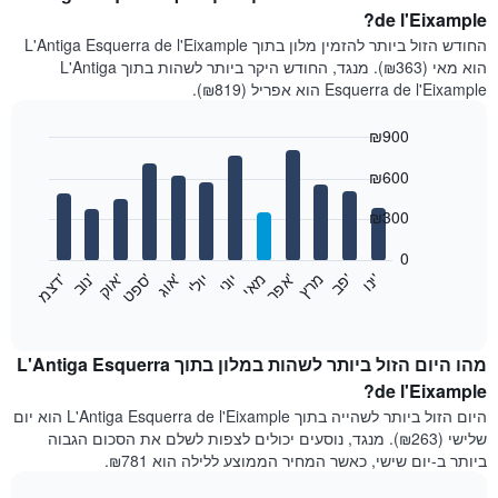
de l'Eixample?
החודש הזול ביותר להזמין מלון בתוך L'Antiga Esquerra de l'Eixample
הוא מאי (₪363). מנגד, החודש היקר ביותר לשהות בתוך L'Antiga
Esquerra de l'Eixample הוא אפריל (₪819).
₪900
Bar
Chart
₪600
graphic.
chart
with
12
₪300
bars.
0
התרשים
'
'
מרץ
'
מאי
יוני
יולי
'
'
'
'
'
י
נ
ו
פ
ב​​​​​​​
א
פ
ר
א
ו
ג
ס
פ
ט
א
ו
ק
נ
ו
ב
ד
צ
מ
הבא
End
of
מציג
interactive
את
chart
מחיר
מהו היום הזול ביותר לשהות במלון בתוך L'Antiga Esquerra
הממוצע
de l'Eixample?
של
היום הזול ביותר לשהייה בתוך L'Antiga Esquerra de l'Eixample הוא יום
חדר
שלישי (₪263). מנגד, נוסעים יכולים לצפות לשלם את הסכום הגבוה
בכל
ביותר ב-יום שישי, כאשר המחיר הממוצע ללילה הוא ₪781.
חודש
התרשים