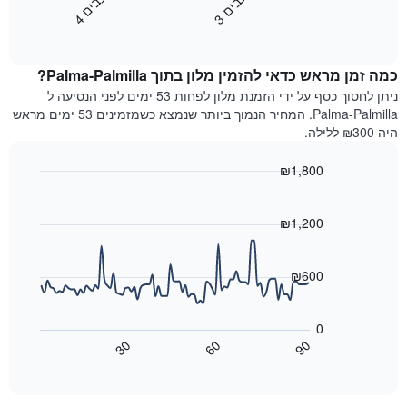
כ
ם
כ
ם
את
לפי
3
ו
כ
ב
י
4
ו
כ
ב
י
End
המחיר
מדרגות
of
הממוצע
interactive
כוכבים.
לחדר
chart
התרשים
כמה זמן מראש כדאי להזמין מלון בתוך Palma-Palmilla?
ללילה
כולל
הנוכחי,
ניתן לחסוך כסף על ידי הזמנת מלון לפחות 53 ימים לפני הנסיעה ל
1
כפי
Palma-Palmilla. המחיר הנמוך ביותר שנמצא כשמזמינים 53 ימים מראש
ציר
שנמצא
היה ₪300 ללילה.
Y
בשלושת
המציגים
הימים
את
₪1,800
האחרונים,
מחיר
Line
Chart
לפי
החדר
graphic.
chart
דירוג
with
הממוצע
₪1,200
כוכבים
90
להלילה
התרשים
data
שנמצא
points.
כולל1
בשלושת
₪600
ציר
הימים
X
התרשים
האחרונים
הבא
המציגים
0
מציג
קטגוריות
30
60
90
כיצד
מלונות
End
of
לפי
משתנה
interactive
דירוג
מחיר
chart
החדר
כוכבים.