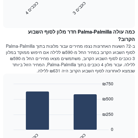
השבוע.
מציג
כ
ם
כ
ם
התרשים
את
3
ו
כ
ב
י
4
ו
כ
ב
י
כולל
End
מחיר
1
of
הממוצע
interactive
ציר
של
chart
Y
כמה עולה Palma-Palmilla חדר מלון לסוף השבוע
חדר
המציג
הלילה
הקרוב?
את
שנמצא
ב-72 השעות האחרונות נצפו מחירים עבור מלונות בתוך Palma-Palmilla
מחיר
היום
לסוף השבוע הקרוב במחיר החל מ-₪590 ללילה אם חיפוש ממוקד במלון
הממוצע
בימים
3 כוכבים לסוף השבוע הקרוב, משתמשים מצאו מחירים החל מ-₪590
של
האחרונים
ללילה. עבור מלון 4 כוכבים בתוך Palma-Palmilla, המחיר הזול ביותר
חדר
השלושה,
שנמצא לאחרונה לסוף השבוע הקרוב היה ₪631 ללילה.
מקובץ
לפי
₪750
דירוג
הכוכבים
Bar
Chart
graphic.
chart
התרשים
₪500
with
מציג
2
1
bars.
ציר
₪250
X
התרשים
המציג
הבא
0
קטגוריות
מציג
מלונות