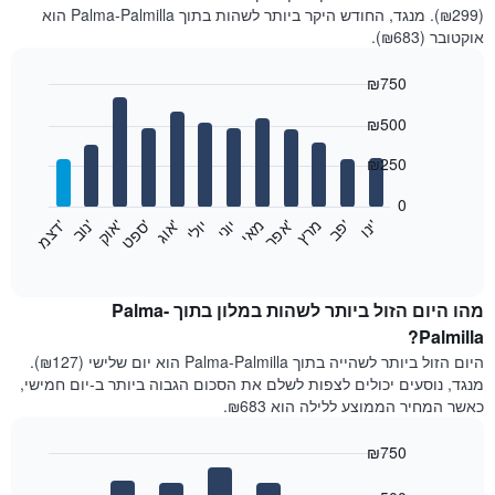
(₪299). מנגד, החודש היקר ביותר לשהות בתוך Palma-Palmilla הוא
אוקטובר (₪683).
₪750
Bar
Chart
₪500
graphic.
chart
with
12
₪250
bars.
0
התרשים
'
'
מרץ
'
מאי
יוני
יולי
'
'
'
'
'
י
נ
ו
פ
ב​​​​​​​
א
פ
ר
א
ו
ג
ס
פ
ט
א
ו
ק
נ
ו
ב
ד
צ
מ
הבא
End
of
מציג
interactive
את
chart
מחיר
מהו היום הזול ביותר לשהות במלון בתוך Palma-
הממוצע
Palmilla?
של
היום הזול ביותר לשהייה בתוך Palma-Palmilla הוא יום שלישי (₪127).
חדר
מנגד, נוסעים יכולים לצפות לשלם את הסכום הגבוה ביותר ב-יום חמישי,
בכל
כאשר המחיר הממוצע ללילה הוא ₪683.
חודש
התרשים
₪750
כולל
1
Bar
Chart
graphic.
chart