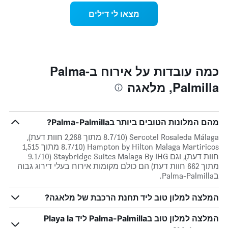
ככל
התרשים
מצאו לי דילים
כולל
שמתקרב
1
מועד
ציר
השהות
Y
התרשים
כולל1
המציגים
את
ציר
כמה עובדות על אירוח בPalma-
X
המחיר
Palmilla, מלאגה
הממוצע
המציגים
של
את
חדר
מספר
הימים
במהלך
מהם המלונות הטובים ביותר בPalma-Palmilla?
סוף
שנותרו
עד
השבוע
Sercotel Rosaleda Málaga (8.7/10 מתוך 2,268 חוות דעת),
זה
למועד
Hampton by Hilton Malaga Martiricos (8.7/10 מתוך 1,515
השהות
שנמצא
חוות דעת), וגם Staybridge Suites Malaga By IHG (9.1/10
בימים
התרשים
מתוך 662 חוות דעת) הם כולם מקומות אירוח בעלי דירוג גבוה
כולל
האחרונים
בPalma-Palmilla.
1
ציר
המלצה למלון טוב ליד תחנת הרכבת של מלאגה?
Y
המציג
המלצה למלון טוב בPalma-Palmilla ליד Playa la
את