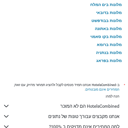
מלונות בים המלח
מלונות בדובאי
מלונות בבודפשט
מלונות באתונה
מלונות בקו סאמוי
מלונות ברומא
מלונות בנתניה
מלונות בפראג
מלונות בטבריה
מלונות בטוקיו
מלונות בניו יורק
*
ב-HotelsCombined אנחנו תמיד מנסים לקבל ולהציג תמחור מדויק, עם זאת,
המחירים אינם מובטחים
.
מלונות בבנגקוק
הנה למה:
מלונות בלונדון
HotelsCombined הם לא המוכר
מלונות בבוקרשט
מלונות בפאפוס
אנחנו מקבצים עבורך טונות של נתונים
מלונות בלימסול
למה המחירים אינם מדויקים ב 100%?