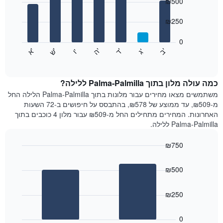
ציר
₪500
with
X
7
המציגים
₪250
bars.
חודשים.
התרשים
0
התרשים
כולל
'
'
'
'
'
'
ש
'
א
ה
ד
ב
ג
ו
הבא
End
1
of
מציג
ציר
interactive
את
chart
Y
מחיר
כמה עולה מלון בתוך Palma-Palmilla ללילה?
המציגים
הממוצע
משתמשים מצאו מחירים עבור מלונות בתוך Palma-Palmilla הלילה החל
את
של
מ-₪509, עד ממוצע של ₪578, בהתבסס על חיפושים ב-72 השעות
המחיר
חדר
הממוצע
האחרונות. המחירים מתחילים החל מ-₪509 עבור מלון 4 כוכבים בתוך
לכל
של
Palma-Palmilla ללילה.
יום
חדר
בשבוע
₪750
התרשים
Bar
כולל
Chart
graphic.
chart
1
₪500
with
ציר
2
X
bars.
₪250
המציגים
את
התרשים
ימי
הבא
0