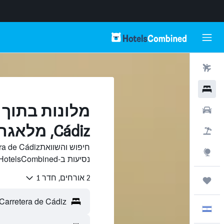
טיסות
מלונות
רכבים
Cádiz, מלאגה
חבילות
Explore
נסיעות ב-HotelsCombined.
2 אורחים, חדר 1
טיולים ונסיעות
עִבְרִית