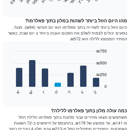
א
פ
ר
ס
פ
ט
א
ו
ק
ד
צ
מ
הבא
End
of
מציג
interactive
את
chart
מחיר
מהו היום הזול ביותר לשהות במלון בתוך פאלרמו?
הממוצע
היום הזול ביותר לשהייה בתוך פאלרמו הוא יום חמישי (₪94). מנגד,
של
נוסעים יכולים לצפות לשלם את הסכום הגבוה ביותר ב-יום שבת, כאשר
חדר
המחיר הממוצע ללילה הוא ₪572.
בכל
חודש
₪750
התרשים
Bar
כולל
Chart
graphic.
chart
₪500
1
with
ציר
7
₪250
X
bars.
המציגים
חודשים.
0
התרשים
התרשים
'
'
'
'
'
'
ש
'
א
ה
ד
ב
ג
ו
הבא
End
כולל
of
מציג
interactive
1
את
chart
ציר
מחיר
כמה עולה מלון בתוך פאלרמו ללילה?
Y
הממוצע
משתמשים מצאו מחירים עבור מלונות בתוך פאלרמו הלילה החל
המציגים
של
מ-₪141, עד ממוצע של ₪178, בהתבסס על חיפושים ב-72 השעות
את
חדר
האחרונות. המחירים מתחילים החל מ-₪213 עבור מלון 4 כוכבים בתוך
המחיר