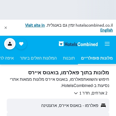
hotelscombined.co.il
זמין גם באנגלית.
Visit site in
English
מלונות פופולריים
תובנות
המלונות הזולים ביותר
איפה לה
מלונות בתוך פאלרמו, בואנוס איירס
חיפוש והשוואתפאלרמו, בואנוס איירס מלונות ממאות אתרי
נסיעות ב-HotelsCombined.
2 אורחים, חדר 1
פאלרמו - בואנוס איירס, ארגנטינה