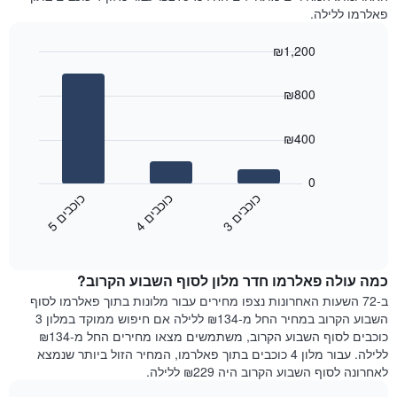
לכל
פאלרמו ללילה.
הממוצע
יום
של
בשבוע
חדר
₪1,200
התרשים
Bar
כולל
Chart
graphic.
chart
1
₪800
with
ציר
3
X
bars.
₪400
המציגים
את
התרשים
ימי
הבא
0
השבוע.
מציג
כ
ם
כ
ם
כ
ם
התרשים
את
3
ו
כ
ב
י
4
ו
כ
ב
י
5
ו
כ
ב
י
כולל
End
מחיר
1
of
הממוצע
interactive
ציר
של
chart
Y
כמה עולה פאלרמו חדר מלון לסוף השבוע הקרוב?
חדר
המציג
הלילה
ב-72 השעות האחרונות נצפו מחירים עבור מלונות בתוך פאלרמו לסוף
את
שנמצא
השבוע הקרוב במחיר החל מ-₪134 ללילה אם חיפוש ממוקד במלון 3
מחיר
היום
כוכבים לסוף השבוע הקרוב, משתמשים מצאו מחירים החל מ-₪134
הממוצע
בימים
ללילה. עבור מלון 4 כוכבים בתוך פאלרמו, המחיר הזול ביותר שנמצא
של
האחרונים
לאחרונה לסוף השבוע הקרוב היה ₪229 ללילה.
חדר
השלושה,