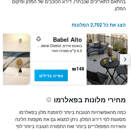
בהתאם לתאריכים שנבחרו, דירוג הכוכבים של המלון ומיקום
עד
השבוע
זה
למועד
המלון.
השהות
שנמצא
בימים
התרשים
כולל
האחרונים
הצג את כל 2,702 המלונות
1
ציר
Babel Alto
Y
המציג
בואנוס איירס, Capital Federal District, ארגנטינה
4.3 ק״מ ממרכז העיר
את
מחיר
הממוצע
של
₪148
חדר
צפייה בדילים
מחירי מלונות בפאלרמו
כמה מהאפשרויות הטובות ביותר להזמנת מלון בפאלרמו
מסווגות לפי דירוג המלון. ניתן למצוא גם את מקומות הלינה
והאירוח הפופולריים ביותר ואת התמורה הטובה ביותר לפי