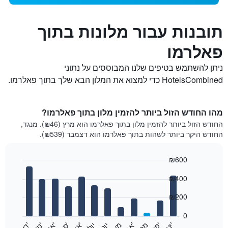
תובנות עבור מלונות בתוך
פאלרמו
ניתן להשתמש בטיפים שלנו המבוססים על נתוני
HotelsCombined כדי למצוא את המלון הבא שלך בתוך פאלרמו.
מהו החודש הזול ביותר להזמין מלון בתוך פאלרמו?
החודש הזול ביותר להזמין מלון בתוך פאלרמו הוא מרץ (₪46). מנגד,
החודש היקר ביותר לשהות בתוך פאלרמו הוא דצמבר (₪539).
₪600
Bar
Chart
₪400
graphic.
chart
with
12
₪200
bars.
0
התרשים
'
'
מרץ
'
מאי
יוני
יולי
'
'
'
'
'
י
נ
ו
פ
ב​​​​​​​
א
ו
ג
נ
ו
ב