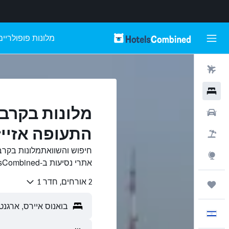
מלונות פופולריים
טיסות
מלונות
מלונות בקרב
רכבים
התעופה אזייז
חבילות
חיפוש והשוואתמלונות בקרב
Explore
אתרי נסיעות ב-HotelsCombined.
2 אורחים, חדר 1
טיולים ונסיעות
עִבְרִית