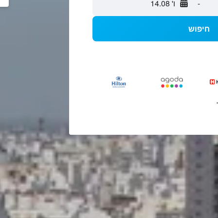
-
ו' 14.08
חיפוש