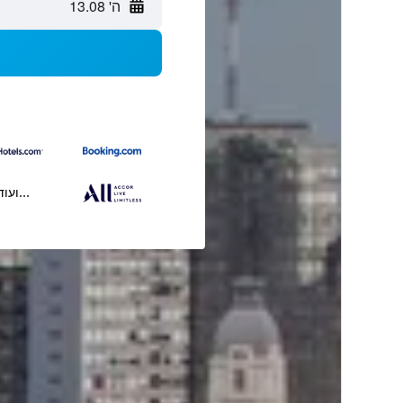
ה' 13.08
...ועוד