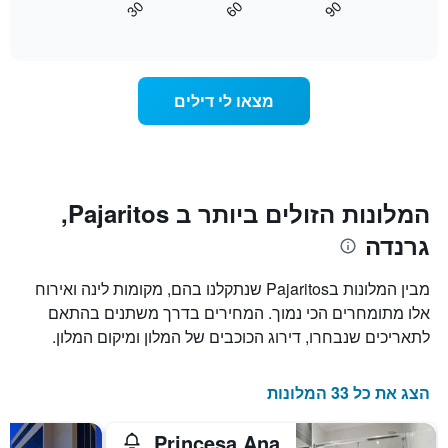
30
60
90
התרשים
כיצד
End
of
כולל
משתנה
interactive
1
מחיר
chart
ציר
החדר
Y
ככל
מצאו לי דילים
המציג
שמתקרב
את
מועד
מחיר
השהות
הממוצע
התרשים
של
כולל1
חדר
ציר
המלונות הזולים ביותר ב Pajaritos,
X
גרנדה
המציגים
את
מספר
מבין המלונות בPajaritos שנתקלנו בהם, מקומות לינה ואירוח
הימים
אלו מתומחרים הכי נמוך. המחירים בדרך משתנים בהתאם
שנותרו
לתאריכים שנבחרו, דירוג הכוכבים של המלון ומיקום המלון.
עד
למועד
השהות
הצג את כל 33 המלונות
התרשים
כולל
1
Princesa Ana