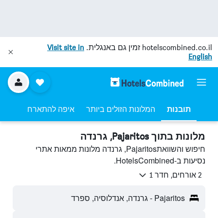
hotelscombined.co.il
זמין גם באנגלית.
Visit site in
English
תובנות
המלונות הזולים ביותר
איפה להתארח
מלונות בתוך Pajaritos, גרנדה
חיפוש והשוואתPajaritos, גרנדה מלונות ממאות אתרי
נסיעות ב-HotelsCombined.
2 אורחים, חדר 1
Pajaritos - גרנדה, אנדלוסיה, ספרד