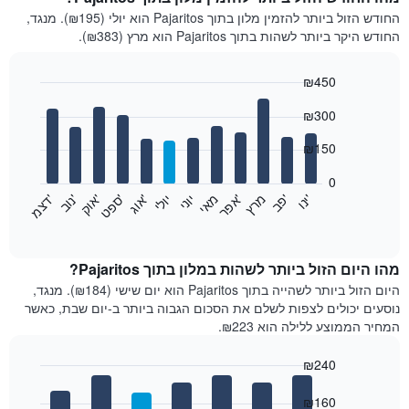
החודש הזול ביותר להזמין מלון בתוך Pajaritos הוא יולי (₪195). מנגד,
החודש היקר ביותר לשהות בתוך Pajaritos הוא מרץ (₪383).
₪450
Bar
Chart
₪300
graphic.
chart
with
12
₪150
bars.
0
התרשים
'
'
מרץ
'
מאי
יוני
יולי
'
'
'
'
'
י
נ
ו
פ
ב​​​​​​​
א
פ
ר
א
ו
ג
ס
פ
ט
א
ו
ק
נ
ו
ב
ד
צ
מ
הבא
End
of
מציג
interactive
את
chart
מחיר
מהו היום הזול ביותר לשהות במלון בתוך Pajaritos?
הממוצע
היום הזול ביותר לשהייה בתוך Pajaritos הוא יום שישי (₪184). מנגד,
של
נוסעים יכולים לצפות לשלם את הסכום הגבוה ביותר ב-יום שבת, כאשר
חדר
המחיר הממוצע ללילה הוא ₪223.
בכל
חודש
₪240
התרשים
Bar
כולל
Chart
graphic.
chart
₪160
1