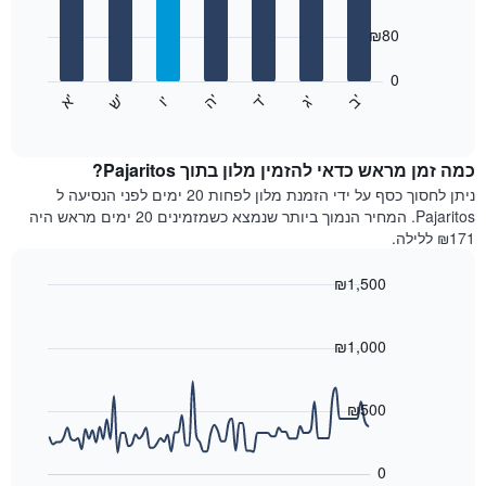
with
ציר
7
₪80
X
bars.
המציגים
חודשים.
0
התרשים
התרשים
'
'
'
'
'
'
ש
'
א
ה
ד
ב
ג
ו
הבא
End
כולל
of
מציג
interactive
1
את
chart
ציר
מחיר
כמה זמן מראש כדאי להזמין מלון בתוך Pajaritos?
Y
הממוצע
ניתן לחסוך כסף על ידי הזמנת מלון לפחות 20 ימים לפני הנסיעה ל
המציגים
של
Pajaritos. המחיר הנמוך ביותר שנמצא כשמזמינים 20 ימים מראש היה
את
חדר
₪171 ללילה.
המחיר
לכל
הממוצע
יום
₪1,500
של
בשבוע
חדר
Line
התרשים
Chart
graphic.
chart
כולל
with
₪1,000
1
90
ציר
data
X
points.
₪500
המציגים
את
התרשים
ימי
הבא
0
השבוע.
מציג