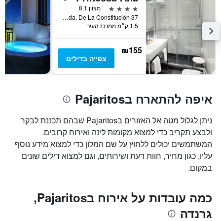
ציר
4 כוכבים
מצוין 8.1
Y
Avda. De La Constitución 37, גרנדה, אנדלוסיה, ספרד
המציג
1.5 ק״מ ממרכז העיר
את
מחיר
הממוצע
₪155
של
צפייה בדילים
חדר
איפה להתארח בPajaritos
ניתן לגלול מטה אל האזורים בPajaritos שבהם תכננת לבקר
ולבצע תקריב כדי למצוא מקומות לינה ואירוח קרובים.
המשתמשים יכולים ללחוץ על שם המלון כדי למצוא מידע נוסף
עליו, כגון מחיר, חוות דעת ושירותים, וגם למצוא דילים שונים
במקום.
כמה עובדות על אירוח בPajaritos,
גרנדה