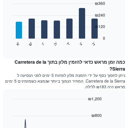
₪360
כולל
1
Bar
Chart
graphic.
ציר
chart
₪240
with
X
7
המציגים
₪120
bars.
חודשים.
התרשים
0
התרשים
כולל
'
'
'
'
'
'
ש
'
א
ה
ד
ב
ג
ו
הבא
End
1
of
מציג
ציר
interactive
את
chart
Y
מחיר
כמה זמן מראש כדאי להזמין מלון בתוך Carretera de la
המציגים
הממוצע
Sierra?
את
של
המחיר
ניתן לחסוך כסף על ידי הזמנת מלון לפחות 5 ימים לפני הנסיעה ל
חדר
הממוצע
Carretera de la Sierra. המחיר הנמוך ביותר שנמצא כשמזמינים 5 ימים
לכל
של
מראש היה ₪183 ללילה.
יום
חדר
בשבוע
₪1,200
התרשים
כולל
Line
Chart
graphic.
1
chart
with
₪800
ציר
90
X
data
המציגים
points.