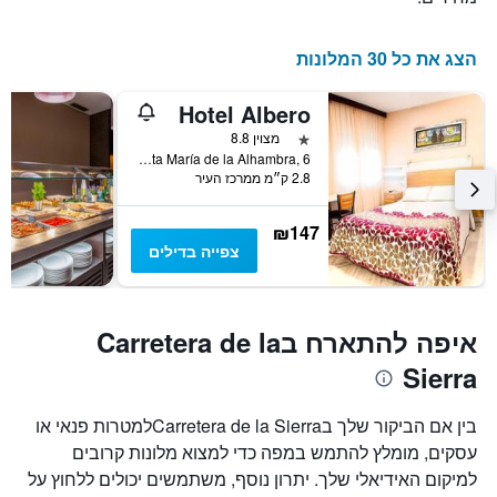
השהות
התרשים
כולל
הצג את כל 30 המלונות
1
ציר
Hotel Albero
Y
המציג
כוכב 1
מצוין 8.8
את
Avenida Santa María de la Alhambra, 6, גרנדה, אנדלוסיה, ספרד
2.8 ק״מ ממרכז העיר
מחיר
הממוצע
של
₪147
חדר
צפייה בדילים
איפה להתארח בCarretera de la
Sierra
בין אם הביקור שלך בCarretera de la Sierraלמטרות פנאי או
עסקים, מומלץ להתמש במפה כדי למצוא מלונות קרובים
למיקום האידיאלי שלך. יתרון נוסף, משתמשים יכולים ללחוץ על