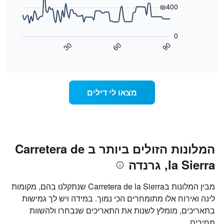
את
₪400
ימי
התרשים
השבוע.
הבא
התרשים
0
מציג
כולל
30
60
90
כיצד
End
1
of
משתנה
interactive
ציר
מחיר
chart
Y
החדר
המציג
ככל
מצאו לי דילים
את
שמתקרב
מחיר
מועד
הממוצע
השהות
של
התרשים
חדר
כולל1
ציר
המלונות הזולים ביותר ב Carretera de
X
la Sierra, גרנדה
המציגים
את
מספר
מבין המלונות בCarretera de la Sierra שנתקלנו בהם, מקומות
הימים
לינה ואירוח אלו מתומחרים הכי נמוך. במידה ויש לך גמישות
שנותרו
בתאריכים, מומלץ לשנות את התאריכים שנבחרו ולהשוות
עד
למועד
מחירים.