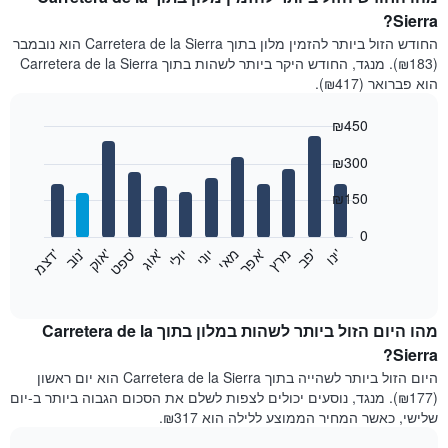
Sierra?
החודש הזול ביותר להזמין מלון בתוך Carretera de la Sierra הוא נובמבר
(₪183). מנגד, החודש היקר ביותר לשהות בתוך Carretera de la Sierra
הוא פברואר (₪417).
₪450
Bar
Chart
₪300
graphic.
chart
with
12
₪150
bars.
0
התרשים
'
'
מרץ
'
מאי
יוני
יולי
'
'
'
'
'
י
נ
ו
פ
ב​​​​​​​
א
פ
ר
א
ו
ג
ס
פ
ט
א
ו
ק
נ
ו
ב
ד
צ
מ
הבא
End
of
מציג
interactive
את
chart
מחיר
מהו היום הזול ביותר לשהות במלון בתוך Carretera de la
הממוצע
Sierra?
של
היום הזול ביותר לשהייה בתוך Carretera de la Sierra הוא יום ראשון
חדר
(₪177). מנגד, נוסעים יכולים לצפות לשלם את הסכום הגבוה ביותר ב-יום
בכל
שלישי, כאשר המחיר הממוצע ללילה הוא ₪317.
חודש
התרשים