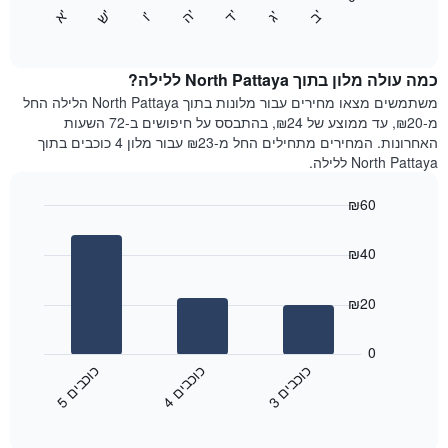
התרשים
התרשים
'
'
'
'
'
'
ש
'
א
ה
ב
ד
ג
ו
הבא
End
כולל
of
מציג
interactive
1
את
chart
ציר
מחיר
כמה עולה מלון בתוך North Pattaya ללילה?
Y
הממוצע
משתמשים מצאו מחירים עבור מלונות בתוך North Pattaya הלילה החל
המציגים
של
מ-₪20, עד ממוצע של ₪24, בהתבסס על חיפושים ב-72 השעות
את
חדר
האחרונות. המחירים מתחילים החל מ-₪23 עבור מלון 4 כוכבים בתוך
המחיר
לכל
North Pattaya ללילה.
הממוצע
יום
של
בשבוע
חדר
₪60
התרשים
Bar
כולל
Chart
graphic.
chart
1
₪40
with
ציר
3
X
bars.
₪20
המציגים
את
התרשים
ימי
הבא
0
השבוע.
מציג
כ
ם
כ
ם
כ
ם
התרשים
את
4
ו
כ
ב
י
5
ו
כ
ב
י
3
ו
כ
ב
י
כולל
End
מחיר
1
of
הממוצע
interactive
ציר
של
chart