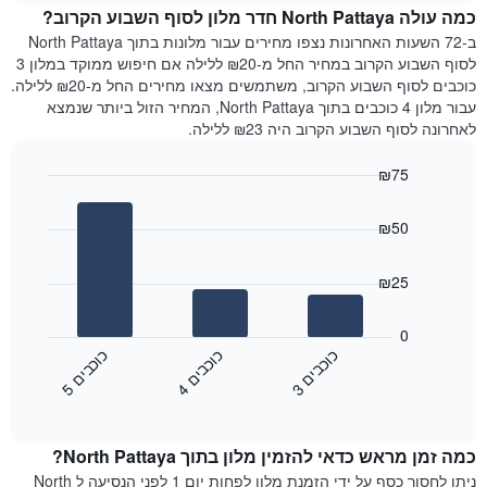
Y
כמה עולה North Pattaya חדר מלון לסוף השבוע הקרוב?
חדר
המציג
הלילה
ב-72 השעות האחרונות נצפו מחירים עבור מלונות בתוך North Pattaya
את
שנמצא
לסוף השבוע הקרוב במחיר החל מ-₪20 ללילה אם חיפוש ממוקד במלון 3
מחיר
היום
כוכבים לסוף השבוע הקרוב, משתמשים מצאו מחירים החל מ-₪20 ללילה.
הממוצע
בימים
עבור מלון 4 כוכבים בתוך North Pattaya, המחיר הזול ביותר שנמצא
של
האחרונים
לאחרונה לסוף השבוע הקרוב היה ₪23 ללילה.
חדר
השלושה,
מקובץ
₪75
לפי
Bar
Chart
דירוג
graphic.
chart
הכוכבים
₪50
with
התרשים
3
מציג
bars.
₪25
1
ציר
התרשים
X
הבא
0
המציג
מציג
כ
ם
כ
ם
כ
ם
קטגוריות
את
4
ו
כ
ב
י
5
ו
כ
ב
י
3
ו
כ
ב
י
מלונות
End
המחיר
of
לפי
הממוצע
interactive
מדרגות
לחדר
chart
כוכבים.
כמה זמן מראש כדאי להזמין מלון בתוך North Pattaya?
ללילה
התרשים
הנוכחי,
ניתן לחסוך כסף על ידי הזמנת מלון לפחות יום 1 לפני הנסיעה ל North