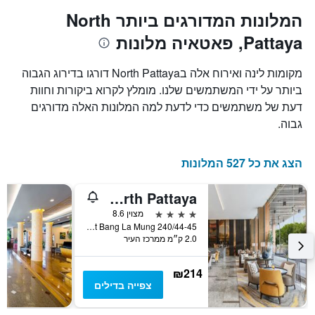
את
ציר
המלונות המדורגים ביותר North
X
המחיר
Pattaya, פאטאיה מלונות
הממוצע
המציגים
של
את
חדר
מספר
מקומות לינה ואירוח אלה בNorth Pattaya דורגו בדירוג הגבוה
הימים
במהלך
ביותר על ידי המשתמשים שלנו. מומלץ לקרוא ביקורות וחוות
סוף
שנותרו
דעת של משתמשים כדי לדעת למה המלונות האלה מדורגים
עד
השבוע
זה
למועד
גבוה.
השהות
שנמצא
בימים
התרשים
כולל
האחרונים
הצג את כל 527 המלונות
1
ציר
Courtyard by Marriott North Pattaya
Y
המציג
4 כוכבים
מצוין 8.6
את
240/44-45 Soi Naklua 22, Moo 5, Naklua, District Bang La Mung, פאטאיה, תאילנד
2.0 ק״מ ממרכז העיר
מחיר
הממוצע
של
₪214
חדר
צפייה בדילים