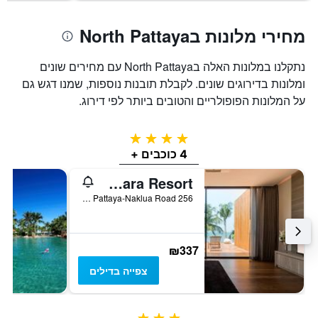
מחירי מלונות בNorth Pattaya
נתקלנו במלונות האלה בNorth Pattaya עם מחירים שונים
ומלונות בדירוגים שונים. לקבלת תובנות נוספות, שמנו דגש גם
על המלונות הפופולריים והטובים ביותר לפי דירוג.
4 כוכבים
4 כוכבים +
Cape Dara Resort
256 Dara Beach, Soi 20, Pattaya-Naklua Road, פאטאיה, תאילנד
₪337
צפייה בדילים
3 כוכבים