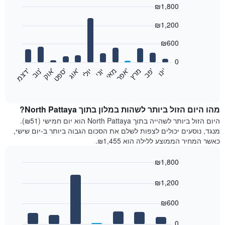
₪1,800
Bar
Chart
₪1,200
graphic.
chart
with
12
₪600
bars.
0
התרשים
'
'
מרץ
'
מאי
יוני
יולי
'
'
'
'
'
י
נ
ו
פ
ב​​​​​​​
א
פ
ר
א
ו
ג
ס
פ
ט
א
ו
ק
נ
ו
ב
ד
צ
מ
הבא
End
of
מציג
interactive
את
chart
מחיר
מהו היום הזול ביותר לשהות במלון בתוך North Pattaya?
הממוצע
היום הזול ביותר לשהייה בתוך North Pattaya הוא יום חמישי (₪51).
של
מנגד, נוסעים יכולים לצפות לשלם את הסכום הגבוה ביותר ב-יום שישי,
חדר
כאשר המחיר הממוצע ללילה הוא ₪1,455.
בכל
חודש
₪1,800
התרשים
Bar
כולל
Chart
graphic.
chart
₪1,200
1
with
ציר
7
₪600
X
bars.
המציגים
חודשים.
0