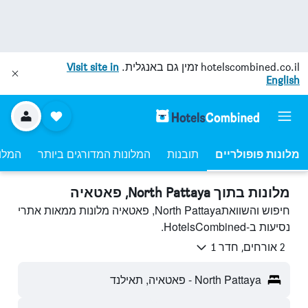
hotelscombined.co.il
זמין גם באנגלית.
Visit site in
English
מלונות פופולריים
תובנות
המלונות המדורגים ביותר
המלונ
מלונות בתוך North Pattaya, פאטאיה
חיפוש והשוואתNorth Pattaya, פאטאיה מלונות ממאות אתרי
נסיעות ב-HotelsCombined.
2 אורחים, חדר 1
North Pattaya - פאטאיה, תאילנד