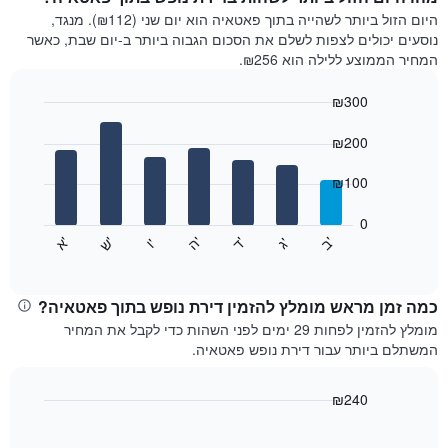
היום הזול ביותר לשהייה בתוך פאטאיה הוא יום שני (₪112). מנגד,
נוסעים יכולים לצפות לשלם את הסכום הגבוה ביותר ב-יום שבת, כאשר
המחיר הממוצע ללילה הוא ₪256.
₪300
Bar
Chart
graphic.
chart
₪200
with
7
₪100
bars.
0
התרשים
'
'
'
'
'
'
ש
'
א
ה
ד
ב
ג
ו
הבא
End
of
מציג
interactive
את
chart
מחיר
כמה זמן מראש מומלץ להזמין דירת נופש ‏בתוך פאטאיה?
הממוצע
מומלץ להזמין לפחות 29 ימים לפני השהות כדי לקבל את המחיר
של
המשתלם ביותר עבור דירת נופש ‏פאטאיה.
חדר
לכל
יום
₪240
בשבוע
Line
Chart
התרשים
graphic.
chart