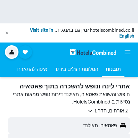
hotelscombined.co.il
זמין גם באנגלית.
Visit site in
English
תובנות
המלונות הזולים ביותר
איפה להתארח
אתרי לינה ונופש להשכרה בתוך פאטאיה
חיפוש והשוואת פאטאיה, תאילנד דירות נופש ממאות אתרי
נסיעות ב-HotelsCombined.
2 אורחים, חדר 1
פאטאיה, תאילנד