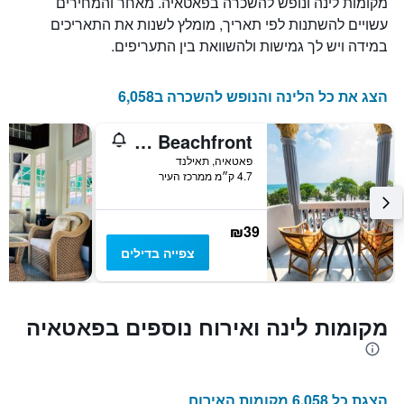
מקומות לינה ונופש להשכרה בפאטאיה. מאחר והמחירים
שנותרו
עשויים להשתנות לפי תאריך, מומלץ לשנות את התאריכים
עד
למועד
במידה ויש לך גמישות ולהשוואת בין התעריפים.
השהות
התרשים
כולל
הצג את כל הלינה והנופש להשכרה ב6,058
1
ציר
Happy Vikings - Beachfront
Y
המציג
פאטאיה, תאילנד
4.7 ק״מ ממרכז העיר
את
מחיר
הממוצע
של
₪39
חדר
צפייה בדילים
מקומות לינה ואירוח נוספים בפאטאיה
הצגת כל 6,058 מקומות האירוח