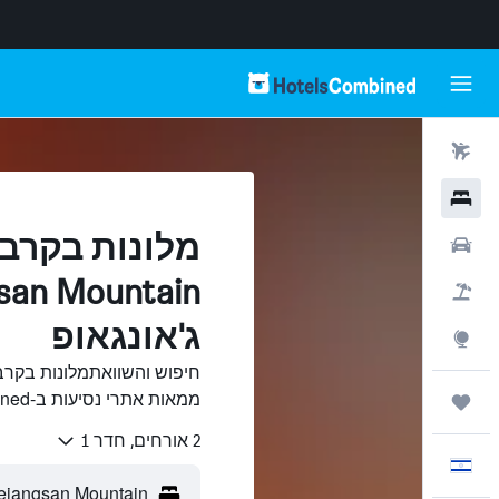
טיסות
מלונות
מלונות בקרב
רכבים
חבילות
ג'אונגאופ
Explore
ממאות אתרי נסיעות ב-HotelsCombined.
טיולים ונסיעות
2 אורחים, חדר 1
עִבְרִית