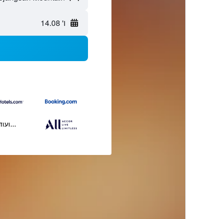
ו' 14.08
...ועוד