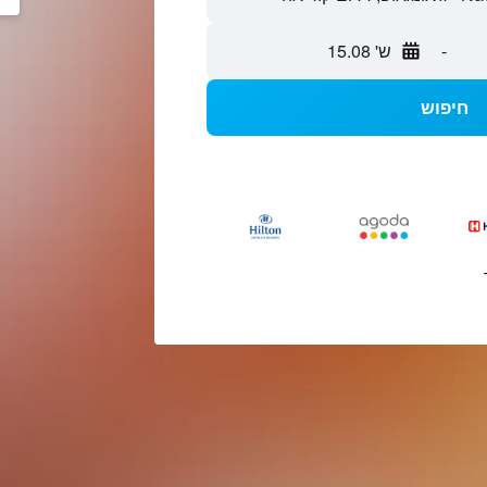
-
ש' 15.08
חיפוש