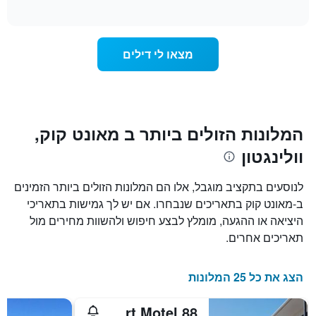
of
לפי
הממוצע
interactive
מדרגות
לחדר
chart
כוכבים.
ללילה
התרשים
הנוכחי,
מצאו לי דילים
כולל
כפי
1
שנמצא
ציר
בשלושת
Y
הימים
המציגים
האחרונים,
את
לפי
המלונות הזולים ביותר ב מאונט קוק,
מחיר
דירוג
וולינגטון
החדר
כוכבים
הממוצע
התרשים
להלילה
כולל1
לנוסעים בתקציב מוגבל, אלו הם המלונות הזולים ביותר הזמינים
שנמצא
ציר
ב-מאונט קוק בתאריכים שנבחרו. אם יש לך גמישות בתאריכי
בשלושת
X
הימים
היציאה או ההגעה, מומלץ לבצע חיפוש ולהשוות מחירים מול
המציגים
האחרונים
קטגוריות
תאריכים אחרים.
מלונות
לפי
דירוג
הצג את כל 25 המלונות
כוכבים.
התרשים
88 Wallace Court Motel
כולל