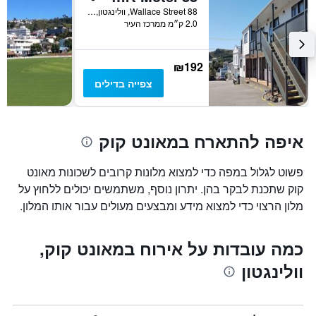
88 Wallace Street, וולינגטון, ניו זילנד
1
2.0 ק״מ ממרכז העיר
ציר
Y
המציגים
₪192
את
המחיר
צפייה בדילים
הממוצע
של
חדר
במהלך
איפה להתארח במאונט קוק
סוף
השבוע
פשוט לגלול במפה כדי למצוא מלונות קרובים לשכונות מאונט
זה
שנמצא
קוק שתכנת לבקר בהן. יתרון נוסף, משתמשים יכולים ללחוץ על
בימים
מלון הרצוי כדי למצוא מידע ומבצעים מעולים עבור אותו המלון.
האחרונים
כמה עובדות על אירוח במאונט קוק,
וולינגטון