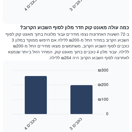
כ
ם
כ
ם
התרשים
את
3
ו
כ
ב
י
4
ו
כ
ב
י
כולל
End
מחיר
1
of
הממוצע
interactive
ציר
של
chart
Y
כמה עולה מאונט קוק חדר מלון לסוף השבוע הקרוב?
חדר
המציג
הלילה
ב-72 השעות האחרונות נצפו מחירים עבור מלונות בתוך מאונט קוק לסוף
את
שנמצא
השבוע הקרוב במחיר החל מ-₪200 ללילה אם חיפוש ממוקד במלון 3
מחיר
היום
כוכבים לסוף השבוע הקרוב, משתמשים מצאו מחירים החל מ-₪200
הממוצע
בימים
ללילה. עבור מלון 4 כוכבים בתוך מאונט קוק, המחיר הזול ביותר שנמצא
של
האחרונים
לאחרונה לסוף השבוע הקרוב היה ₪264 ללילה.
חדר
השלושה,
מקובץ
₪300
לפי
Bar
Chart
דירוג
graphic.
chart
הכוכבים
₪200
with
התרשים
2
מציג
bars.
₪100
1
ציר
התרשים
X
הבא
0
המציג
מציג
כ
ם
כ
ם
קטגוריות
את
3
ו
כ
ב
י
4
ו
כ
ב
י
מלונות
End
המחיר