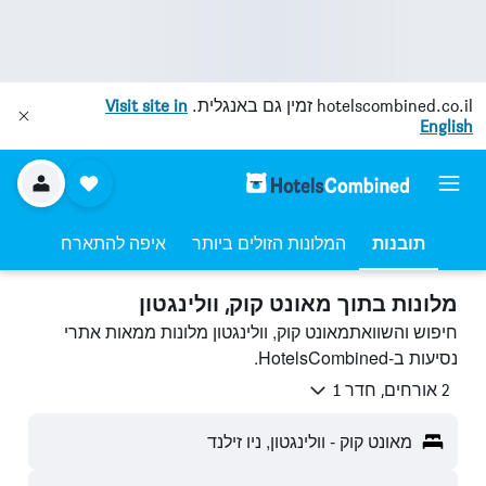
hotelscombined.co.il
זמין גם באנגלית.
Visit site in
English
תובנות
המלונות הזולים ביותר
איפה להתארח
מלונות בתוך מאונט קוק, וולינגטון
חיפוש והשוואתמאונט קוק, וולינגטון מלונות ממאות אתרי
נסיעות ב-HotelsCombined.
2 אורחים, חדר 1
מאונט קוק - וולינגטון, ניו זילנד