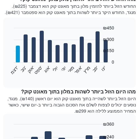
החודש הזול ביותר להזמין מלון בתוך מאונט קוק הוא דצמבר (₪225).
מנגד, החודש היקר ביותר לשהות בתוך מאונט קוק הוא ספטמבר (₪421).
₪450
Bar
Chart
₪300
graphic.
chart
with
12
₪150
bars.
0
התרשים
'
'
מרץ
'
מאי
יוני
יולי
'
'
'
'
'
י
נ
ו
פ
ב​​​​​​​
א
פ
ר
א
ו
ג
ס
פ
ט
א
ו
ק
נ
ו
ב
ד
צ
מ
הבא
End
of
מציג
interactive
את
chart
מחיר
מהו היום הזול ביותר לשהות במלון בתוך מאונט קוק?
הממוצע
היום הזול ביותר לשהייה בתוך מאונט קוק הוא יום ראשון (₪140). מנגד,
של
נוסעים יכולים לצפות לשלם את הסכום הגבוה ביותר ב-יום שישי, כאשר
חדר
המחיר הממוצע ללילה הוא ₪299.
בכל
חודש
₪360
התרשים
Bar
כולל
Chart
graphic.
chart
₪240
1