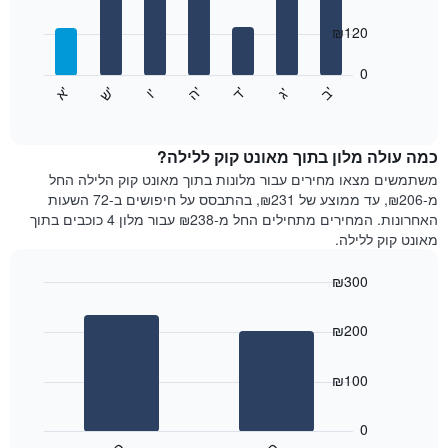
with
ציר
7
₪120
X
bars.
המציגים
חודשים.
0
התרשים
התרשים
'
'
'
'
'
'
ש
'
א
ה
ד
ב
ג
ו
הבא
End
כולל
of
מציג
interactive
1
את
chart
ציר
מחיר
כמה עולה מלון בתוך מאונט קוק ללילה?
Y
הממוצע
משתמשים מצאו מחירים עבור מלונות בתוך מאונט קוק הלילה החל
המציגים
של
מ-₪206, עד ממוצע של ₪231, בהתבסס על חיפושים ב-72 השעות
את
חדר
האחרונות. המחירים מתחילים החל מ-₪238 עבור מלון 4 כוכבים בתוך
המחיר
לכל
מאונט קוק ללילה.
הממוצע
יום
של
בשבוע
חדר
₪300
התרשים
Bar
כולל
Chart
graphic.
chart
1
₪200
with
ציר
2
X
bars.
₪100
המציגים
את
התרשים
ימי
הבא
0
השבוע.
מציג