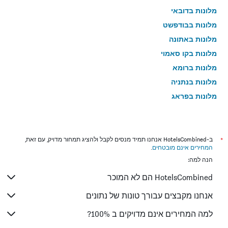
מלונות בדובאי
מלונות בבודפשט
מלונות באתונה
מלונות בקו סאמוי
מלונות ברומא
מלונות בנתניה
מלונות בפראג
מלונות בטבריה
מלונות בטוקיו
מלונות בניו יורק
*
ב-HotelsCombined אנחנו תמיד מנסים לקבל ולהציג תמחור מדויק, עם זאת,
המחירים אינם מובטחים
.
מלונות בבנגקוק
הנה למה:
מלונות בלונדון
HotelsCombined הם לא המוכר
מלונות בבוקרשט
מלונות בפאפוס
אנחנו מקבצים עבורך טונות של נתונים
מלונות בלימסול
למה המחירים אינם מדויקים ב 100%?
מלונות בפאטונג