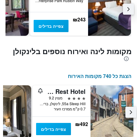
Brayford Enterprise Park Ruston Way, לינקולן, בריטניה
₪243
צפייה בדילים
מקומות לינה ואירוח נוספים בלינקולן
הצגת כל 740 מקומות האירוח
The Rest Hotel
4 כוכבים
מצוין 9.2
55a Steep Hill, לינקולן, בריטניה
0.7 ק״מ ממרכז העיר
₪492
צפייה בדילים