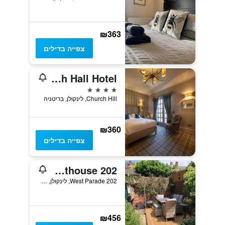
₪363
צפייה בדילים
Washingborough Hall Hotel
4 כוכבים
Church Hill, לינקולן, בריטניה
₪360
צפייה בדילים
202 guesthouse
202 West Parade, לינקולן, בריטניה
₪456