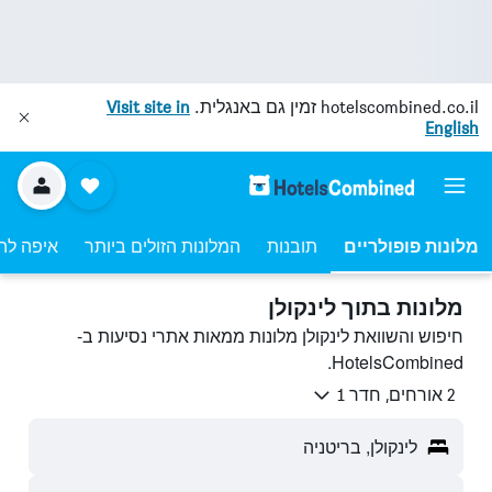
hotelscombined.co.il
זמין גם באנגלית.
Visit site in
English
מלונות פופולריים
תובנות
המלונות הזולים ביותר
איפה לה
מלונות בתוך לינקולן
חיפוש והשוואת לינקולן מלונות ממאות אתרי נסיעות ב-
HotelsCombined.
2 אורחים, חדר 1
לינקולן, בריטניה