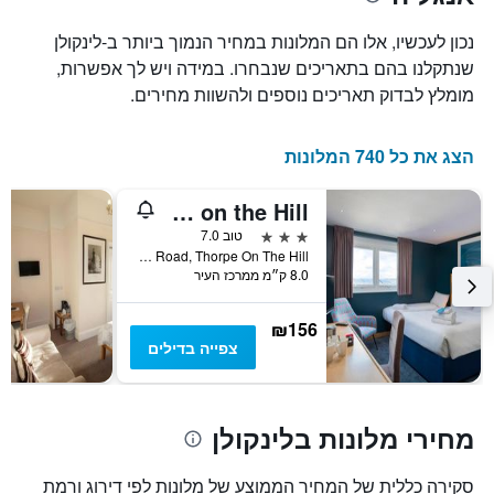
של
את
חדר
מספר
נכון לעכשיו, אלו הם המלונות במחיר הנמוך ביותר ב-לינקולן
הימים
במהלך
שנתקלנו בהם בתאריכים שנבחרו. במידה ויש לך אפשרות,
סוף
שנותרו
מומלץ לבדוק תאריכים נוספים ולהשוות מחירים.
עד
השבוע
זה
למועד
השהות
שנמצא
הצג את כל 740 המלונות
בימים
התרשים
כולל
האחרונים
1
Travelodge Lincoln Thorpe on the Hill
ציר
3 כוכבים
טוב 7.0
Y
A46, Newark / Lincoln Road, Thorpe On The Hill, לינקולן, בריטניה
המציג
8.0 ק״מ ממרכז העיר
את
מחיר
הממוצע
₪156
של
צפייה בדילים
חדר
מחירי מלונות בלינקולן
סקירה כללית של המחיר הממוצע של מלונות לפי דירוג ורמת