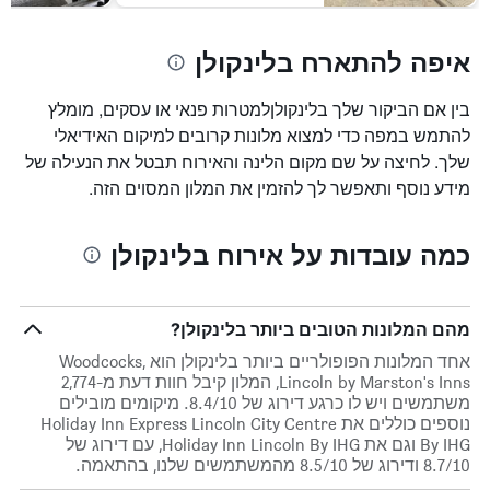
איפה להתארח בלינקולן
בין אם הביקור שלך בלינקולןלמטרות פנאי או עסקים, מומלץ
להתמש במפה כדי למצוא מלונות קרובים למיקום האידיאלי
שלך. לחיצה על שם מקום הלינה והאירוח תבטל את הנעילה של
מידע נוסף ותאפשר לך להזמין את המלון המסוים הזה.
כמה עובדות על אירוח בלינקולן
מהם המלונות הטובים ביותר בלינקולן?
אחד המלונות הפופולריים ביותר בלינקולן הוא Woodcocks,
Lincoln by Marston's Inns, המלון קיבל חוות דעת מ-2,774
משתמשים ויש לו כרגע דירוג של 8.4/10. מיקומים מובילים
נוספים כוללים את Holiday Inn Express Lincoln City Centre
By IHG וגם את Holiday Inn Lincoln By IHG, עם דירוג של
8.7/10 ודירוג של 8.5/10 מהמשתמשים שלנו, בהתאמה.