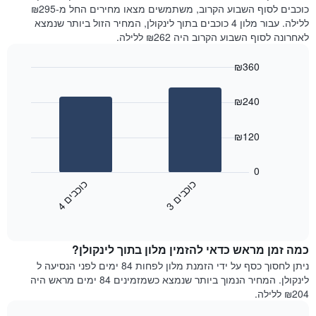
את
היום
כוכבים לסוף השבוע הקרוב, משתמשים מצאו מחירים החל מ-₪295
מחיר
בימים
ללילה. עבור מלון 4 כוכבים בתוך לינקולן, המחיר הזול ביותר שנמצא
הממוצע
האחרונים
לאחרונה לסוף השבוע הקרוב היה ₪262 ללילה.
של
השלושה,
חדר
מקובץ
₪360
לפי
Bar
Chart
דירוג
graphic.
chart
הכוכבים
₪240
with
התרשים
2
מציג
bars.
₪120
1
ציר
התרשים
X
הבא
0
המציג
מציג
כ
ם
כ
ם
קטגוריות
את
3
ו
כ
ב
י
4
ו
כ
ב
י
מלונות
End
המחיר
of
לפי
הממוצע
interactive
מדרגות
לחדר
chart
כוכבים.
כמה זמן מראש כדאי להזמין מלון בתוך לינקולן?
ללילה
התרשים
הנוכחי,
ניתן לחסוך כסף על ידי הזמנת מלון לפחות 84 ימים לפני הנסיעה ל
כולל
כפי
לינקולן. המחיר הנמוך ביותר שנמצא כשמזמינים 84 ימים מראש היה
1
שנמצא
₪204 ללילה.
ציר
בשלושת
Y