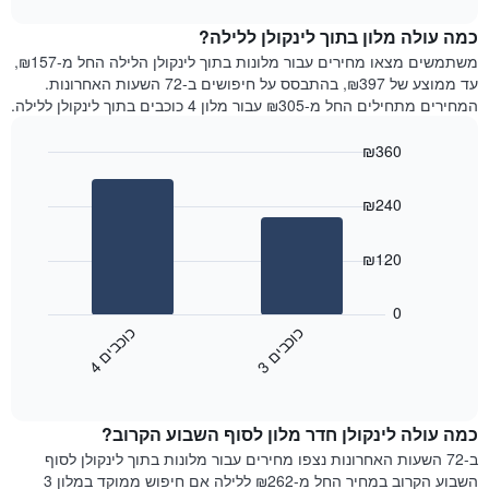
1
את
chart
ציר
מחיר
כמה עולה מלון בתוך לינקולן ללילה?
Y
הממוצע
משתמשים מצאו מחירים עבור מלונות בתוך לינקולן הלילה החל מ-₪157,
המציגים
של
עד ממוצע של ₪397, בהתבסס על חיפושים ב-72 השעות האחרונות.
את
חדר
המחירים מתחילים החל מ-₪305 עבור מלון 4 כוכבים בתוך לינקולן ללילה.
המחיר
לכל
הממוצע
יום
₪360
של
בשבוע
חדר
Bar
התרשים
Chart
graphic.
chart
כולל
₪240
with
1
2
ציר
bars.
₪120
X
המציגים
התרשים
את
הבא
0
ימי
מציג
כ
ם
כ
ם
השבוע.
את
3
ו
כ
ב
י
4
ו
כ
ב
י
התרשים
End
מחיר
of
כולל
הממוצע
interactive
1
של
chart
ציר
כמה עולה לינקולן חדר מלון לסוף השבוע הקרוב?
חדר
Y
הלילה
ב-72 השעות האחרונות נצפו מחירים עבור מלונות בתוך לינקולן לסוף
המציג
שנמצא
השבוע הקרוב במחיר החל מ-₪262 ללילה אם חיפוש ממוקד במלון 3