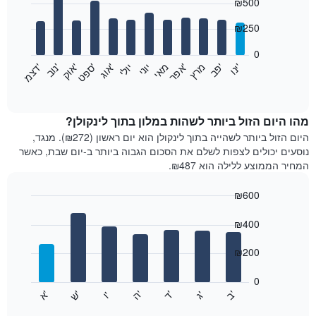
₪500
graphic.
chart
with
12
₪250
bars.
0
התרשים
'
'
מרץ
'
מאי
יוני
יולי
'
'
'
'
'
י
נ
ו
פ
ב​​​​​​​
א
פ
ר
א
ו
ג
ס
פ
ט
א
ו
ק
נ
ו
ב
ד
צ
מ
הבא
End
of
מציג
interactive
את
chart
מחיר
מהו היום הזול ביותר לשהות במלון בתוך לינקולן?
הממוצע
היום הזול ביותר לשהייה בתוך לינקולן הוא יום ראשון (₪272). מנגד,
של
נוסעים יכולים לצפות לשלם את הסכום הגבוה ביותר ב-יום שבת, כאשר
חדר
המחיר הממוצע ללילה הוא ₪487.
בכל
חודש
₪600
התרשים
Bar
כולל
Chart
graphic.
chart
₪400
1
with
ציר
7
₪200
X
bars.
המציגים
חודשים.
0
התרשים
התרשים
'
'
'
'
'
'
ש
'
א
ה
ד
ב
ג
ו
הבא
End
כולל
of
מציג
interactive