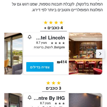
המלונות בלינקולן. לקבלת תובנות נוספות, שמנו דגש גם על
המלונות הפופולריים והטובים ביותר לפי דירוג.
4 כוכבים
4 כוכבים +
The White Hart Hotel Lincoln
4 כוכבים
מצוין 8.7
Bailgate, לינקולן, בריטניה
₪414
צפייה בדילים
3 כוכבים
3 כוכבים
Holiday Inn Express Lincoln City Centre By IHG
3 כוכבים
מצוין 8.7