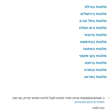
מלונות באילת
מלונות בירושלים
מלונות בתל אביב
מלונות בים המלח
מלונות בדובאי
מלונות בבודפשט
מלונות באתונה
מלונות בקו סאמוי
מלונות ברומא
מלונות בנתניה
מלונות בפראג
מלונות בטבריה
מלונות בטוקיו
מלונות בניו יורק
*
ב-HotelsCombined אנחנו תמיד מנסים לקבל ולהציג תמחור מדויק, עם זאת,
המחירים אינם מובטחים
.
מלונות בבנגקוק
הנה למה:
מלונות בבוקרשט