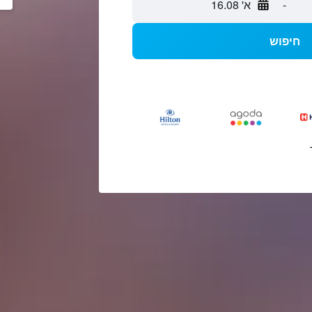
-
א' 16.08
חיפוש