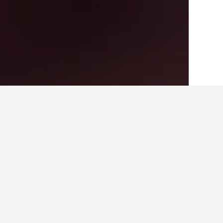
בית
בריטניה
314,756
אנגליה
243,251
איפה להתארח בLeez Priory
תבטל את הנעילה של מידע נוסף ותאפש