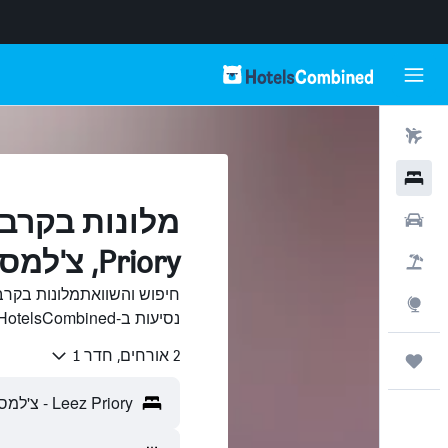
טיסות
מלונות
רכבים
Priory, צ'למספורד
חבילות
Explore
נסיעות ב-HotelsCombined.
2 אורחים, חדר 1
טיולים ונסיעות