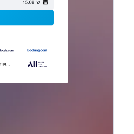
ש' 15.08
...ועוד