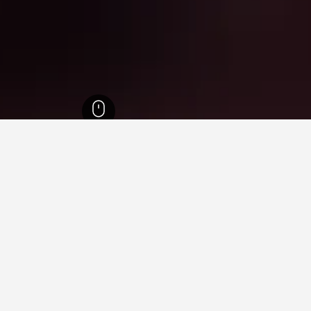
אסקס
1,336
Leez Priory
ניתן להשתמש במפה כדי למצוא מקומות אירוח קרובים 
ר לך להזמין את המלון המסוים הזה.