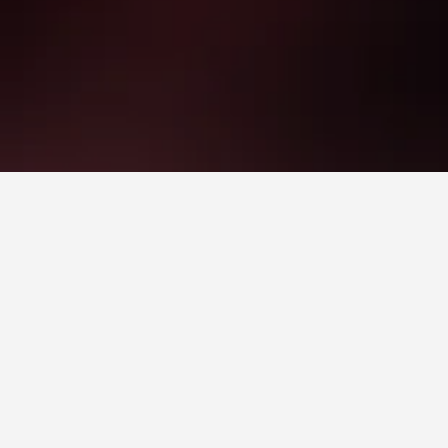
לאזור(ים) של Leez Priory או לאטרקציות שתכננת לבקר בהן. לחיצה על שם מקום הלינה והאירוח