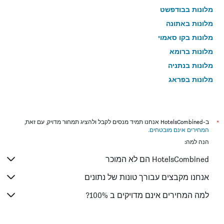
מלונות בבודפשט
מלונות באתונה
מלונות בקו סאמוי
מלונות ברומא
מלונות בנתניה
מלונות בפראג
מלונות בטבריה
מלונות בטוקיו
מלונות בניו יורק
*
ב-HotelsCombined אנחנו תמיד מנסים לקבל ולהציג תמחור מדויק, עם זאת,
המחירים אינם מובטחים
.
מלונות בבנגקוק
הנה למה:
מלונות בבוקרשט
HotelsCombined הם לא המוכר
מלונות בפאפוס
מלונות בלימסול
אנחנו מקבצים עבורך טונות של נתונים
מלונות בפאטונג
למה המחירים אינם מדויקים ב 100%?
מלונות בפריז
מלונות בוינה