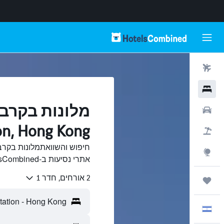
טיסות
מלונות
רכבים
on, Hong Kong
חבילות
Explore
אתרי נסיעות ב-HotelsCombined.
2 אורחים, חדר 1
טיולים ונסיעות
עִבְרִית