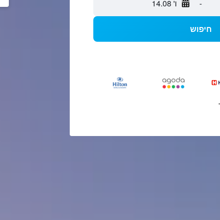
-
ו' 14.08
חיפוש