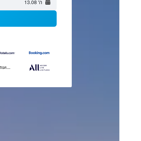
ה' 13.08
...ועוד