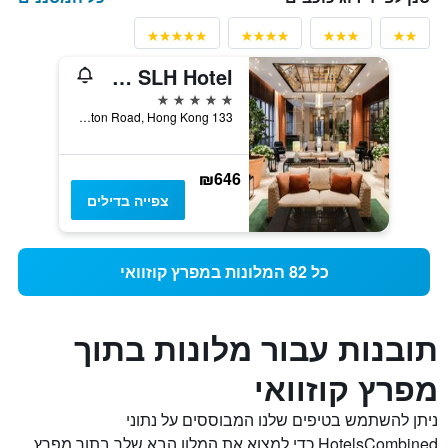
Lanson Place Causeway Bay, Hong Kong, an SLH Hotel
5 כוכבים
133 Leighton Road, Hong Kong, הונג קונג
₪646
צפייה בדילים
כל 82 המלונות במפרץ קוזוואי
תובנות עבור מלונות בתוך
מפרץ קוזוואי
ניתן להשתמש בטיפים שלנו המבוססים על נתוני
HotelsCombined כדי למצוא את המלון הבא שלך בתוך מפרץ