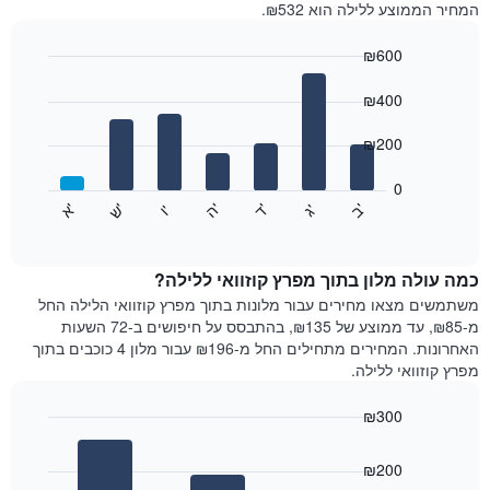
המחיר הממוצע ללילה הוא ₪532.
בכל
חודש
₪600
התרשים
Bar
כולל
Chart
graphic.
chart
₪400
1
with
ציר
7
₪200
X
bars.
המציגים
חודשים.
0
התרשים
התרשים
'
'
'
'
'
'
ש
'
א
ה
ד
ב
ג
ו
הבא
End
כולל
of
מציג
interactive
1
את
chart
ציר
מחיר
כמה עולה מלון בתוך מפרץ קוזוואי ללילה?
Y
הממוצע
משתמשים מצאו מחירים עבור מלונות בתוך מפרץ קוזוואי הלילה החל
המציגים
של
מ-₪85, עד ממוצע של ₪135, בהתבסס על חיפושים ב-72 השעות
את
חדר
האחרונות. המחירים מתחילים החל מ-₪196 עבור מלון 4 כוכבים בתוך
המחיר
לכל
מפרץ קוזוואי ללילה.
הממוצע
יום
של
בשבוע
חדר
₪300
התרשים
Bar
כולל
Chart
graphic.
chart
1
₪200
with
ציר