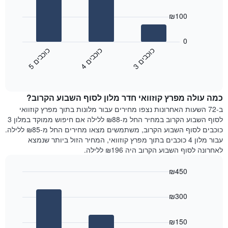
3
X
bars.
₪100
המציגים
את
התרשים
ימי
הבא
0
השבוע.
מציג
כ
ם
כ
ם
כ
ם
התרשים
את
3
ו
כ
ב
י
4
ו
כ
ב
י
5
ו
כ
ב
י
כולל
End
מחיר
1
of
הממוצע
interactive
ציר
של
chart
Y
כמה עולה מפרץ קוזוואי חדר מלון לסוף השבוע הקרוב?
חדר
המציג
הלילה
ב-72 השעות האחרונות נצפו מחירים עבור מלונות בתוך מפרץ קוזוואי
את
שנמצא
לסוף השבוע הקרוב במחיר החל מ-₪88 ללילה אם חיפוש ממוקד במלון 3
מחיר
היום
כוכבים לסוף השבוע הקרוב, משתמשים מצאו מחירים החל מ-₪85 ללילה.
הממוצע
בימים
עבור מלון 4 כוכבים בתוך מפרץ קוזוואי, המחיר הזול ביותר שנמצא
של
האחרונים
לאחרונה לסוף השבוע הקרוב היה ₪196 ללילה.
חדר
השלושה,
מקובץ
₪450
לפי
Bar
Chart
דירוג
graphic.
chart
הכוכבים
₪300
with
התרשים
3
מציג
bars.
₪150
1