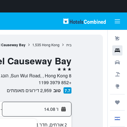
טיסות
בית
Hong Kong
1,535
el Causeway Bay
מלונות
el Causeway Bay
רכבים
3 כוכבים
חבילות
8 Sun Wui Road, , Hong Kong, הונג קונג
+852 3979 1199
Explore
טוב
2,959 דירוגים מאומתים
7.7
טיולים ונסיעות
ו' 14.08
-
עִבְרִית
2 אורחים, חדר 1