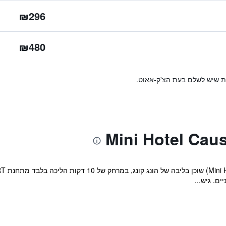
₪296
₪480
ות שיש לשלם בעת הצ'ק-אאוט.
ם. גיש...