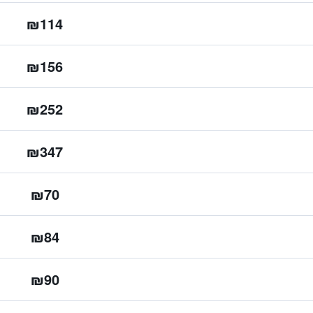
₪114
₪156
₪252
₪347
₪70
₪84
₪90