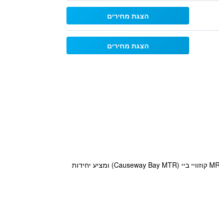
הצגת מחירים
הצגת מחירים
מלון מיני קוזוויי ביי (Mini Hotel Causeway Bay) שוכן בליבה של הונג קונג, במרחק של 10 דקות הליכה בלבד מתחנת MRT קוזוויי ביי (Causeway Bay MTR) ומציע יחידות