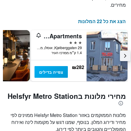
מחירים.
הצג את כל 22 המלונות
Oslo Hotel Apartments
3 כוכבים
Kjølberggaten 29, אוסלו, מחוז אוסלו, נורווגיה
1.4 ק״מ ממרכז העיר
₪282
צפייה בדילים
מחירי מלונות בHelsfyr Metro Station
מלונות הממוקמים באזור Helsfyr Metro Station ממוינים לפי
מחיר ודירוג המלון. בנוסף, שמנו דגש על מקומות לינה ואירוח
הפופולריים והטובים ביותר לפי דירוג.