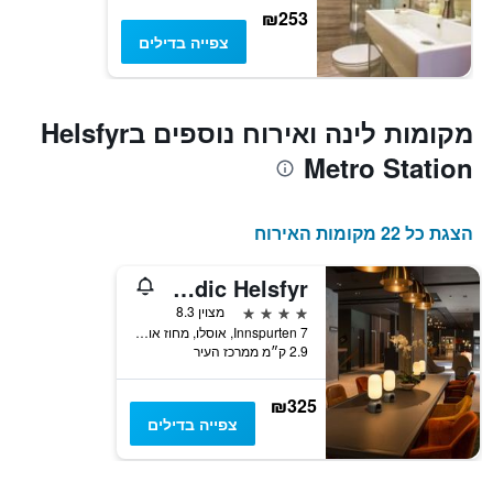
₪253
צפייה בדילים
מקומות לינה ואירוח נוספים בHelsfyr
Metro Station
הצגת כל 22 מקומות האירוח
Scandic Helsfyr
4 כוכבים
מצוין 8.3
Innspurten 7, אוסלו, מחוז אוסלו, נורווגיה
2.9 ק״מ ממרכז העיר
₪325
צפייה בדילים