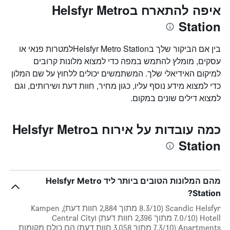
איפה להתארח בHelsfyr Metro
Station
בין אם הביקור שלך בHelsfyr Metro Stationלמטרות פנאי או
עסקים, מומלץ להתמש במפה כדי למצוא מלונות קרובים
למיקום האידיאלי שלך. המשתמשים יכולים ללחוץ על שם המלון
כדי למצוא מידע נוסף עליו, כגון מחיר, חוות דעת ושירותים, וגם
למצוא דילים שונים במקום.
כמה עובדות על אירוח בHelsfyr Metro
Station
מהם המלונות הטובים ביותר ליד Helsfyr Metro
Station?
Scandic Helsfyr (8.3/10 מתוך 2,884 חוות דעת), Kampen
Hotell (7.0/10 מתוך 2,396 חוות דעת) וCentral City
Apartments (7.3/10 מתוך 3,058 חוות דעת) הם כולם מקומות