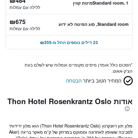
₪484
Standard room, 1מיטת קווין
ללילה עם עמלות
₪675
Standard room, סוג המיטה לא ידוע
ללילה עם עמלות
23 דילים נוספים החל מ-₪355
*
הסכום כולל אומדן מיסים מקומיים ועמלות שיש לשלם בעת
הצ'ק-אאוט.
המחיר הטוב ביותר
הבטחה
אודות Thon Hotel Rosenkrantz Oslo
מלון תון רוזנקרנץ (Thon Hotel Rosenkrantz Oslo) הוא מלון ידידותי
לסביבה ששופץ לאחרונה וממוקם במרחק של ק”מ מאקר בריגה (Aker