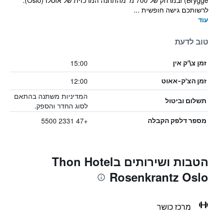
Brygge) ובמרחק של 700 מ’ מהתחנה המרכזית של אוסלו (Oslo).
לרשותכם גישה חופשית ...
עוד
טוב לדעת
15:00
זמן צ\'ק אין
12:00
זמן הצ'ק-אאוט
המדיניות משתנה בהתאם
תשלום וביטול
לסוג החדר והספק.
+47 2331 5500
מספר דלפק הקבלה
הטבות ושירותים בThon Hotel
Rosenkrantz Oslo
מרכז כושר