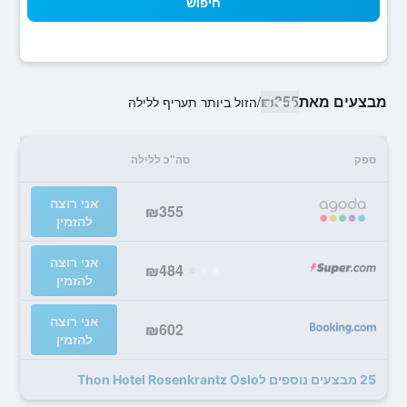
חיפוש
מבצעים מאת
₪355
/
הזול ביותר תעריף ללילה
ספק
סה"כ ללילה
אני רוצה
₪355
להזמין
אני רוצה
₪484
להזמין
אני רוצה
₪602
להזמין
25 מבצעים נוספים לThon Hotel Rosenkrantz Oslo