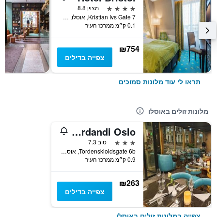
4 כוכבים
מצוין 8.8
Kristian Ivs Gate 7, אוסלו, מחוז אוסלו, נורווגיה
0.1 ק״מ ממרכז העיר
₪754
צפייה בדילים
תראו לי עוד מלונות סמוכים
מלונות זולים באוסלו
Hotel Verdandi Oslo
3 כוכבים
טוב 7.3
Tordenskioldsgate 6b, אוסלו, מחוז אוסלו, נורווגיה
0.9 ק״מ ממרכז העיר
₪263
צפייה בדילים
צפייה במלונות זולים באוסלו