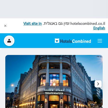
hotelscombined.co.il
זמין גם באנגלית.
Visit site in
English