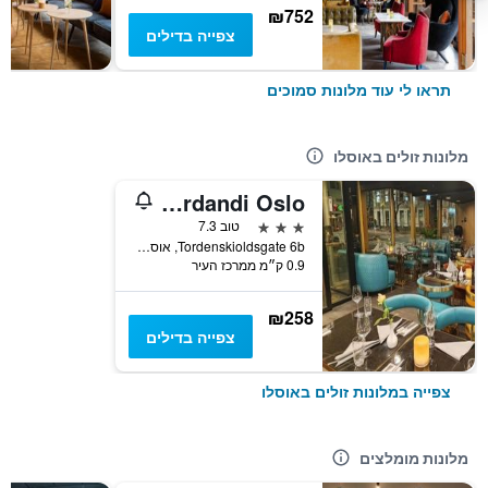
₪752
צפייה בדילים
תראו לי עוד מלונות סמוכים
מלונות זולים באוסלו
Hotel Verdandi Oslo
3 כוכבים
טוב 7.3
Tordenskioldsgate 6b, אוסלו, מחוז אוסלו, נורווגיה
0.9 ק״מ ממרכז העיר
₪258
צפייה בדילים
צפייה במלונות זולים באוסלו
מלונות מומלצים