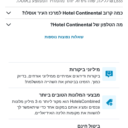
₪1,635 ללילה, שזה 6% זול יותר מהמחיר הממוצע באוסלו.
כמה קרוב Hotel Continental למרכז העיר אוסלו?
מה הטלפון של Hotel Continental?
שאלות נפוצות נוספות
מיליוני ביקורות
ביקורות ודירוגים אמיתיים ממיליוני אורחים, בדיוק
כמוך. הזמינו בביטחון את השהייה המושלמת!
מבצעי המלונות הטובים ביותר
HotelsCombined הוא מקור ליותר מ-3 מיליון מלונות
ונכסים ומציג אותם במקום אחד כדי שיתאפשר לך
להשוות את מקומות הלינה האידיאליים.
ביטול חינם